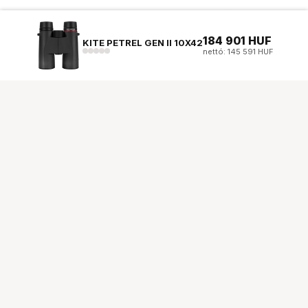
184 901
HUF
KITE PETREL GEN II 10X42
nettó: 145 591 HUF
Ugrás az oldal tetejére
Segítség a vásárláshoz
Fizetési lehetőségek
Szállítással kapcsolatos részletek
Reklamáció és termékvisszaküldés
Fogyasztói elállás
Adattörlő kódok
Cofidis Express áruhitel
Lízing lehetőségek