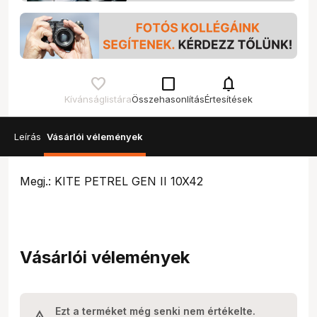
check_box_outline_blank
notifications
Kívánságlistára
Összehasonlítás
Értesítések
Leírás
Vásárlói vélemények
Megj.: KITE PETREL GEN II 10X42
Vásárlói vélemények
Ezt a terméket még senki nem értékelte.