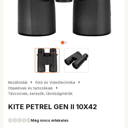
arrow_right
arrow_right
Kezdőoldal
Fotó és Videótechnika
arrow_right
Objektívek és tartozékaik
Távcsövek, keresők, távolságmérők
KITE PETREL GEN II 10X42
Még nincs értékelés