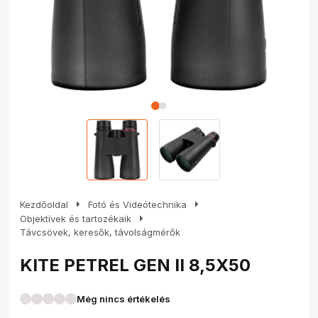
arrow_right
arrow_right
Kezdőoldal
Fotó és Videótechnika
arrow_right
Objektívek és tartozékaik
Távcsövek, keresők, távolságmérők
KITE PETREL GEN II 8,5X50
Még nincs értékelés