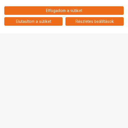
Elfogadom a sütiket
200 900
HUF
KITE PETREL GEN II 8,5X50
Elutasítom a sütiket
Részletes beállítások
nettó: 158 189 HUF
Ugrás az oldal tetejére
Segítség a vásárláshoz
Fizetési lehetőségek
Szállítással kapcsolatos részletek
Reklamáció és termékvisszaküldés
Fogyasztói elállás
Adattörlő kódok
Cofidis Express áruhitel
Lízing lehetőségek