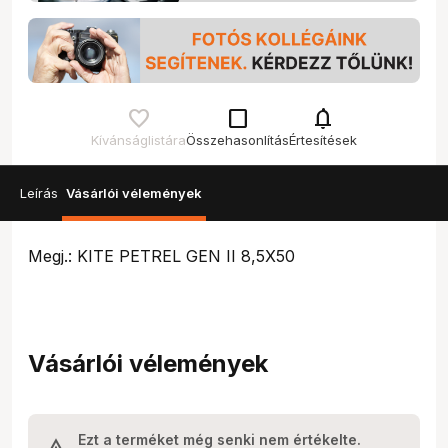
check_box_outline_blank
notifications
Kívánságlistára
Összehasonlítás
Értesítések
Leírás
Vásárlói vélemények
Megj.: KITE PETREL GEN II 8,5X50
Vásárlói vélemények
Ezt a terméket még senki nem értékelte.