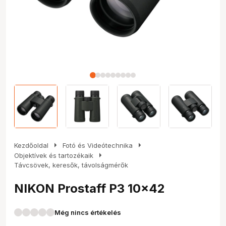
arrow_right
arrow_right
Kezdőoldal
Fotó és Videótechnika
arrow_right
Objektívek és tartozékaik
Távcsövek, keresők, távolságmérők
NIKON Prostaff P3 10x42
Még nincs értékelés