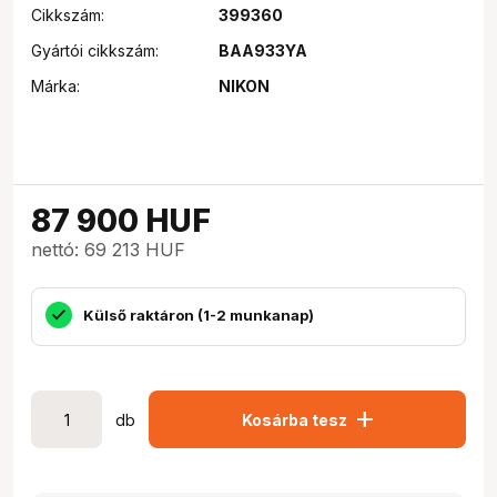
Cikkszám:
399360
Gyártói cikkszám:
BAA933YA
Márka:
NIKON
87 900
HUF
nettó: 69 213 HUF
Külső raktáron (1-2 munkanap)
add
db
Kosárba tesz