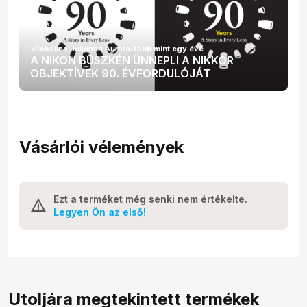
xRobalino Julianna Auróra
•
több mint egy éve
A NIKON BÜSZKÉN ÜNNEPLI A NIKKOR
OBJEKTÍVEK 90. ÉVFORDULÓJÁT
Vásárlói vélemények
Ezt a terméket még senki nem értékelte.
Legyen Ön az első!
Utoljára megtekintett termékek