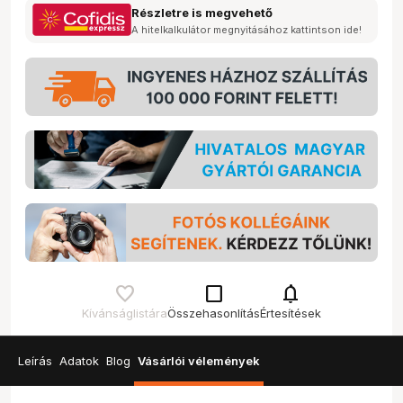
Részletre is megvehető
A hitelkalkulátor megnyitásához kattintson ide!
check_box_outline_blank
notifications
Kívánságlistára
Összehasonlítás
Értesítések
Leírás
Adatok
Blog
Vásárlói vélemények