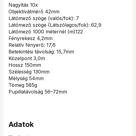
Nagyítás 10x
Objektívátmérő 42mm
Látómező szöge (valós/fok): 7
Látómező szöge (Látszólagos/fok): 62,9
Látómező 1000 méternél (m)122
Fényrekesz 4,2mm
Relatív fényerő: 17,6
Betekintési távolság: 15,7mm
Közelpont 3,0m
Hossz 150mm
Szélesség 130mm
Mélység 54mm
Tömeg 585g
Pupillatávolság 56–72mm
Adatok