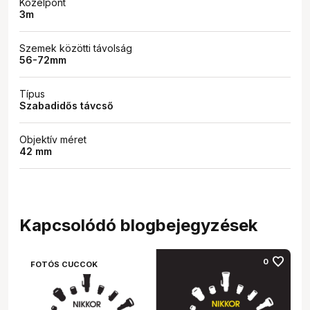
Közelpont
3m
Szemek közötti távolság
56-72mm
Típus
Szabadidős távcső
Objektív méret
42 mm
Kapcsolódó blogbejegyzések
favorite
0
FOTÓS CUCCOK