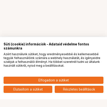
Süti (cookie) információk - Adataid védelme fontos
számunkra
Azért használunk sütiket, hogy eredményesebbé és kellemesebbé
tegyük felhasználóink számára a webhely használatát, és igényeidre
PRO
partnerségek
szabjuk a felhasználói élményt. Ha többet szeretnél tudni az általunk
használt sütikről, nyisd meg a beállításokat.
87 900
HUF
Elfogadom a sütiket
nettó: 69 213 HUF
NIKON Prostaff P3 10x42
add
Elutasítom a sütiket
Részletes beállítások
Ugrás az oldal tetejére