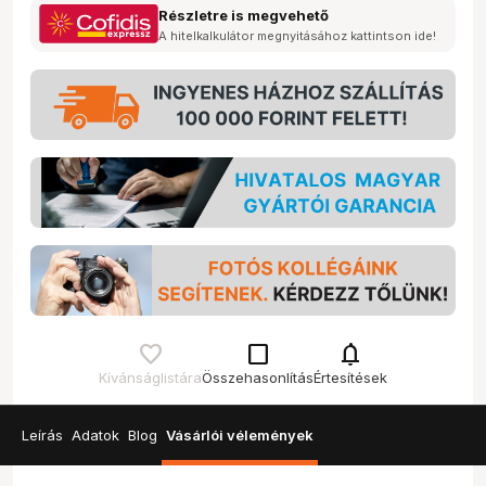
Részletre is megvehető
A hitelkalkulátor megnyitásához kattintson ide!
check_box_outline_blank
notifications
Kívánságlistára
Összehasonlítás
Értesítések
Leírás
Adatok
Blog
Vásárlói vélemények