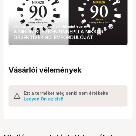
xRobalino Julianna Auróra
•
több mint egy éve
A NIKON BÜSZKÉN ÜNNEPLI A NIKKOR
OBJEKTÍVEK 90. ÉVFORDULÓJÁT
Vásárlói vélemények
Ezt a terméket még senki nem értékelte.
Legyen Ön az első!