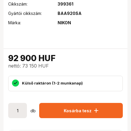
Cikkszám:
399361
Gyártói cikkszám:
BAA920SA
Márka:
NIKON
92 900
HUF
nettó: 73 150 HUF
Külső raktáron (1-2 munkanap)
add
db
Kosárba tesz