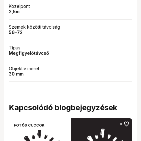
Közelpont
2,5m
Szemek közötti távolság
56-72
Típus
Megfigyelőtávcső
Objektív méret
30 mm
Kapcsolódó blogbejegyzések
favorite
0
FOTÓS CUCCOK