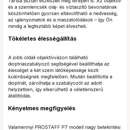
Tartsa tisztán eszközeit még terepen is. Az objektív
és a szemlencsék olaj- és víztaszító bevonatának
köszönhetően gyorsan eltávolítható a nedvesség,
az ujjlenyomatok és a maszatolódások – így Ön
mindig a legtisztább képet élvezheti.
Tökéletes élességállítás
A jobb oldali objektívvázon található
dioptriaszabályozó segítségével beállíthatja az
élességet a két szem látóképessége közti
különbségnek megfelelően. Miután beállította a
dioptriát, zárolhatja a szabályozót az adott
helyzetben, így elkerülhető a véletlenszerű
átállítódás.
Kényelmes megfigyelés
Valamennyi PROSTAFF P7 modell nagy betekintési