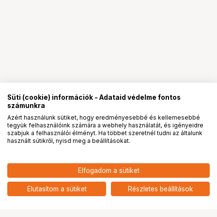
Süti (cookie) információk - Adataid védelme fontos
számunkra
Azért használunk sütiket, hogy eredményesebbé és kellemesebbé
tegyük felhasználóink számára a webhely használatát, és igényeidre
PRO
partnerségek
szabjuk a felhasználói élményt. Ha többet szeretnél tudni az általunk
használt sütikről, nyisd meg a beállításokat.
92 900
HUF
Elfogadom a sütiket
nettó: 73 150 HUF
NIKON Prostaff P7 8x30
add
Elutasítom a sütiket
Részletes beállítások
Ugrás az oldal tetejére