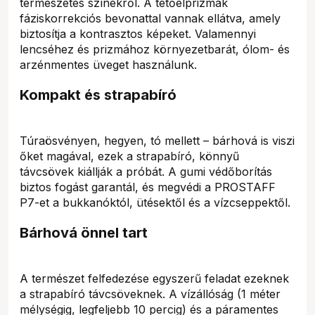
természetes színekről. A tetőélprizmák
fáziskorrekciós bevonattal vannak ellátva, amely
biztosítja a kontrasztos képeket. Valamennyi
lencséhez és prizmához környezetbarát, ólom- és
arzénmentes üveget használunk.
Kompakt és strapabíró
Túraösvényen, hegyen, tó mellett – bárhová is viszi
őket magával, ezek a strapabíró, könnyű
távcsövek kiállják a próbát. A gumi védőborítás
biztos fogást garantál, és megvédi a PROSTAFF
P7-et a bukkanóktól, ütésektől és a vízcseppektől.
Bárhová önnel tart
A természet felfedezése egyszerű feladat ezeknek
a strapabíró távcsöveknek. A vízállóság (1 méter
mélységig, legfeljebb 10 percig) és a páramentes