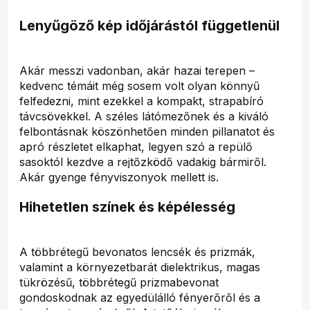
Lenyűgöző kép időjárástól függetlenül
Akár messzi vadonban, akár hazai terepen –
kedvenc témáit még sosem volt olyan könnyű
felfedezni, mint ezekkel a kompakt, strapabíró
távcsövekkel. A széles látómezőnek és a kiváló
felbontásnak köszönhetően minden pillanatot és
apró részletet elkaphat, legyen szó a repülő
sasoktól kezdve a rejtőzködő vadakig bármiről.
Akár gyenge fényviszonyok mellett is.
Hihetetlen színek és képélesség
A többrétegű bevonatos lencsék és prizmák,
valamint a környezetbarát dielektrikus, magas
tükrözésű, többrétegű prizmabevonat
gondoskodnak az egyedülálló fényerőről és a