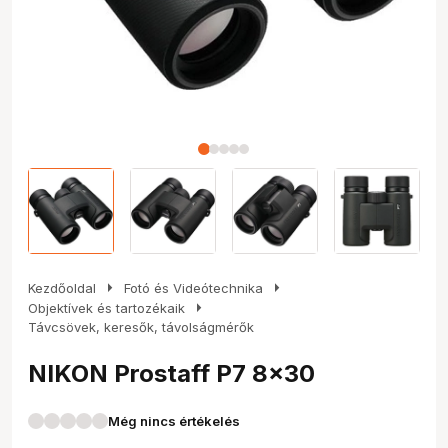
arrow_right
arrow_right
Kezdőoldal
Fotó és Videótechnika
arrow_right
Objektívek és tartozékaik
Távcsövek, keresők, távolságmérők
NIKON Prostaff P7 8x30
Még nincs értékelés