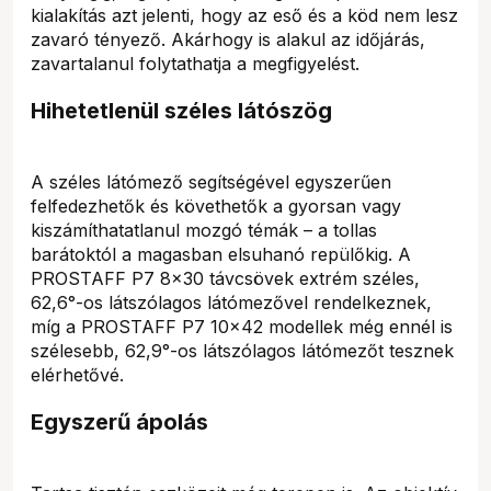
kialakítás azt jelenti, hogy az eső és a köd nem lesz
zavaró tényező. Akárhogy is alakul az időjárás,
zavartalanul folytathatja a megfigyelést.
Hihetetlenül széles látószög
A széles látómező segítségével egyszerűen
felfedezhetők és követhetők a gyorsan vagy
kiszámíthatatlanul mozgó témák – a tollas
barátoktól a magasban elsuhanó repülőkig. A
PROSTAFF P7 8x30 távcsövek extrém széles,
62,6°-os látszólagos látómezővel rendelkeznek,
míg a PROSTAFF P7 10x42 modellek még ennél is
szélesebb, 62,9°-os látszólagos látómezőt tesznek
elérhetővé.
Egyszerű ápolás