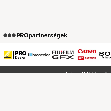
PRO
partnerségek
Ugrás az oldal tetejére
Segítség a vásárláshoz
Fizetési lehetőségek