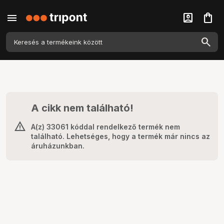
menu
account_box
shopping_bag
A cikk nem található!
A(z) 33061 kóddal rendelkező termék nem
található. Lehetséges, hogy a termék már nincs az
áruházunkban.