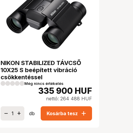
NIKON STABILIZED TÁVCSŐ
10X25 S beépített vibráció
csökkentéssel
Még nincs értékelés
335 900
HUF
nettó: 264 488 HUF
add
db
Kosárba tesz