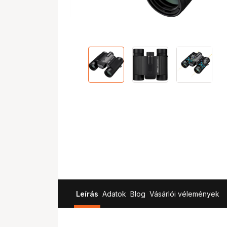
Leírás
Adatok
Blog
Vásárlói vélemények