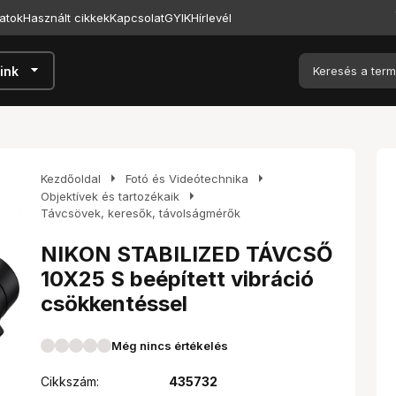
atok
Használt cikkek
Kapcsolat
GYIK
Hírlevél
arrow_drop_down
ink
arrow_right
arrow_right
Kezdőoldal
Fotó és Videótechnika
arrow_right
Objektívek és tartozékaik
Távcsövek, keresők, távolságmérők
NIKON STABILIZED TÁVCSŐ
10X25 S beépített vibráció
csökkentéssel
Még nincs értékelés
Cikkszám:
435732