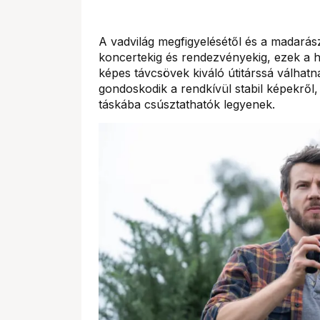
A vadvilág megfigyelésétől és a madarász
koncertekig és rendezvényekig, ezek a h
képes távcsövek kiváló útitárssá válhatn
gondoskodik a rendkívül stabil képekrő
táskába csúsztathatók legyenek.