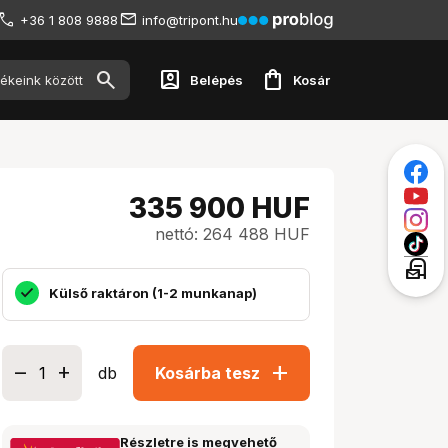
+36 1 808 9888
info@tripont.hu
account_box
shopping_bag
Belépés
Kosár
335 900
HUF
nettó: 264 488 HUF
local_post_office
Külső raktáron (1-2 munkanap)
add
db
Kosárba tesz
Részletre is megvehető