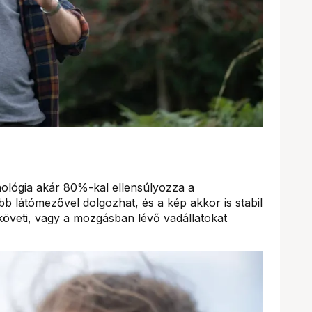
nológia akár 80%-kal ellensúlyozza a
bb látómezővel dolgozhat, és a kép akkor is stabil
öveti, vagy a mozgásban lévő vadállatokat