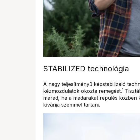
STABILIZED technológia
A nagy teljesítményű képstabilizáló tech
1
kézmozdulatok okozta remegést.
Tisztá
marad, ha a madarakat repülés közben k
kívánja szemmel tartani.