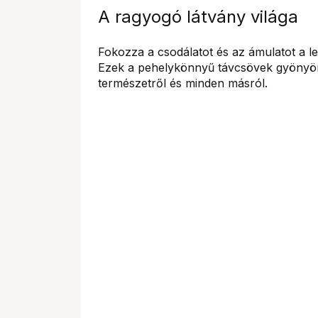
A ragyogó látvány világa
Fokozza a csodálatot és az ámulatot a le
Ezek a pehelykönnyű távcsövek gyönyörű,
természetről és minden másról.