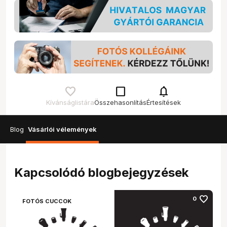
check_box_outline_blank
notifications
Kívánságlistára
Összehasonlítás
Értesítések
Blog
Vásárlói vélemények
Kapcsolódó blogbejegyzések
favorite
0
FOTÓS CUCCOK