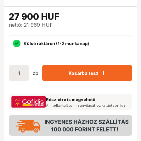
27 900
HUF
nettó: 21 969 HUF
Külső raktáron (1-2 munkanap)
add
db
Kosárba tesz
Részletre is megvehető
A hitelkalkulátor megnyitásához kattintson ide!