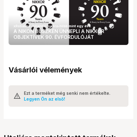
xRobalino Julianna Auróra
•
több mint egy éve
A NIKON BÜSZKÉN ÜNNEPLI A NIKKOR
OBJEKTÍVEK 90. ÉVFORDULÓJÁT
Vásárlói vélemények
Ezt a terméket még senki nem értékelte.
Legyen Ön az első!