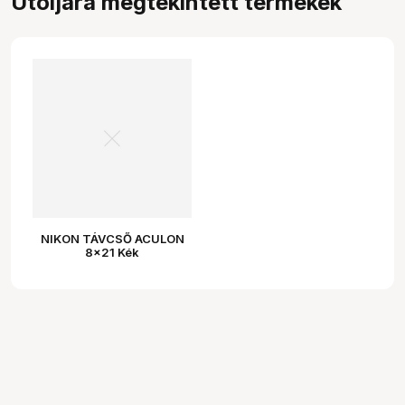
Utoljára megtekintett termékek
NIKON TÁVCSŐ ACULON
8x21 Kék