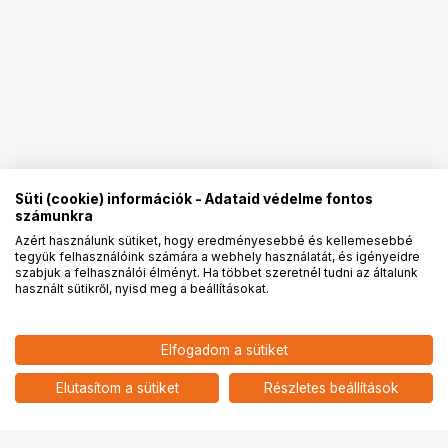
Süti (cookie) információk - Adataid védelme fontos
számunkra
Azért használunk sütiket, hogy eredményesebbé és kellemesebbé
tegyük felhasználóink számára a webhely használatát, és igényeidre
PRO
partnerségek
szabjuk a felhasználói élményt. Ha többet szeretnél tudni az általunk
használt sütikről, nyisd meg a beállításokat.
27 900
HUF
Elfogadom a sütiket
nettó: 21 969 HUF
NIKON TÁVCSŐ ACULON 8x21
Kék
add
Elutasítom a sütiket
Részletes beállítások
Ugrás az oldal tetejére