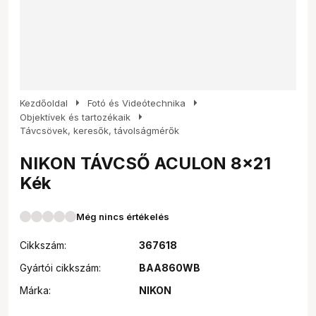
arrow_right
arrow_right
Kezdőoldal
Fotó és Videótechnika
arrow_right
Objektívek és tartozékaik
Távcsövek, keresők, távolságmérők
NIKON TÁVCSŐ ACULON 8x21
Kék
Még nincs értékelés
Cikkszám:
367618
Gyártói cikkszám:
BAA860WB
Márka:
NIKON