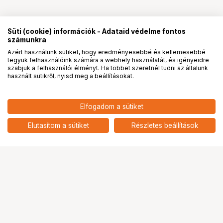
Süti (cookie) információk - Adataid védelme fontos
számunkra
Azért használunk sütiket, hogy eredményesebbé és kellemesebbé
tegyük felhasználóink számára a webhely használatát, és igényeidre
PRO
partnerségek
szabjuk a felhasználói élményt. Ha többet szeretnél tudni az általunk
használt sütikről, nyisd meg a beállításokat.
Elfogadom a sütiket
Elutasítom a sütiket
Részletes beállítások
Ugrás az oldal tetejére
Segítség a vásárláshoz
Fizetési lehetőségek