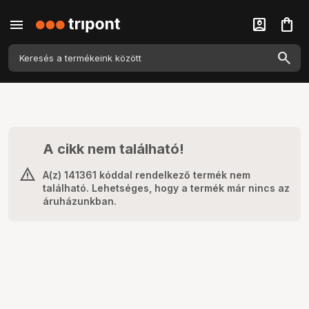
menu
account_box
shopping_bag
A cikk nem található!
A(z) 141361 kóddal rendelkező termék nem
található. Lehetséges, hogy a termék már nincs az
áruházunkban.