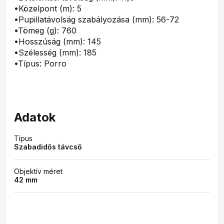
•Közelpont (m): 5
•Pupillatávolság szabályozása (mm): 56-72
•Tömeg (g): 760
•Hosszúság (mm): 145
•Szélesség (mm): 185
•Típus: Porro
Adatok
Típus
Szabadidős távcső
Objektív méret
42 mm