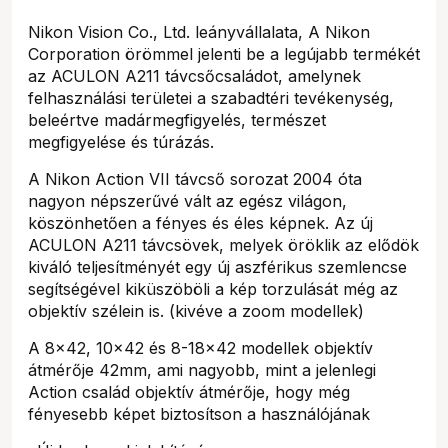
Nikon Vision Co., Ltd. leányvállalata, A Nikon
Corporation örömmel jelenti be a legújabb termékét
az ACULON A211 távcsőcsaládot, amelynek
felhasználási területei a szabadtéri tevékenység,
beleértve madármegfigyelés, természet
megfigyelése és túrázás.
A Nikon Action VII távcső sorozat 2004 óta
nagyon népszerűvé vált az egész világon,
köszönhetően a fényes és éles képnek. Az új
ACULON A211 távcsövek, melyek öröklik az elődök
kiváló teljesítményét egy új aszférikus szemlencse
segítségével kiküszöböli a kép torzulását még az
objektív szélein is. (kivéve a zoom modellek)
A 8x42, 10x42 és 8-18x42 modellek objektív
átmérője 42mm, ami nagyobb, mint a jelenlegi
Action család objektív átmérője, hogy még
fényesebb képet biztosítson a használójának