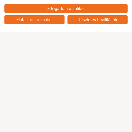
60 995
HUF
Elfogadom a sütiket
53 340
HUF
NIKON TÁVCSŐ ACULON A211
10x42
add
Elutasítom a sütiket
Részletes beállítások
Ugrás az oldal tetejére
Segítség a vásárláshoz
Fizetési lehetőségek
Szállítással kapcsolatos részletek
Reklamáció és termékvisszaküldés
Fogyasztói elállás
Adattörlő kódok
Cofidis Express áruhitel
Lízing lehetőségek