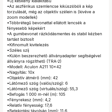
•Új keskeny kialakítású
•Az aszférikus szemlencse kiküszöböli a kép
torzulását, még az objektív szélein is (kivéve a
zoom modellek)
•Többrétegű bevonattal ellátott lencsék a
fényesebb képekért
•A gumibevonat rázkódásmentes és stabil kézben
tartást biztosít
•Kifinomult kivitelezés
•Széles szíj
•Külön beszerezhető állványadapter segítségével
állványra rögzíthető (TRA-2)
•Modell: Aculon A211 10x42
•Nagyítás: 10x
•Objektív átmérő (mm): 42
•Látómező szög (valós/szög): 6
•Látómező szög (virtuális/szög): 55,3
•Befogás 1 000 m-nél (m): 105
•Fényrekesz (mm): 4,2
•Relatív fényesség: 17,6
•Betekintési távolság (mm): 11,6