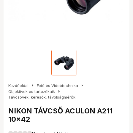
arrow_right
arrow_right
Kezdőoldal
Fotó és Videótechnika
arrow_right
Objektívek és tartozékaik
Távcsövek, keresők, távolságmérők
NIKON TÁVCSŐ ACULON A211
10x42