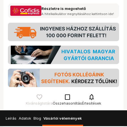
Részletre is megvehető
A hitelkalkulátor megnyitásához kattintson ide!
check_box_outline_blank
notifications
Kívánságlistára
Összehasonlítás
Értesítések
Leírás
Adatok
Blog
Vásárlói vélemények