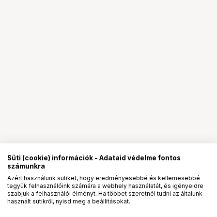
Süti (cookie) információk - Adataid védelme fontos
számunkra
Azért használunk sütiket, hogy eredményesebbé és kellemesebbé
tegyük felhasználóink számára a webhely használatát, és igényeidre
PRO
partnerségek
szabjuk a felhasználói élményt. Ha többet szeretnél tudni az általunk
használt sütikről, nyisd meg a beállításokat.