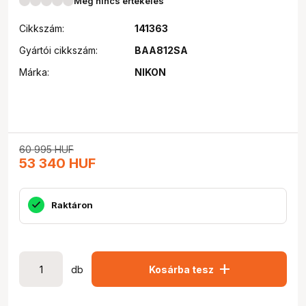
Még nincs értékelés
Cikkszám:
141363
Gyártói cikkszám:
BAA812SA
Márka:
NIKON
60 995
HUF
53 340
HUF
Raktáron
add
db
Kosárba tesz