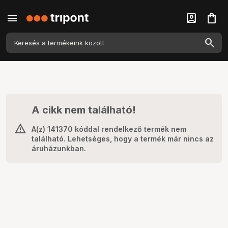
menu
account_box
shopping_bag
A cikk nem található!
A(z) 141370 kóddal rendelkező termék nem
található. Lehetséges, hogy a termék már nincs az
áruházunkban.