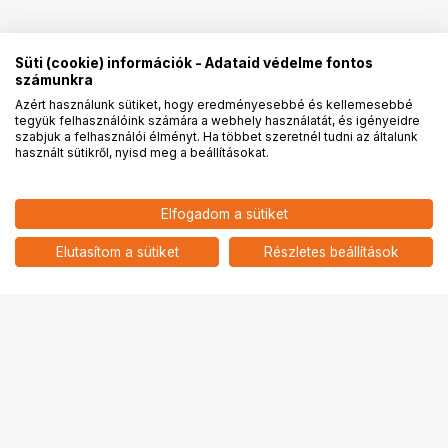
Süti (cookie) információk - Adataid védelme fontos
számunkra
Azért használunk sütiket, hogy eredményesebbé és kellemesebbé
tegyük felhasználóink számára a webhely használatát, és igényeidre
PRO
partnerségek
szabjuk a felhasználói élményt. Ha többet szeretnél tudni az általunk
használt sütikről, nyisd meg a beállításokat.
Elfogadom a sütiket
Elutasítom a sütiket
Részletes beállítások
Ugrás az oldal tetejére
Segítség a vásárláshoz
Fizetési lehetőségek