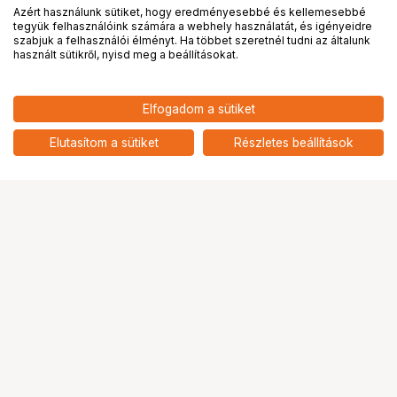
Azért használunk sütiket, hogy eredményesebbé és kellemesebbé
tegyük felhasználóink számára a webhely használatát, és igényeidre
PRO
partnerségek
szabjuk a felhasználói élményt. Ha többet szeretnél tudni az általunk
használt sütikről, nyisd meg a beállításokat.
39 900
HUF
Elfogadom a sütiket
28 575
HUF
NIKON TÁVCSŐ ACULON A30
10x25 Black
add
Elutasítom a sütiket
Részletes beállítások
Ugrás az oldal tetejére
Segítség a vásárláshoz
Fizetési lehetőségek
Szállítással kapcsolatos részletek
Reklamáció és termékvisszaküldés
Fogyasztói elállás