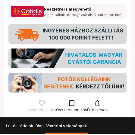
Részletre is megvehető
A hitelkalkulátor megnyitásához kattintson ide!
check_box_outline_blank
notifications
Kívánságlistára
Összehasonlítás
Értesítések
Leírás
Adatok
Blog
Vásárlói vélemények