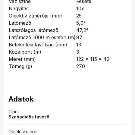
Váz színe
Fekete
Nagyítás
10x
Objektív átmérője (mm)
25
Látómező
5,0°
Látszólagos látómező
47,2°
Látómező 1000 m esetén (m)
87
Betekintési távolság (mm)
13
Közelpont (m)
3
Méret (mm)
122 x 115 x 42
Tömeg (g)
270
Adatok
Típus
Szabadidős távcső
Objektív méret