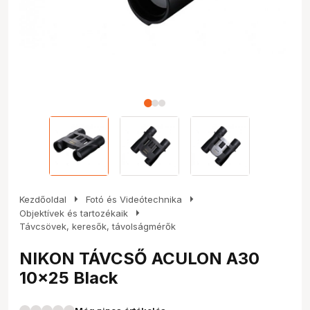
arrow_right
arrow_right
Kezdőoldal
Fotó és Videótechnika
arrow_right
Objektívek és tartozékaik
Távcsövek, keresők, távolságmérők
NIKON TÁVCSŐ ACULON A30
10x25 Black