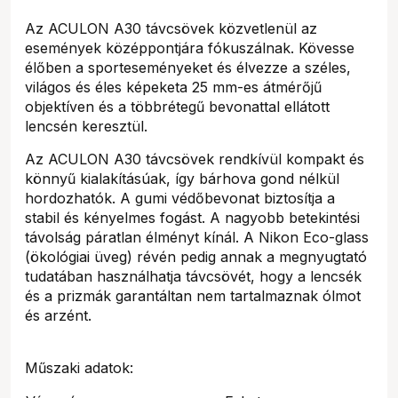
Az ACULON A30 távcsövek közvetlenül az
események középpontjára fókuszálnak. Kövesse
élőben a sporteseményeket és élvezze a széles,
világos és éles képeketa 25 mm-es átmérőjű
objektíven és a többrétegű bevonattal ellátott
lencsén keresztül.
Az ACULON A30 távcsövek rendkívül kompakt és
könnyű kialakításúak, így bárhova gond nélkül
hordozhatók. A gumi védőbevonat biztosítja a
stabil és kényelmes fogást. A nagyobb betekintési
távolság páratlan élményt kínál. A Nikon Eco-glass
(ökológiai üveg) révén pedig annak a megnyugtató
tudatában használhatja távcsövét, hogy a lencsék
és a prizmák garantáltan nem tartalmaznak ólmot
és arzént.
Műszaki adatok: