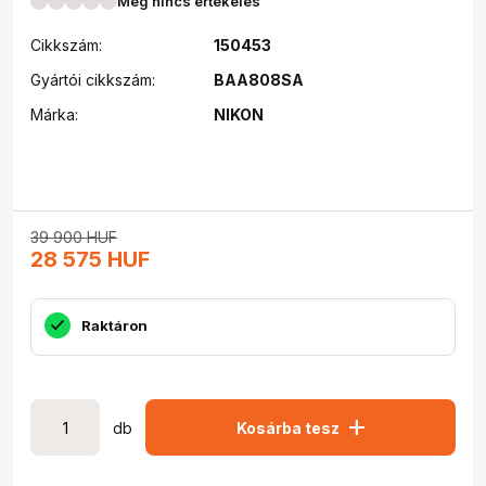
Még nincs értékelés
Cikkszám:
150453
Gyártói cikkszám:
BAA808SA
Márka:
NIKON
39 900
HUF
28 575
HUF
Raktáron
add
db
Kosárba tesz