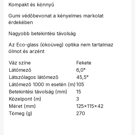
Kompakt és könnyű
Gumi védőbevonat a kényelmes markolat
érdekében
Nagyobb betekintési távolság
Az Eco-glass (ökoüveg) optika nem tartalmaz
ólmot és arzént
Váz színe
Fekete
Látómező
6,0°
Látszólagos látómező
45,5°
Látómező 1000 m esetén (m)
105
Betekintési távolság (mm)
15
Közelpont (m)
3
Méret (mm)
125x115x42
Tömeg (g)
270