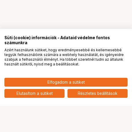
Süti (cookie) információk - Adataid védelme fontos
számunkra
Azért használunk sütiket, hogy eredményesebbé és kellemesebbé
tegyük felhasználóink számára a webhely használatát, és igényeidre
PRO
partnerségek
szabjuk a felhasználói élményt. Ha többet szeretnél tudni az általunk
használt sütikről, nyisd meg a beállításokat.
36 900
HUF
Elfogadom a sütiket
nettó: 29 055 HUF
NIKON TÁVCSŐ ACULON A30
8x25 Black
add
Elutasítom a sütiket
Részletes beállítások
Ugrás az oldal tetejére