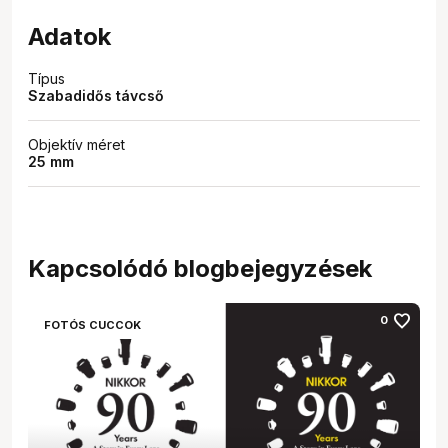
Adatok
Típus
Szabadidős távcső
Objektív méret
25 mm
Kapcsolódó blogbejegyzések
favorite
0
FOTÓS CUCCOK