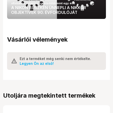
xRobalino Julianna Auróra
•
több mint egy éve
A NIKON BÜSZKÉN ÜNNEPLI A NIKKOR
OBJEKTÍVEK 90. ÉVFORDULÓJÁT
Vásárlói vélemények
Ezt a terméket még senki nem értékelte.
Legyen Ön az első!
Utoljára megtekintett termékek