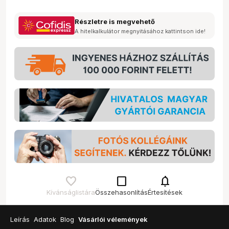
Részletre is megvehető
A hitelkalkulátor megnyitásához kattintson ide!
check_box_outline_blank
notifications
Kívánságlistára
Összehasonlítás
Értesítések
Leírás
Adatok
Blog
Vásárlói vélemények