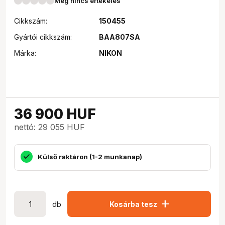
Még nincs értékelés
Cikkszám:
150455
Gyártói cikkszám:
BAA807SA
Márka:
NIKON
36 900
HUF
nettó: 29 055 HUF
Külső raktáron (1-2 munkanap)
add
db
Kosárba tesz