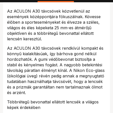
Az ACULON A30 távcsövek közvetlenül az
események középpontjára fókuszálnak. Kövesse
élőben a sporteseményeket és élvezze a széles,
világos és éles képeketa 25 mm-es átmérőjű
objektíven és a többrétegű bevonattal ellátott
lencsén keresztül.
Az ACULON A30 távcsövek rendkívül kompakt és
könnyű kialakításúak, így bárhova gond nélkül
hordozhatók. A gumi védőbevonat biztosítja a
stabil és kényelmes fogást. A nagyobb betekintési
távolság páratlan élményt kínál. A Nikon Eco-glass
(ökológiai üveg) révén pedig annak a megnyugtató
tudatában használhatja távcsövét, hogy a lencsék
és a prizmák garantáltan nem tartalmaznak ólmot
és arzént.
Többrétegű bevonattal ellátott lencsék a világos
képek érdekében