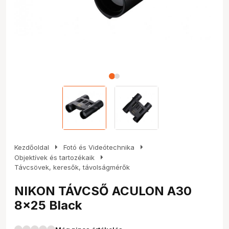
arrow_right
arrow_right
Kezdőoldal
Fotó és Videótechnika
arrow_right
Objektívek és tartozékaik
Távcsövek, keresők, távolságmérők
NIKON TÁVCSŐ ACULON A30
8x25 Black