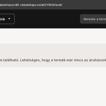
atok
Használt cikkek
Kapcsolat
GYIK
Hírlevél
arrow_drop_down
ink
m található. Lehetséges, hogy a termék már nincs az áruházun