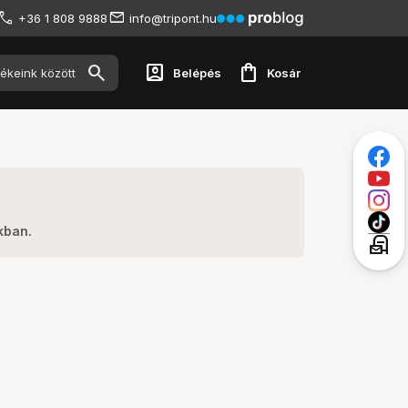
+36 1 808 9888
info@tripont.hu
account_box
shopping_bag
Belépés
Kosár
kban.
local_post_office