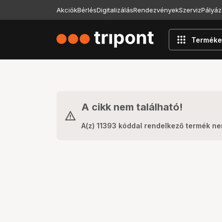
Akciók
Bérlés
Digitalizálás
Rendezvények
Szerviz
Pályáz
apps
Terméke
A cikk nem található!
A(z) 11393 kóddal rendelkező termék ne