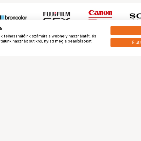
a
 felhasználóink számára a webhely használatát, és
alunk használt sütikről, nyisd meg a beállításokat.
Elut
 meg minket!
További oldalaink
tkozunk
Fotókönyv
 véleménye rólunk
Fotólabor
óterem és Stúdió
Digitalizálás
vények
PhaseOne
tya
Bluechip
tya
Problog
Program
Márkáink