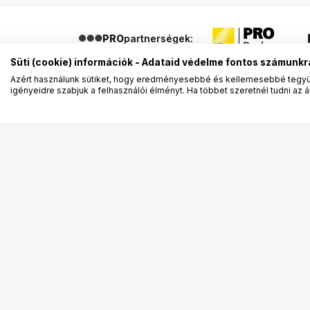
PRO
partnerségek:
Süti (cookie) információk - Adataid védelme fontos számunkr
Azért használunk sütiket, hogy eredményesebbé és kellemesebbé tegyük
igényeidre szabjuk a felhasználói élményt. Ha többet szeretnél tudni az ált
Segítség a vásárláshoz
Ismerj
Fizetési lehetőségek
Bemuta
Szállítással kapcsolatos részletek
Vevőink
Reklamáció és termékvisszaküldés
Bemutat
Fogyasztói elállás
Rendez
Adattörlő kódok
Diákkár
Cofidis Express áruhitel
VIP kár
Lízing lehetőségek
Talent 