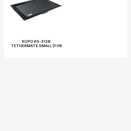
KUPO KS-312B
TETHERMATE SMALL (FOR
MACBOOK 15" AND AND
OTHER SIMILAR SIZED
LAPTOPS)