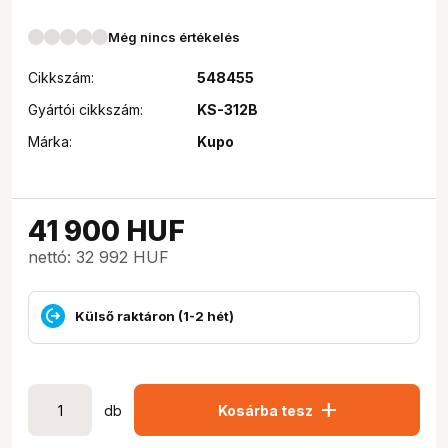
Még nincs értékelés
Cikkszám:
548455
Gyártói cikkszám:
KS-312B
Márka:
Kupo
41 900
HUF
nettó: 32 992 HUF
Külső raktáron (1-2 hét)
add
db
Kosárba tesz