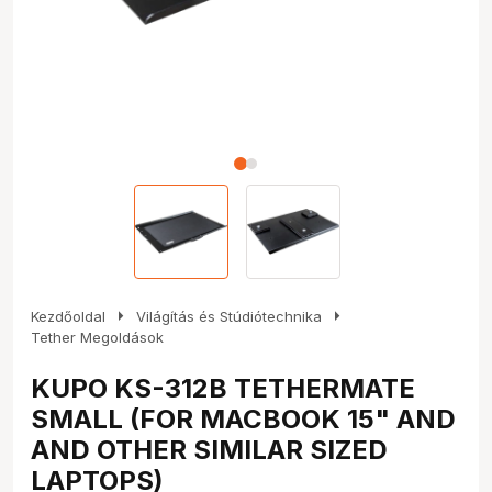
arrow_right
arrow_right
Kezdőoldal
Világítás és Stúdiótechnika
Tether Megoldások
KUPO KS-312B TETHERMATE
SMALL (FOR MACBOOK 15" AND
AND OTHER SIMILAR SIZED
LAPTOPS)