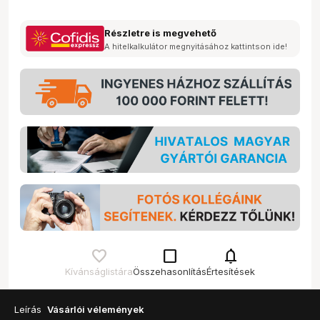
Részletre is megvehető
A hitelkalkulátor megnyitásához kattintson ide!
check_box_outline_blank
notifications
Kívánságlistára
Összehasonlítás
Értesítések
Leírás
Vásárlói vélemények