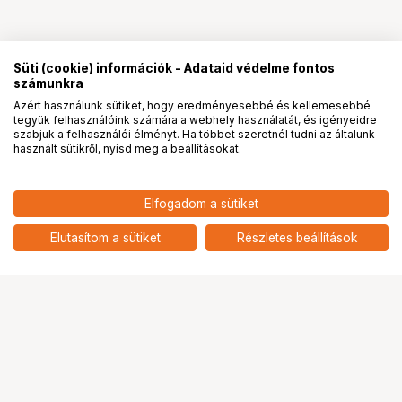
Süti (cookie) információk - Adataid védelme fontos
számunkra
Azért használunk sütiket, hogy eredményesebbé és kellemesebbé
tegyük felhasználóink számára a webhely használatát, és igényeidre
PRO
partnerségek
szabjuk a felhasználói élményt. Ha többet szeretnél tudni az általunk
használt sütikről, nyisd meg a beállításokat.
41 900
HUF
KUPO KS-312B TETHERMATE
Elfogadom a sütiket
nettó: 32 992 HUF
SMALL (FOR MACBOOK 15" AND
AND OTHER SIMILAR SIZED
add
Elutasítom a sütiket
Részletes beállítások
LAPTOPS)
Ugrás az oldal tetejére
Segítség a vásárláshoz
Fizetési lehetőségek