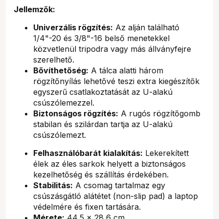
Jellemzők:
Univerzális rögzítés:
Az alján található
1/4"-20 és 3/8"-16 belső menetekkel
közvetlenül tripodra vagy más állványfejre
szerelhető.
Bővíthetőség:
A tálca alatti három
rögzítőnyílás lehetővé teszi extra kiegészítők
egyszerű csatlakoztatását az U-alakú
csúszólemezzel.
Biztonságos rögzítés:
A rugós rögzítőgomb
stabilan és szilárdan tartja az U-alakú
csúszólemezt.
Felhasználóbarát kialakítás:
Lekerekített
élek az éles sarkok helyett a biztonságos
kezelhetőség és szállítás érdekében.
Stabilitás:
A csomag tartalmaz egy
csúszásgátló alátétet (non-slip pad) a laptop
védelmére és fixen tartására.
Mérete:
44,5 x 28,6 cm.