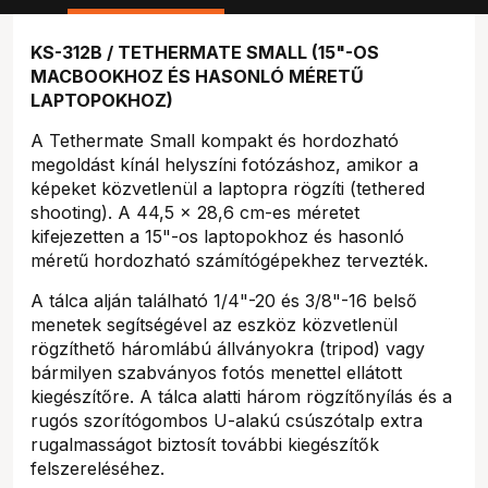
KS-312B / TETHERMATE SMALL (15"-OS
MACBOOKHOZ ÉS HASONLÓ MÉRETŰ
LAPTOPOKHOZ)
A Tethermate Small kompakt és hordozható
megoldást kínál helyszíni fotózáshoz, amikor a
képeket közvetlenül a laptopra rögzíti (tethered
shooting). A 44,5 x 28,6 cm-es méretet
kifejezetten a 15"-os laptopokhoz és hasonló
méretű hordozható számítógépekhez tervezték.
A tálca alján található 1/4"-20 és 3/8"-16 belső
menetek segítségével az eszköz közvetlenül
rögzíthető háromlábú állványokra (tripod) vagy
bármilyen szabványos fotós menettel ellátott
kiegészítőre. A tálca alatti három rögzítőnyílás és a
rugós szorítógombos U-alakú csúszótalp extra
rugalmasságot biztosít további kiegészítők
felszereléséhez.