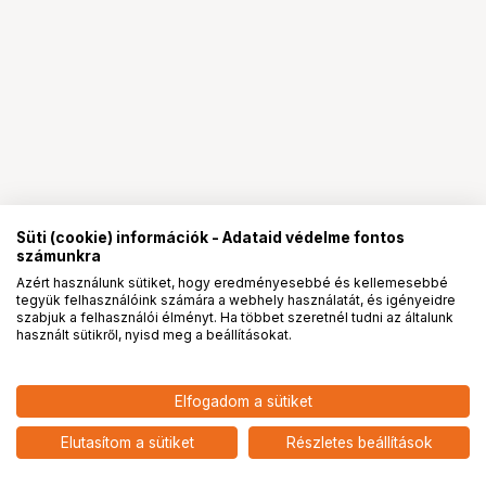
Süti (cookie) információk - Adataid védelme fontos
számunkra
Azért használunk sütiket, hogy eredményesebbé és kellemesebbé
tegyük felhasználóink számára a webhely használatát, és igényeidre
PRO
partnerségek
szabjuk a felhasználói élményt. Ha többet szeretnél tudni az általunk
használt sütikről, nyisd meg a beállításokat.
8 390
HUF
SMALLRIG 6039 CAMERA WRAP
Elfogadom a sütiket
nettó: 6 606 HUF
WILD CHINA FILM SERIES
YUNNAN SNUB-NOSED MONKEY
add
Elutasítom a sütiket
Részletes beállítások
PATTERN