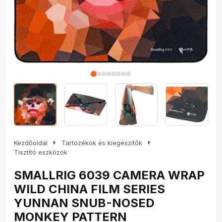
arrow_right
arrow_right
Kezdőoldal
Tartozékok és kiegészítők
Tisztító eszközök
SMALLRIG 6039 CAMERA WRAP
WILD CHINA FILM SERIES
YUNNAN SNUB-NOSED
MONKEY PATTERN