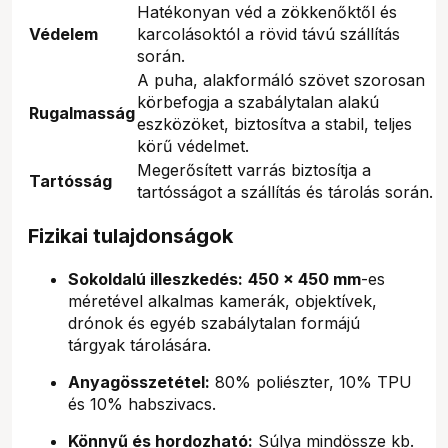
Hatékonyan véd a zökkenőktől és
Védelem
karcolásoktól a rövid távú szállítás
során.
A puha, alakformáló szövet szorosan
körbefogja a szabálytalan alakú
Rugalmasság
eszközöket, biztosítva a stabil, teljes
körű védelmet.
Megerősített varrás biztosítja a
Tartósság
tartósságot a szállítás és tárolás során.
Fizikai tulajdonságok
Sokoldalú illeszkedés:
450 x 450 mm
-es
méretével alkalmas kamerák, objektívek,
drónok és egyéb szabálytalan formájú
tárgyak tárolására.
Anyagösszetétel:
80% poliészter, 10% TPU
és 10% habszivacs.
Könnyű és hordozható:
Súlya mindössze kb.