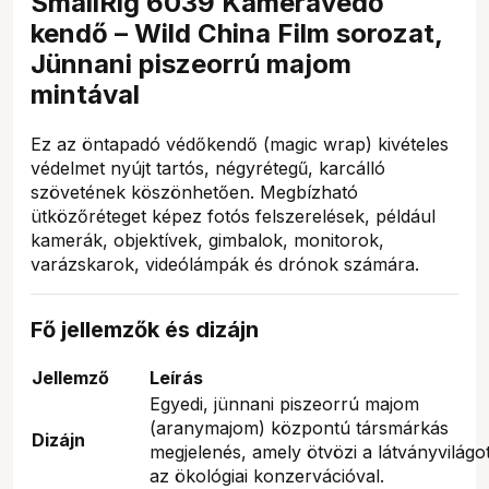
SmallRig 6039 Kameravédő
kendő – Wild China Film sorozat,
Jünnani piszeorrú majom
mintával
Ez az öntapadó védőkendő (magic wrap) kivételes
védelmet nyújt tartós, négyrétegű, karcálló
szövetének köszönhetően. Megbízható
ütközőréteget képez fotós felszerelések, például
kamerák, objektívek, gimbalok, monitorok,
varázskarok, videólámpák és drónok számára.
Fő jellemzők és dizájn
Jellemző
Leírás
Egyedi, jünnani piszeorrú majom
(aranymajom) központú társmárkás
Dizájn
megjelenés, amely ötvözi a látványvilágo
az ökológiai konzervációval.