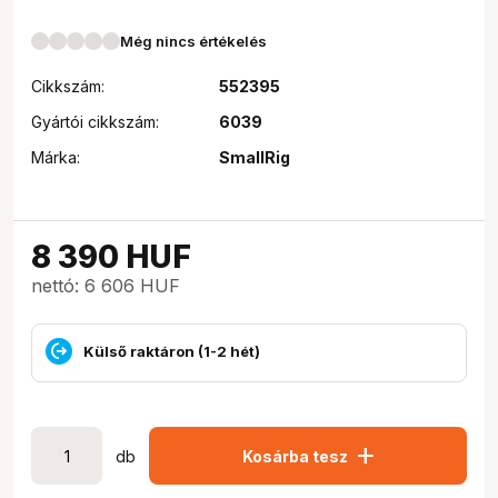
Még nincs értékelés
Cikkszám:
552395
Gyártói cikkszám:
6039
Márka:
SmallRig
8 390
HUF
nettó: 6 606 HUF
Külső raktáron (1-2 hét)
add
db
Kosárba tesz