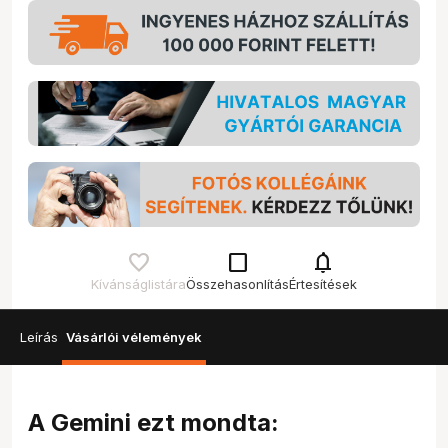
check_box_outline_blank
notifications
Kívánságlistára
Összehasonlítás
Értesítések
Leírás
Vásárlói vélemények
A Gemini ezt mondta: