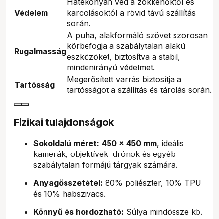
Hatékonyan véd a zökkenőktől és
Védelem
karcolásoktól a rövid távú szállítás
során.
A puha, alakformáló szövet szorosan
körbefogja a szabálytalan alakú
Rugalmasság
eszközöket, biztosítva a stabil,
mindenirányú védelmet.
Megerősített varrás biztosítja a
Tartósság
tartósságot a szállítás és tárolás során.
Fizikai tulajdonságok
Sokoldalú méret:
450 x 450 mm
, ideális
kamerák, objektívek, drónok és egyéb
szabálytalan formájú tárgyak számára.
Anyagösszetétel:
80% poliészter, 10% TPU
és 10% habszivacs.
Könnyű és hordozható:
Súlya mindössze kb.