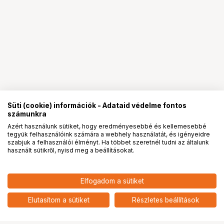
Süti (cookie) információk - Adataid védelme fontos
számunkra
Azért használunk sütiket, hogy eredményesebbé és kellemesebbé
tegyük felhasználóink számára a webhely használatát, és igényeidre
PRO
partnerségek
szabjuk a felhasználói élményt. Ha többet szeretnél tudni az általunk
használt sütikről, nyisd meg a beállításokat.
8 291
HUF
Elfogadom a sütiket
SMALLRIG 6040 CAMERA WRAP
nettó: 6 528 HUF
WILD CHINA FILM SERIES GREEN
add
PEAFOWL PATTERN
Elutasítom a sütiket
Részletes beállítások
Ugrás az oldal tetejére