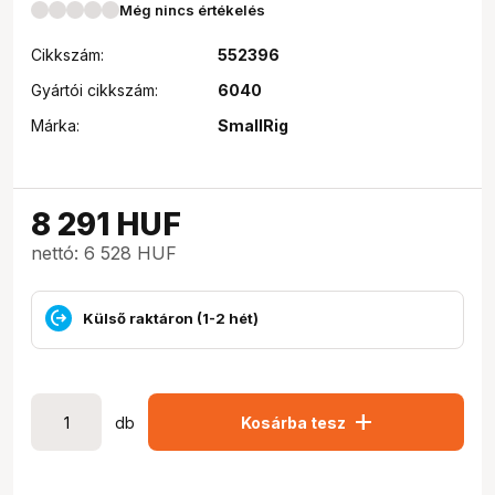
Még nincs értékelés
Cikkszám:
552396
Gyártói cikkszám:
6040
Márka:
SmallRig
8 291
HUF
nettó: 6 528 HUF
Külső raktáron (1-2 hét)
add
db
Kosárba tesz