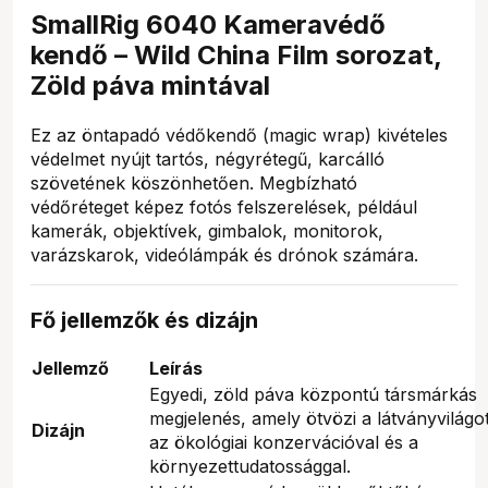
SmallRig 6040 Kameravédő
kendő – Wild China Film sorozat,
Zöld páva mintával
Ez az öntapadó védőkendő (magic wrap) kivételes
védelmet nyújt tartós, négyrétegű, karcálló
szövetének köszönhetően. Megbízható
védőréteget képez fotós felszerelések, például
kamerák, objektívek, gimbalok, monitorok,
varázskarok, videólámpák és drónok számára.
Fő jellemzők és dizájn
Jellemző
Leírás
Egyedi, zöld páva központú társmárkás
megjelenés, amely ötvözi a látványvilágo
Dizájn
az ökológiai konzervációval és a
környezettudatossággal.