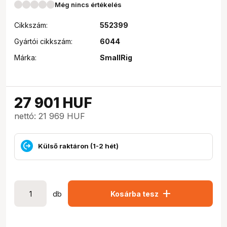
Még nincs értékelés
Cikkszám:
552399
Gyártói cikkszám:
6044
Márka:
SmallRig
27 901
HUF
nettó: 21 969 HUF
Külső raktáron (1-2 hét)
add
db
Kosárba tesz