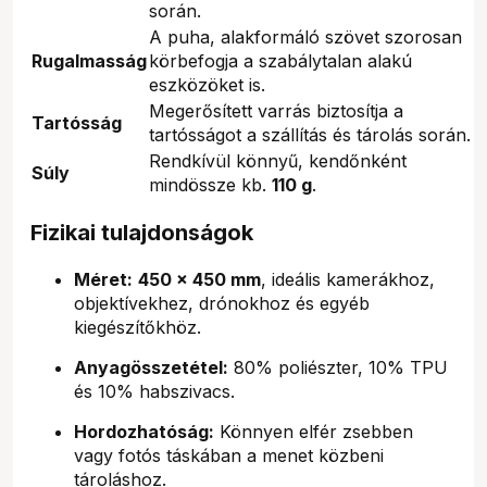
során.
A puha, alakformáló szövet szorosan
Rugalmasság
körbefogja a szabálytalan alakú
eszközöket is.
Megerősített varrás biztosítja a
Tartósság
tartósságot a szállítás és tárolás során.
Rendkívül könnyű, kendőnként
Súly
mindössze kb.
110 g
.
Fizikai tulajdonságok
Méret:
450 x 450 mm
, ideális kamerákhoz,
objektívekhez, drónokhoz és egyéb
kiegészítőkhöz.
Anyagösszetétel:
80% poliészter, 10% TPU
és 10% habszivacs.
Hordozhatóság:
Könnyen elfér zsebben
vagy fotós táskában a menet közbeni
tároláshoz.