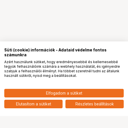
Süti (cookie) információk - Adataid védelme fontos
számunkra
Azért használunk sütiket, hogy eredményesebbé és kellemesebbé
tegyük felhasználóink számára a webhely használatát, és igényeidre
PRO
partnerségek
szabjuk a felhasználói élményt. Ha többet szeretnél tudni az általunk
használt sütikről, nyisd meg a beállításokat.
27 901
HUF
Elfogadom a sütiket
SMALLRIG 6044 CAMERA WRAP
nettó: 21 969 HUF
5-IN-1 SET WILD CHINA FILM
add
SERIES
Elutasítom a sütiket
Részletes beállítások
Ugrás az oldal tetejére