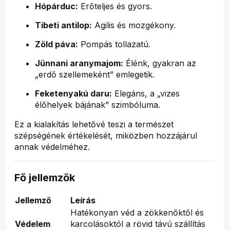
Hópárduc:
Erőteljes és gyors.
Tibeti antilop:
Agilis és mozgékony.
Zöld páva:
Pompás tollazatú.
Jünnani aranymajom:
Élénk, gyakran az
„erdő szellemeként” emlegetik.
Feketenyakú daru:
Elegáns, a „vizes
élőhelyek bájának” szimbóluma.
Ez a kialakítás lehetővé teszi a természet
szépségének értékelését, miközben hozzájárul
annak védelméhez.
Fő jellemzők
Jellemző
Leírás
Hatékonyan véd a zökkenőktől és
Védelem
karcolásoktól a rövid távú szállítás