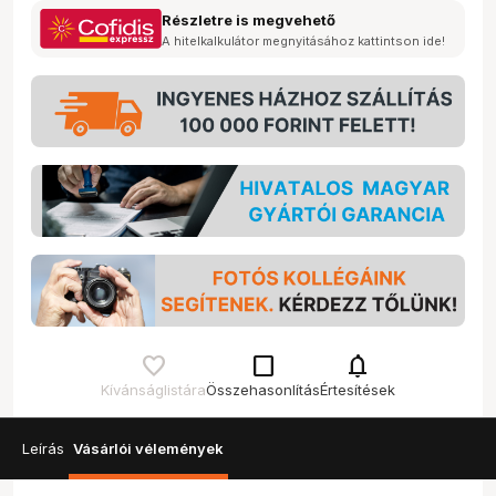
Részletre is megvehető
A hitelkalkulátor megnyitásához kattintson ide!
check_box_outline_blank
notifications
Kívánságlistára
Összehasonlítás
Értesítések
Leírás
Vásárlói vélemények