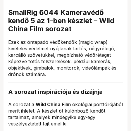
SmallRig 6044 Kameravédő
kendő 5 az 1-ben készlet – Wild
China Film sorozat
Ezek az öntapadó védőkendők (magic wrap)
kivételes védelmet nyújtanak tartós, négyrétegű,
karcálló szövetükkel, megbízható védőréteget
képezve fotós felszerelések, például kamerák,
objektívek, gimbalok, monitorok, videólámpák és
drónok számára.
A sorozat inspirációja és dizájnja
A sorozat a
Wild China Film
ökológiai portfóliójából
merít ihletet. A készlet öt különböző kendőt
tartalmaz, amelyek mindegyike egy-egy
veszélyeztetett fajt emel ki: