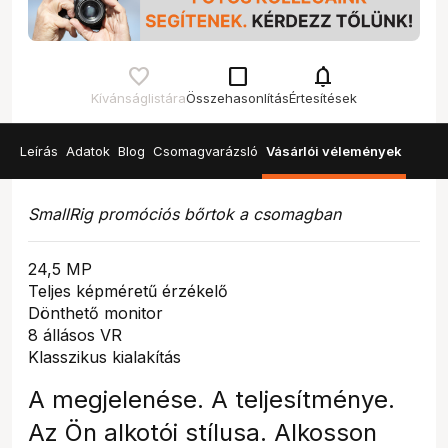
check_box_outline_blank
notifications
Kívánságlistára
Összehasonlítás
Értesítések
Leírás
Adatok
Blog
Csomagvarázsló
Vásárlói vélemények
SmallRig promóciós bőrtok a csomagban
24,5 MP
Teljes képméretű érzékelő
Dönthető monitor
8 állásos VR
Klasszikus kialakítás
A megjelenése. A teljesítménye.
Az Ön alkotói stílusa. Alkosson