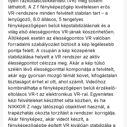
Ilyen rázkódáscsökkentést (VR) még sosem
láthatott. A Z f fényképezőgép kivételesen erős
VR-rendszere minden felvételt stabilan tart – a
lenyűgöző, 8.0 állásos, 5 tengelyes
fényképezőgépen belüli képstabilizálásnak és a
világ első élességpontos VR-jának köszönhetően.
Állóképek esetén az élességpontos VR valóban
forradalmi szabályozást biztosít a kép legélesebb
pontja felett. A csupán a kép közepének
stabilizálása helyett a VR rendszer az aktív
élességpontot célozza meg. Akár a kép túlsó
szélén lévő élességponttal komponálja a felvételt,
akár egy gyorsan mozgó témát követ, kifogástalan
tisztaságot érhet el ott, ahol számít. Videóhoz
kombinálhatja a fényképezőgépen belüli érzékelő-
eltolásos VR-t az elektronikus VR-ral. Egyenletes
kézi felvételeket készíthet séta közben, és ha
NIKKOR Z nagy látószögű objektívet használ, a
trapézhatás okozta torzítást a rendszer korrigálja.
Akár fényképez, akár videót készít, a
fényképezőgépbe épített VR kiválóan stabilizálja a