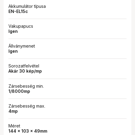
Akkumulátor típusa
EN-EL15c
Vakupapucs
Igen
Állványmenet
Igen
Sorozatfelvétel
Akár 30 kép/mp
Zársebesség min.
1/8000mp
Zársebesség max.
4mp
Méret
144 x 103 x 49mm