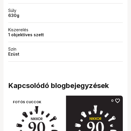
Súly
630g
Kiszerelés
1 objektíves szett
Szín
Ezüst
Kapcsolódó blogbejegyzések
favorite
0
FOTÓS CUCCOK