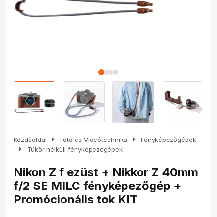
arrow_right
arrow_right
Kezdőoldal
Fotó és Videótechnika
Fényképezőgépek
arrow_right
Tükör nélküli fényképezőgépek
Nikon Z f ezüst + Nikkor Z 40mm
f/2 SE MILC fényképezőgép +
Promócionális tok KIT