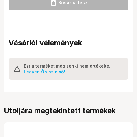
shopping_bag
Kosárba tesz
Vásárlói vélemények
Ezt a terméket még senki nem értékelte.
Legyen Ön az első!
Utoljára megtekintett termékek