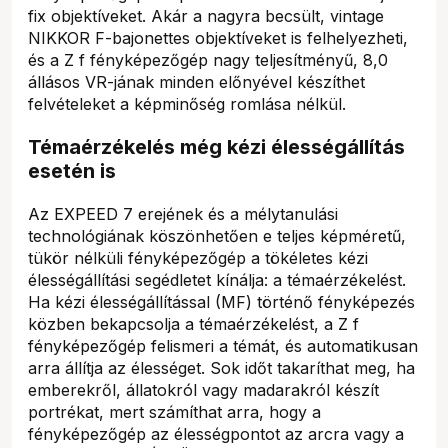
fix objektíveket. Akár a nagyra becsült, vintage
NIKKOR F-bajonettes objektíveket is felhelyezheti,
és a Z f fényképezőgép nagy teljesítményű, 8,0
állásos VR-jának minden előnyével készíthet
felvételeket a képminőség romlása nélkül.
Témaérzékelés még kézi élességállítás
esetén is
Az EXPEED 7 erejének és a mélytanulási
technológiának köszönhetően e teljes képméretű,
tükör nélküli fényképezőgép a tökéletes kézi
élességállítási segédletet kínálja: a témaérzékelést.
Ha kézi élességállítással (MF) történő fényképezés
közben bekapcsolja a témaérzékelést, a Z f
fényképezőgép felismeri a témát, és automatikusan
arra állítja az élességet. Sok időt takaríthat meg, ha
emberekről, állatokról vagy madarakról készít
portrékat, mert számíthat arra, hogy a
fényképezőgép az élességpontot az arcra vagy a