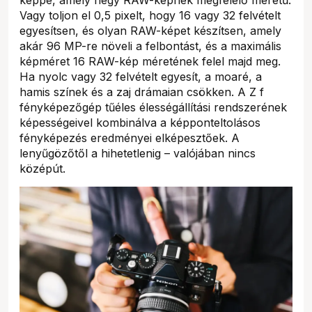
Vagy toljon el 0,5 pixelt, hogy 16 vagy 32 felvételt
egyesítsen, és olyan RAW-képet készítsen, amely
akár 96 MP-re növeli a felbontást, és a maximális
képméret 16 RAW-kép méretének felel majd meg.
Ha nyolc vagy 32 felvételt egyesít, a moaré, a
hamis színek és a zaj drámaian csökken. A Z f
fényképezőgép tűéles élességállítási rendszerének
képességeivel kombinálva a képponteltolásos
fényképezés eredményei elképesztőek. A
lenyűgözőtől a hihetetlenig – valójában nincs
középút.