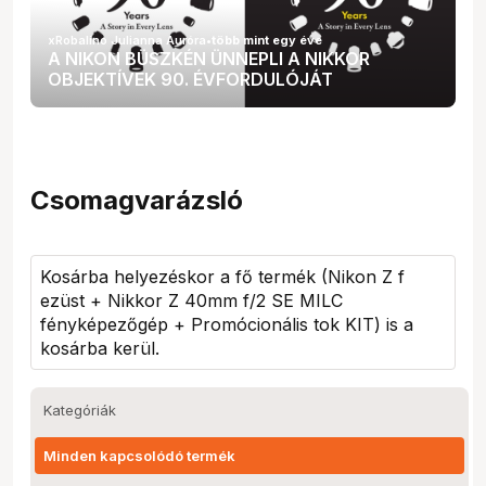
xRobalino Julianna Auróra
•
több mint egy éve
A NIKON BÜSZKÉN ÜNNEPLI A NIKKOR
OBJEKTÍVEK 90. ÉVFORDULÓJÁT
Csomagvarázsló
Kosárba helyezéskor a fő termék (
Nikon Z f
ezüst + Nikkor Z 40mm f/2 SE MILC
fényképezőgép + Promócionális tok KIT
) is a
kosárba kerül.
Kategóriák
Minden kapcsolódó termék