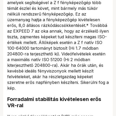
amelyek segítségével a Z f fényképezőgép több
témát észlel és követ, mint bármely más tükör
nélküli rendszerű fényképezőgép. Ez az
üzemanyag hajtja a fényképezőgép kivételesen
erős, 8,0 állásos rázkódáscsökkentését.* Továbbá
az EXPEED 7 az oka annak, hogy az érzékelő ilyen
tiszta, zajmentes képeket tud készíteni magas ISO-
értékek mellett. Állóképek esetén a Z f natív ISO
100-64000 tartományt biztosít (Hi 1.7 módban
204800-ra terjeszthető ki). Videófelvételek esetén
a maximális natív ISO 51200 (Hi 2 módban
kiterjeszthető 204800-ra). Akár ha órák után, és
kevésbé ideális fényviszonyok mellett készít
felvételeket, akár ha részletgazdag képeket
szeretne erős napfényben készíteni. Sikerülni fog a
kép.
Forradalmi stabilitás kivételesen erős
VR-ral