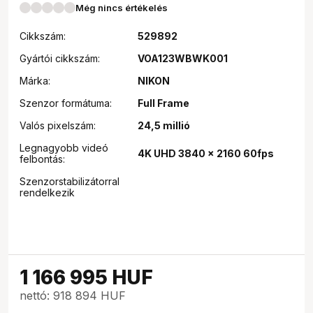
Még nincs értékelés
Cikkszám:
529892
Gyártói cikkszám:
VOA123WBWK001
Márka:
NIKON
Szenzor formátuma:
Full Frame
Valós pixelszám:
24,5 millió
Legnagyobb videó
4K UHD 3840 x 2160 60fps
felbontás:
Szenzorstabilizátorral
rendelkezik
1 166 995
HUF
nettó: 918 894 HUF