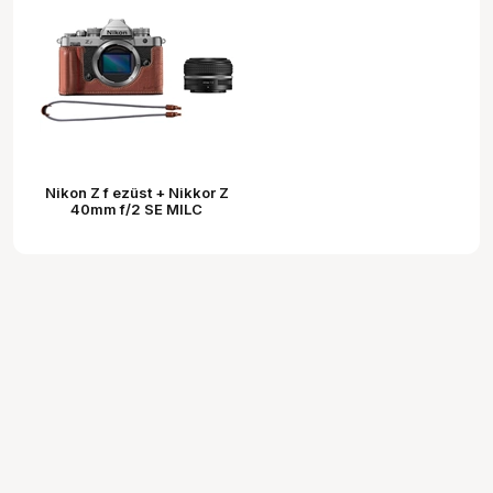
Nikon Z f ezüst + Nikkor Z
40mm f/2 SE MILC
fényképezőgép +
Promócionális tok KIT