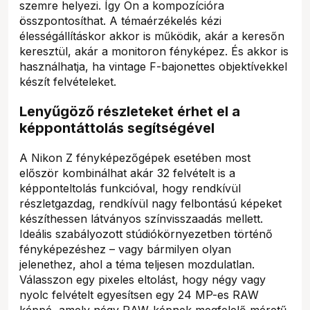
szemre helyezi. Így Ön a kompozícióra
összpontosíthat. A témaérzékelés kézi
élességállításkor akkor is működik, akár a keresőn
keresztül, akár a monitoron fényképez. És akkor is
használhatja, ha vintage F-bajonettes objektívekkel
készít felvételeket.
Lenyűgöző részleteket érhet el a
képpontáttolás segítségével
A Nikon Z fényképezőgépek esetében most
először kombinálhat akár 32 felvételt is a
képponteltolás funkcióval, hogy rendkívül
részletgazdag, rendkívül nagy felbontású képeket
készíthessen látványos színvisszaadás mellett.
Ideális szabályozott stúdiókörnyezetben történő
fényképezéshez – vagy bármilyen olyan
jelenethez, ahol a téma teljesen mozdulatlan.
Válasszon egy pixeles eltolást, hogy négy vagy
nyolc felvételt egyesítsen egy 24 MP-es RAW
képpé, amely négy RAW-képnek megfelelő méretű.