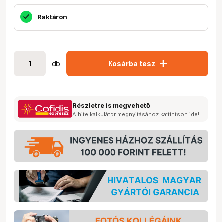
Raktáron
add
db
Kosárba tesz
Részletre is megvehető
A hitelkalkulátor megnyitásához kattintson ide!