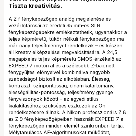
Tiszta kreativitás.
A Z f fényképezőgép analóg megjelenése és
vezérlőtárcsái az eredeti 35 mm-es SLR
fényképezőgépekre emlékeztethetik, ugyanakkor a
teljes képméretű, tükör nélküli fényképezőgép ma
már nagy teljesítménnyel rendelkezik – és készen
áll kreatív elképzelései megvalósítására. A 24,5
megapixeles teljes képméretű CMOS-érzékelő az
EXPEED 7 motorral és a szélesebb Z-bajonett
fénygyűjtési előnyeivel kombinálva nagyobb
szabadságot biztosít az alkotásban. Élesség,
kontraszt, színpontosság, dinamikatartomány,
élességállítás-pontosság, teljesítmény gyenge
fényviszonyok között – az egyedi stílus
kialakításához szükséges eszközök az Ön
rendelkezésére állnak. A Nikon professzionális Z 8
és Z 9 fényképezőgépeiben használt EXPEED 7 a
fényképezőgép minden elemét szinkronban tartja.
Mélytanulásos AF-algoritmusokat működtet,