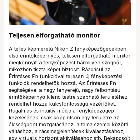
Teljesen elforgatható monitor
A teljes képméretű Nikon Z fényképezőgépekben
első érintőképernyős, teljesen elforgatható monitor
megkönnyíti a fényképezést bármilyen szögből,
miközben tiszta képet biztosít. Ráadásul az
Érintéses Fn funkcióval teljesen új fényképezési
funkciók rendelhetők hozzá. Az Érintéses Fn
segítségével a nagy fényerejű, nagy felbontású
érintőképernyő kilenc testre szabható területéhez
rendelhet hozzá kulcsfontosságú vezérlőket.
Rugalmas és intuitív módja a fényképezőgép
kezelésének: csak koppintson egy területre az
élességpont mozgatásához, a téma szemei közötti
váltáshoz, a rácsmegjelenítések kiválasztásához,
egy virtuális horizont aktiválásához stb. Bekapcsolt