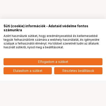
Süti (cookie) információk - Adataid védelme fontos
számunkra
Azért használunk sütiket, hogy eredményesebbé és kellemesebbé
tegyük felhasználóink számára a webhely használatát, és igényeidre
PRO
partnerségek
szabjuk a felhasználói élményt. Ha többet szeretnél tudni az általunk
használt sütikről, nyisd meg a beállításokat.
1 166 995
HUF
Elfogadom a sütiket
Nikon Z f ezüst + Nikkor Z 40mm
nettó: 918 894 HUF
f/2 SE MILC fényképezőgép +
add
Promócionális tok KIT
Elutasítom a sütiket
Részletes beállítások
Ugrás az oldal tetejére
Segítség a vásárláshoz