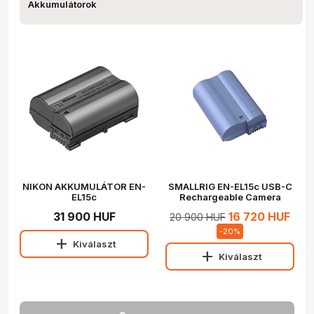
Akkumulátorok
NIKON AKKUMULÁTOR EN-
SMALLRIG EN-EL15c USB-C
EL15c
Rechargeable Camera
Battery 4332
31 900 HUF
16 720 HUF
20 900 HUF
-
20
%
add
Kiválaszt
add
Kiválaszt