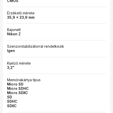
CMOS
Érzékelő mérete
35,9 x 23,9 mm
Bajonett
Nikon Z
Szenzorstabilizátorral rendelkezik
Igen
Kijelző mérete
3,2"
Memóriakártya típus
Micro SD
Micro SDHC
Micro SDXC
SD
SDHC
SDXC