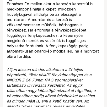
Érintéses Fn mellett akár a keresőn keresztül is
megkomponálhatja a képet, miközben
hüvelykujjával állíthatja be az élességet a
monitoron. A monitor és a kereső is
zökkenőmentesen működik, bárhogyan is
fényképez. Ha elfordítja a fényképezőgépet
függőleges fényképezéshez, a képernyőn
megjelenő menük és vezérlők is függőleges
helyzetbe fordulnak. A fényképezőgép pedig
automatikusan önarckép módba lép, ha a monitort
előre fordítja.
Álljon készen minden alkalomra a Zf teljes
képméretű, tükör nélküli fényképezőgépet és a
NIKKOR Z 24-70mm f/4 S zoomobjektívet
tartalmazó univerzális készlettel. Az egyik
pillanatban nagy látószögű nézeteket rögzíthet, a
következőben pedig közeli felvételeket készíthet –
és minden mást is, ami a kettő között van. Az
állandó f/4-es maximális rekesz egyenletes