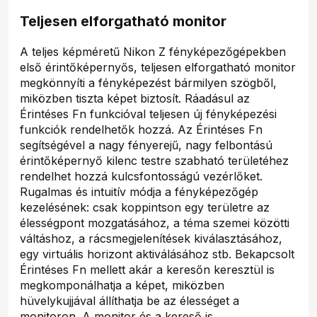
Teljesen elforgatható monitor
A teljes képméretű Nikon Z fényképezőgépekben
első érintőképernyős, teljesen elforgatható monitor
megkönnyíti a fényképezést bármilyen szögből,
miközben tiszta képet biztosít. Ráadásul az
Érintéses Fn funkcióval teljesen új fényképezési
funkciók rendelhetők hozzá. Az Érintéses Fn
segítségével a nagy fényerejű, nagy felbontású
érintőképernyő kilenc testre szabható területéhez
rendelhet hozzá kulcsfontosságú vezérlőket.
Rugalmas és intuitív módja a fényképezőgép
kezelésének: csak koppintson egy területre az
élességpont mozgatásához, a téma szemei közötti
váltáshoz, a rácsmegjelenítések kiválasztásához,
egy virtuális horizont aktiválásához stb. Bekapcsolt
Érintéses Fn mellett akár a keresőn keresztül is
megkomponálhatja a képet, miközben
hüvelykujjával állíthatja be az élességet a
monitoron. A monitor és a kereső is