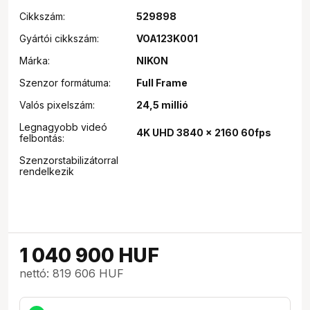
Cikkszám:
529898
Gyártói cikkszám:
VOA123K001
Márka:
NIKON
Szenzor formátuma:
Full Frame
Valós pixelszám:
24,5 millió
Legnagyobb videó
4K UHD 3840 x 2160 60fps
felbontás:
Szenzorstabilizátorral
rendelkezik
1 040 900
HUF
nettó: 819 606 HUF