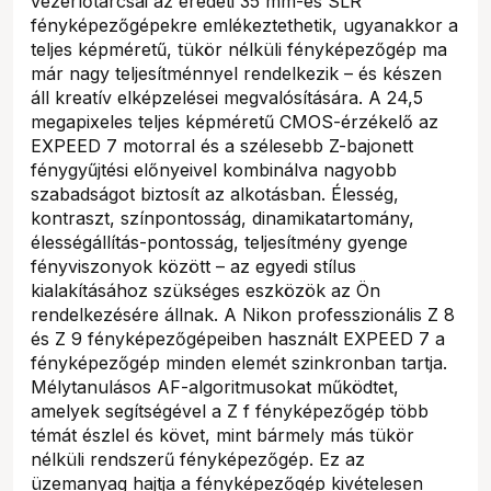
vezérlőtárcsái az eredeti 35 mm-es SLR
fényképezőgépekre emlékeztethetik, ugyanakkor a
teljes képméretű, tükör nélküli fényképezőgép ma
már nagy teljesítménnyel rendelkezik – és készen
áll kreatív elképzelései megvalósítására. A 24,5
megapixeles teljes képméretű CMOS-érzékelő az
EXPEED 7 motorral és a szélesebb Z-bajonett
fénygyűjtési előnyeivel kombinálva nagyobb
szabadságot biztosít az alkotásban. Élesség,
kontraszt, színpontosság, dinamikatartomány,
élességállítás-pontosság, teljesítmény gyenge
fényviszonyok között – az egyedi stílus
kialakításához szükséges eszközök az Ön
rendelkezésére állnak. A Nikon professzionális Z 8
és Z 9 fényképezőgépeiben használt EXPEED 7 a
fényképezőgép minden elemét szinkronban tartja.
Mélytanulásos AF-algoritmusokat működtet,
amelyek segítségével a Z f fényképezőgép több
témát észlel és követ, mint bármely más tükör
nélküli rendszerű fényképezőgép. Ez az
üzemanyag hajtja a fényképezőgép kivételesen