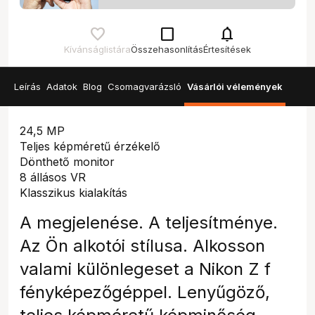
check_box_outline_blank
notifications
Kívánságlistára
Összehasonlítás
Értesítések
Leírás
Adatok
Blog
Csomagvarázsló
Vásárlói vélemények
24,5 MP
Teljes képméretű érzékelő
Dönthető monitor
8 állásos VR
Klasszikus kialakítás
A megjelenése. A teljesítménye.
Az Ön alkotói stílusa. Alkosson
valami különlegeset a Nikon Z f
fényképezőgéppel. Lenyűgöző,