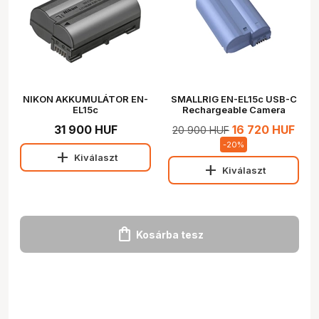
NIKON AKKUMULÁTOR EN-
SMALLRIG EN-EL15c USB-C
EL15c
Rechargeable Camera
Battery 4332
31 900 HUF
16 720 HUF
20 900 HUF
-
20
%
add
Kiválaszt
add
Kiválaszt
shopping_bag
Kosárba tesz