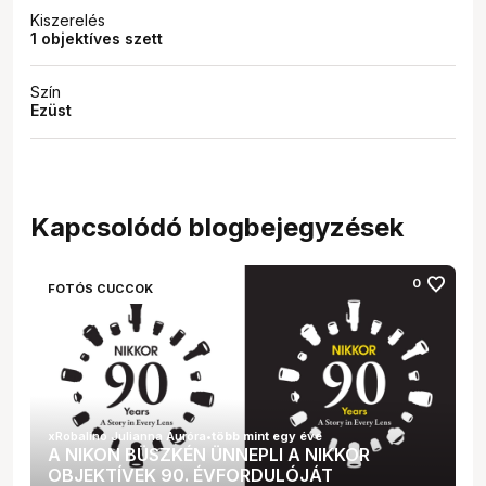
Kiszerelés
1 objektíves szett
Szín
Ezüst
Kapcsolódó blogbejegyzések
favorite
0
FOTÓS CUCCOK
xRobalino Julianna Auróra
•
több mint egy éve
A NIKON BÜSZKÉN ÜNNEPLI A NIKKOR
OBJEKTÍVEK 90. ÉVFORDULÓJÁT