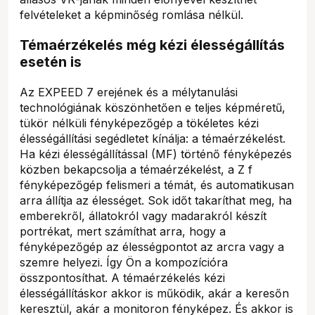
felvételeket a képminőség romlása nélkül.
Témaérzékelés még kézi élességállítás
esetén is
Az EXPEED 7 erejének és a mélytanulási
technológiának köszönhetően e teljes képméretű,
tükör nélküli fényképezőgép a tökéletes kézi
élességállítási segédletet kínálja: a témaérzékelést.
Ha kézi élességállítással (MF) történő fényképezés
közben bekapcsolja a témaérzékelést, a Z f
fényképezőgép felismeri a témát, és automatikusan
arra állítja az élességet. Sok időt takaríthat meg, ha
emberekről, állatokról vagy madarakról készít
portrékat, mert számíthat arra, hogy a
fényképezőgép az élességpontot az arcra vagy a
szemre helyezi. Így Ön a kompozícióra
összpontosíthat. A témaérzékelés kézi
élességállításkor akkor is működik, akár a keresőn
keresztül, akár a monitoron fényképez. És akkor is