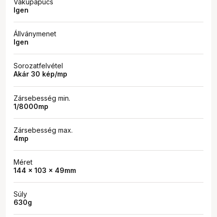
Vakupapucs
Igen
Állványmenet
Igen
Sorozatfelvétel
Akár 30 kép/mp
Zársebesség min.
1/8000mp
Zársebesség max.
4mp
Méret
144 x 103 x 49mm
Súly
630g