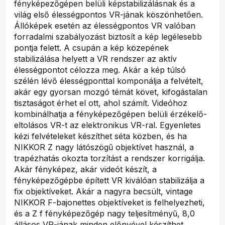
fényképezőgépen belüli képstabilizálásnak és a
világ első élességpontos VR-jának köszönhetően.
Állóképek esetén az élességpontos VR valóban
forradalmi szabályozást biztosít a kép legélesebb
pontja felett. A csupán a kép közepének
stabilizálása helyett a VR rendszer az aktív
élességpontot célozza meg. Akár a kép túlsó
szélén lévő élességponttal komponálja a felvételt,
akár egy gyorsan mozgó témát követ, kifogástalan
tisztaságot érhet el ott, ahol számít. Videóhoz
kombinálhatja a fényképezőgépen belüli érzékelő-
eltolásos VR-t az elektronikus VR-ral. Egyenletes
kézi felvételeket készíthet séta közben, és ha
NIKKOR Z nagy látószögű objektívet használ, a
trapézhatás okozta torzítást a rendszer korrigálja.
Akár fényképez, akár videót készít, a
fényképezőgépbe épített VR kiválóan stabilizálja a
fix objektíveket. Akár a nagyra becsült, vintage
NIKKOR F-bajonettes objektíveket is felhelyezheti,
és a Z f fényképezőgép nagy teljesítményű, 8,0
állásos VR-jának minden előnyével készíthet