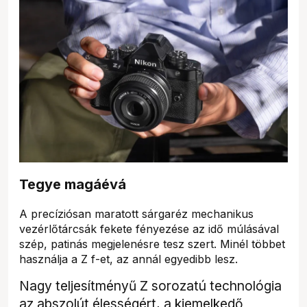
Tegye magáévá
A precíziósan maratott sárgaréz mechanikus
vezérlőtárcsák fekete fényezése az idő múlásával
szép, patinás megjelenésre tesz szert. Minél többet
használja a Z f-et, az annál egyedibb lesz.
Nagy teljesítményű Z sorozatú technológia
az abszolút élességért, a kiemelkedő