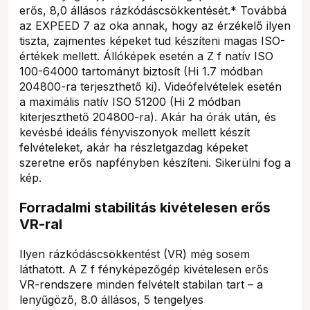
erős, 8,0 állásos rázkódáscsökkentését.* Továbbá
az EXPEED 7 az oka annak, hogy az érzékelő ilyen
tiszta, zajmentes képeket tud készíteni magas ISO-
értékek mellett. Állóképek esetén a Z f natív ISO
100-64000 tartományt biztosít (Hi 1.7 módban
204800-ra terjeszthető ki). Videófelvételek esetén
a maximális natív ISO 51200 (Hi 2 módban
kiterjeszthető 204800-ra). Akár ha órák után, és
kevésbé ideális fényviszonyok mellett készít
felvételeket, akár ha részletgazdag képeket
szeretne erős napfényben készíteni. Sikerülni fog a
kép.
Forradalmi stabilitás kivételesen erős
VR-ral
Ilyen rázkódáscsökkentést (VR) még sosem
láthatott. A Z f fényképezőgép kivételesen erős
VR-rendszere minden felvételt stabilan tart – a
lenyűgöző, 8.0 állásos, 5 tengelyes