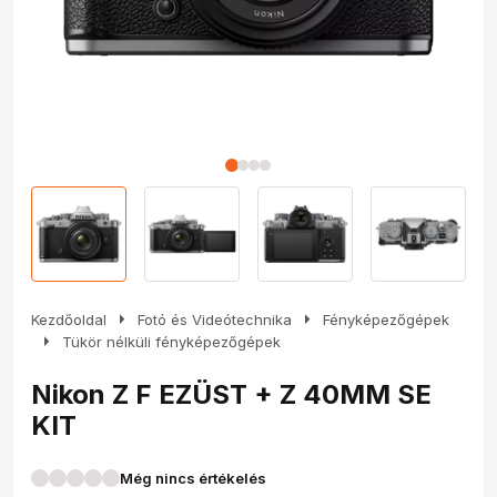
arrow_right
arrow_right
Kezdőoldal
Fotó és Videótechnika
Fényképezőgépek
arrow_right
Tükör nélküli fényképezőgépek
Nikon Z F EZÜST + Z 40MM SE
KIT
Még nincs értékelés