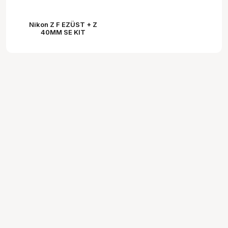
Nikon Z F EZÜST + Z
40MM SE KIT