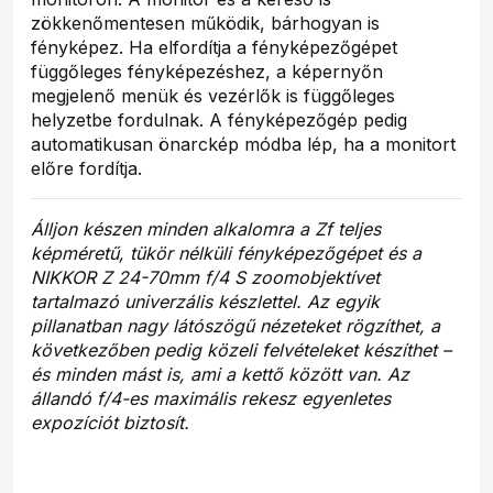
zökkenőmentesen működik, bárhogyan is
fényképez. Ha elfordítja a fényképezőgépet
függőleges fényképezéshez, a képernyőn
megjelenő menük és vezérlők is függőleges
helyzetbe fordulnak. A fényképezőgép pedig
automatikusan önarckép módba lép, ha a monitort
előre fordítja.
Álljon készen minden alkalomra a Zf teljes
képméretű, tükör nélküli fényképezőgépet és a
NIKKOR Z 24-70mm f/4 S zoomobjektívet
tartalmazó univerzális készlettel. Az egyik
pillanatban nagy látószögű nézeteket rögzíthet, a
következőben pedig közeli felvételeket készíthet –
és minden mást is, ami a kettő között van. Az
állandó f/4-es maximális rekesz egyenletes
expozíciót biztosít.