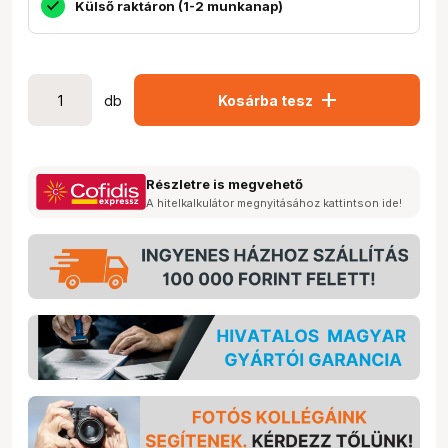
Külső raktáron (1-2 munkanap)
add
db
Kosárba tesz
Részletre is megvehető
A hitelkalkulátor megnyitásához kattintson ide!