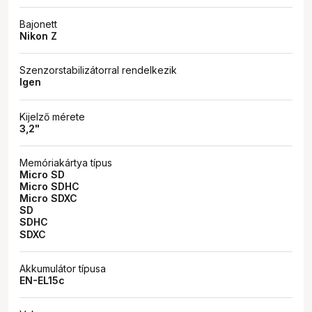
Bajonett
Nikon Z
Szenzorstabilizátorral rendelkezik
Igen
Kijelző mérete
3,2"
Memóriakártya típus
Micro SD
Micro SDHC
Micro SDXC
SD
SDHC
SDXC
Akkumulátor típusa
EN-EL15c