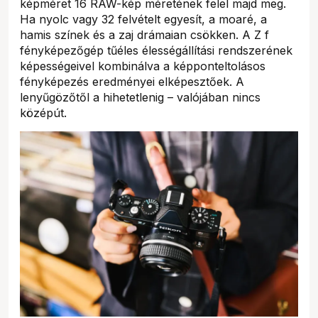
képméret 16 RAW-kép méretének felel majd meg.
Ha nyolc vagy 32 felvételt egyesít, a moaré, a
hamis színek és a zaj drámaian csökken. A Z f
fényképezőgép tűéles élességállítási rendszerének
képességeivel kombinálva a képponteltolásos
fényképezés eredményei elképesztőek. A
lenyűgözőtől a hihetetlenig – valójában nincs
középút.