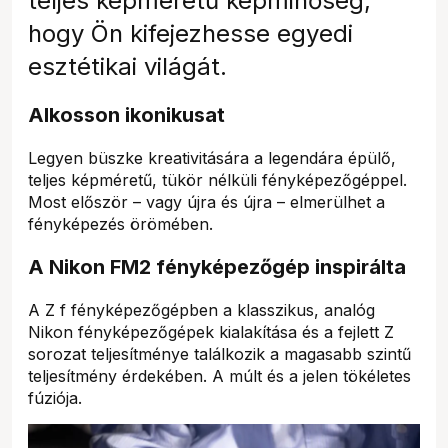
teljes képméretű képminőség,
hogy Ön kifejezhesse egyedi
esztétikai világát.
Alkosson ikonikusat
Legyen büszke kreativitására a legendára épülő,
teljes képméretű, tükör nélküli fényképezőgéppel.
Most először – vagy újra és újra – elmerülhet a
fényképezés örömében.
A Nikon FM2 fényképezőgép inspirálta
A Z f fényképezőgépben a klasszikus, analóg
Nikon fényképezőgépek kialakítása és a fejlett Z
sorozat teljesítménye találkozik a magasabb szintű
teljesítmény érdekében. A múlt és a jelen tökéletes
fúziója.