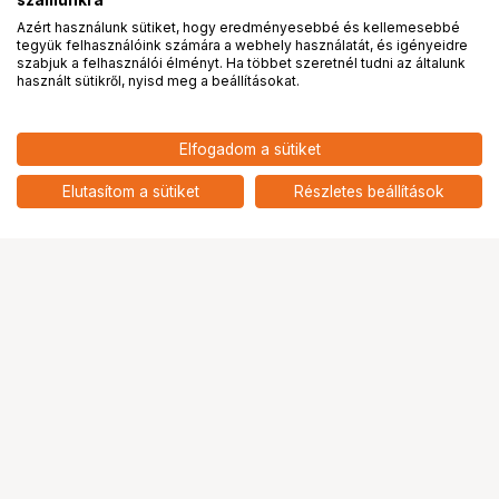
számunkra
Azért használunk sütiket, hogy eredményesebbé és kellemesebbé
tegyük felhasználóink számára a webhely használatát, és igényeidre
PRO
partnerségek
szabjuk a felhasználói élményt. Ha többet szeretnél tudni az általunk
használt sütikről, nyisd meg a beállításokat.
1 040 900
HUF
Elfogadom a sütiket
nettó: 819 606 HUF
Nikon Z F EZÜST + Z 40MM SE
KIT
add
Elutasítom a sütiket
Részletes beállítások
Ugrás az oldal tetejére
Segítség a vásárláshoz
Fizetési lehetőségek
Szállítással kapcsolatos részletek
Reklamáció és termékvisszaküldés
Fogyasztói elállás