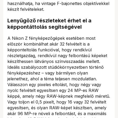
használhatja, ha vintage F-bajonettes objektívekkel
készít felvételeket.
Lenyűgöző részleteket érhet el a
képpontáttolás segítségével
A Nikon Z fényképezőgépek esetében most
először kombinálhat akár 32 felvételt is a
képponteltolás funkcióval, hogy rendkívül
részletgazdag, rendkívül nagy felbontású képeket
készíthessen látványos színvisszaadás mellett.
Ideális szabályozott stúdiókörnyezetben történő
fényképezéshez – vagy bármilyen olyan
jelenethez, ahol a téma teljesen mozdulatlan.
Válasszon egy pixeles eltolást, hogy négy vagy
nyolc felvételt egyesítsen egy 24 MP-es RAW
képpé, amely négy RAW-képnek megfelelő méretű.
Vagy toljon el 0,5 pixelt, hogy 16 vagy 32 felvételt
egyesítsen, és olyan RAW-képet készítsen, amely
akár 96 MP-re növeli a felbontást, és a maximális