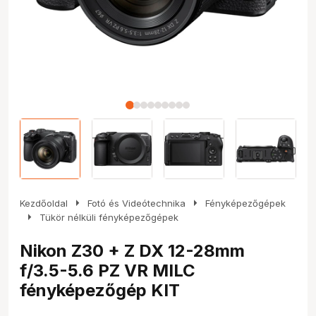
arrow_right
arrow_right
Kezdőoldal
Fotó és Videótechnika
Fényképezőgépek
arrow_right
Tükör nélküli fényképezőgépek
Nikon Z30 + Z DX 12-28mm
f/3.5-5.6 PZ VR MILC
fényképezőgép KIT