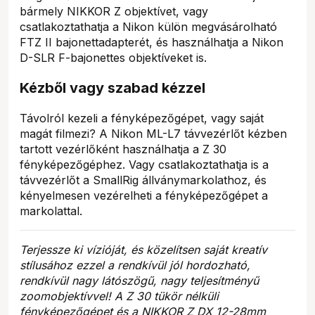
bármely NIKKOR Z objektívet, vagy
csatlakoztathatja a Nikon külön megvásárolható
FTZ II bajonettadapterét, és használhatja a Nikon
D-SLR F-bajonettes objektíveket is.
Kézből vagy szabad kézzel
Távolról kezeli a fényképezőgépet, vagy saját
magát filmezi? A Nikon ML-L7 távvezérlőt kézben
tartott vezérlőként használhatja a Z 30
fényképezőgéphez. Vagy csatlakoztathatja is a
távvezérlőt a SmallRig állványmarkolathoz, és
kényelmesen vezérelheti a fényképezőgépet a
markolattal.
Terjessze ki vízióját, és közelítsen saját kreatív
stílusához ezzel a rendkívül jól hordozható,
rendkívül nagy látószögű, nagy teljesítményű
zoomobjektívvel! A Z 30 tükör nélküli
fényképezőgépet és a NIKKOR Z DX 12-28mm