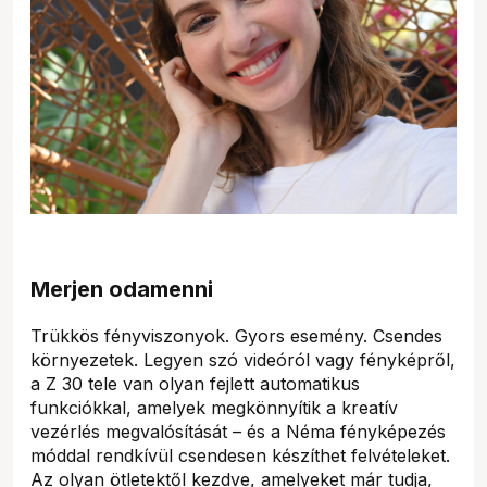
Merjen odamenni
Trükkös fényviszonyok. Gyors esemény. Csendes
környezetek. Legyen szó videóról vagy fényképről,
a Z 30 tele van olyan fejlett automatikus
funkciókkal, amelyek megkönnyítik a kreatív
vezérlés megvalósítását – és a Néma fényképezés
móddal rendkívül csendesen készíthet felvételeket.
Az olyan ötletektől kezdve, amelyeket már tudja,