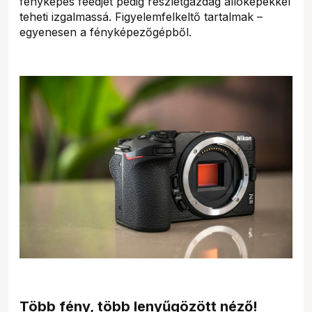
fényképes feedjét pedig részletgazdag állóképekkel
teheti izgalmassá. Figyelemfelkeltő tartalmak –
egyenesen a fényképezőgépből.
Több fény, több lenyűgözött néző!