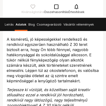
check_box_outline_blank
notifications
Kívánságlistára
Összehasonlítás
Értesítések
Leírás
Adatok
Blog
Csomagvarázsló
Vásárlói vélemények
A kisméretű, jó képességekkel rendelkező és
rendkívül egyszerűen használható Z 30 teret
biztosít arra, hogy Ön több fénnyel, nagyobb
hatékonysággal és sokoldalúsággal alkosson. E
tükör nélküli fényképezőgép olyan alkotók
számára készült, akik történeteket szeretnének
elmesélni. Lépjen túl az okostelefonon, és valósítsa
meg vlogolási ötleteit az új szintre emelt
képminőséggel a lenyűgöző tartalmakért.
Terjessze ki vízióját, és közelítsen saját kreatív
stílusához ezzel a rendkívül jól hordozható,
rendkívül nagy látószögű, nagy teljesítményű
zoomobjektívvel! A Z 30 tükör nélküli