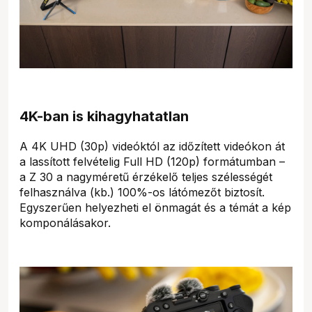
4K-ban is kihagyhatatlan
A 4K UHD (30p) videóktól az időzített videókon át
a lassított felvételig Full HD (120p) formátumban –
a Z 30 a nagyméretű érzékelő teljes szélességét
felhasználva (kb.) 100%-os látómezőt biztosít.
Egyszerűen helyezheti el önmagát és a témát a kép
komponálásakor.