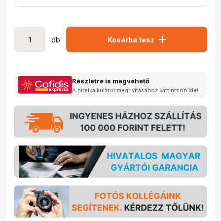
add
db
Kosárba tesz
Részletre is megvehető
A hitelkalkulátor megnyitásához kattintson ide!