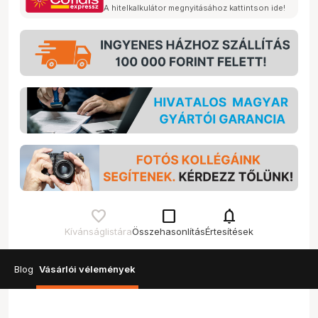
A hitelkalkulátor megnyitásához kattintson ide!
check_box_outline_blank
notifications
Kívánságlistára
Összehasonlítás
Értesítések
Blog
Vásárlói vélemények