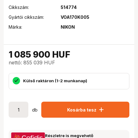
Cikkszám:
514774
Gyártói cikkszám:
VOA170K005
Márka:
NIKON
1 085 900
HUF
nettó: 855 039 HUF
Külső raktáron (1-2 munkanap)
add
db
Kosárba tesz
Részletre is megvehető