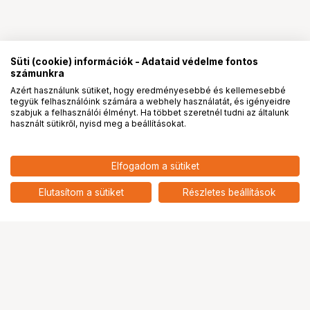
Süti (cookie) információk - Adataid védelme fontos
számunkra
Azért használunk sütiket, hogy eredményesebbé és kellemesebbé
tegyük felhasználóink számára a webhely használatát, és igényeidre
PRO
partnerségek
szabjuk a felhasználói élményt. Ha többet szeretnél tudni az általunk
használt sütikről, nyisd meg a beállításokat.
1 085 900
HUF
Elfogadom a sütiket
nettó: 855 039 HUF
Nikon Z5 II MILC fényképezőgép
váz + Z 24-120mm f/4 S kit
add
Elutasítom a sütiket
Részletes beállítások
Ugrás az oldal tetejére
Segítség a vásárláshoz