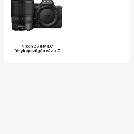
Nikon Z5 II MILC
fényképezőgép váz + Z
24-120mm f/4 S kit