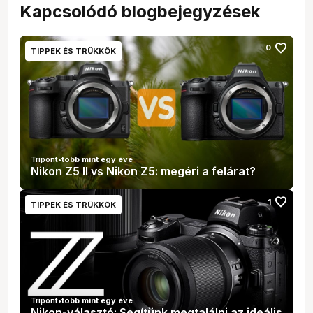
Kapcsolódó blogbejegyzések
favorite
0
TIPPEK ÉS TRÜKKÖK
Tripont
•
több mint egy éve
Nikon Z5 II vs Nikon Z5: megéri a felárat?
favorite
1
TIPPEK ÉS TRÜKKÖK
Tripont
•
több mint egy éve
Nikon-választó: Segítünk megtalálni az ideális