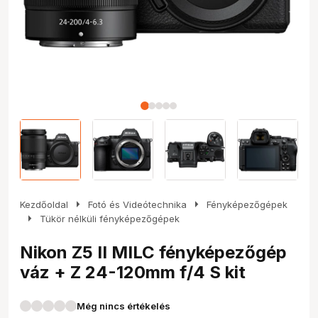
arrow_right
arrow_right
Kezdőoldal
Fotó és Videótechnika
Fényképezőgépek
arrow_right
Tükör nélküli fényképezőgépek
Nikon Z5 II MILC fényképezőgép
váz + Z 24-120mm f/4 S kit
Még nincs értékelés