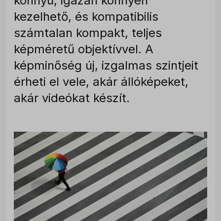
könnyű, igazán könnyen
kezelhető, és kompatibilis
számtalan kompakt, teljes
képméretű objektívvel. A
képminőség új, izgalmas szintjeit
érheti el vele, akár állóképeket,
akár videókat készít.