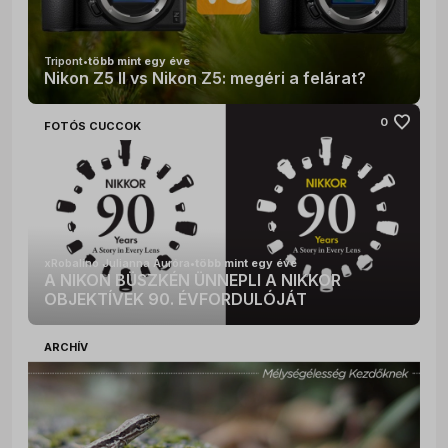
Tripont
•
több mint egy éve
Nikon Z5 II vs Nikon Z5: megéri a felárat?
favorite
0
FOTÓS CUCCOK
xRobalino Julianna Auróra
•
több mint egy éve
A NIKON BÜSZKÉN ÜNNEPLI A NIKKOR
OBJEKTÍVEK 90. ÉVFORDULÓJÁT
favorite
0
ARCHÍV