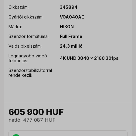
Cikkszám:
345894
Gyártói cikkszám:
VOA040AE
Márka:
NIKON
Szenzor formátuma:
Full Frame
Valós pixelszám:
24,3 millió
Legnagyobb videó
4K UHD 3840 x 2160 30fps
felbontás:
Szenzorstabilizátorral
rendelkezik
605 900
HUF
nettó: 477 087 HUF