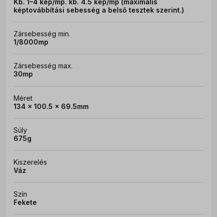
Kb. 1–4 kép/mp. kb. 4.5 kép/mp (maximális
képtovábbítási sebesség a belső tesztek szerint.)
Zársebesség min.
1/8000mp
Zársebesség max.
30mp
Méret
134 x 100.5 x 69.5mm
Súly
675g
Kiszerelés
Váz
Szín
Fekete