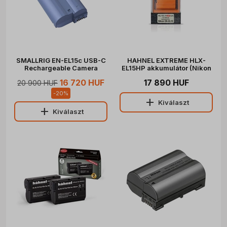
SMALLRIG EN-EL15c USB-C
HAHNEL EXTREME HLX-
Rechargeable Camera
EL15HP akkumulátor (Nikon
Battery 4332
EN-EL15 2000mAh)
16 720 HUF
17 890 HUF
20 900 HUF
-
20
%
add
Kiválaszt
add
Kiválaszt