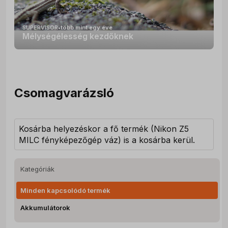
SUPERVISOR
•
több mint egy éve
Mélységélesség kezdőknek
Csomagvarázsló
Kosárba helyezéskor a fő termék (
Nikon Z5
MILC fényképezőgép váz
) is a kosárba kerül.
Kategóriák
Minden kapcsolódó termék
Akkumulátorok