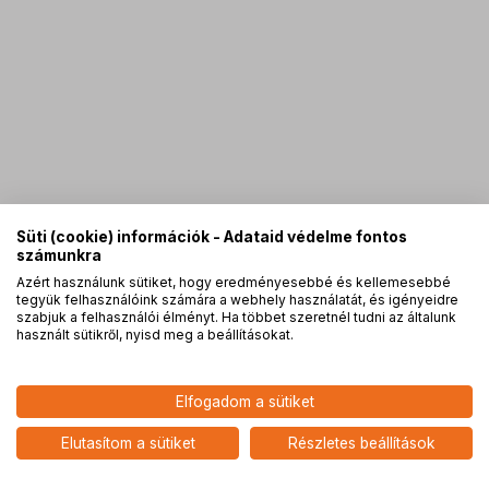
Süti (cookie) információk - Adataid védelme fontos
számunkra
Azért használunk sütiket, hogy eredményesebbé és kellemesebbé
tegyük felhasználóink számára a webhely használatát, és igényeidre
PRO
partnerségek
szabjuk a felhasználói élményt. Ha többet szeretnél tudni az általunk
használt sütikről, nyisd meg a beállításokat.
605 900
HUF
Elfogadom a sütiket
nettó: 477 087 HUF
Nikon Z5 MILC fényképezőgép
váz
add
Elutasítom a sütiket
Részletes beállítások