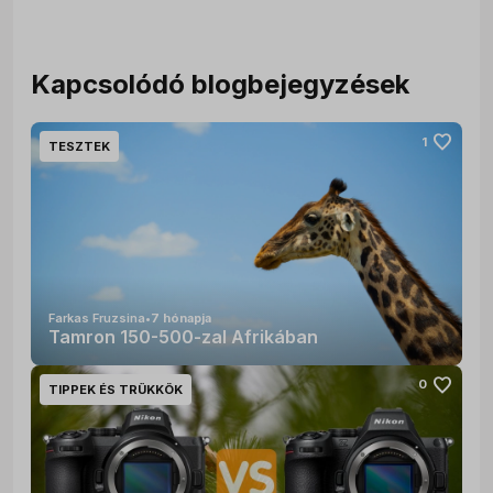
Kapcsolódó blogbejegyzések
favorite
1
TESZTEK
Farkas Fruzsina
•
7 hónapja
Tamron 150-500-zal Afrikában
favorite
0
TIPPEK ÉS TRÜKKÖK