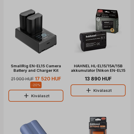
SmallRig EN-EL15 Camera
HAHNEL HL-EL15/15A/15B
Battery and Charger Kit
akkumulátor (Nikon EN-EL15
3820
1650 mAh)
17 520 HUF
13 890 HUF
21 900 HUF
-
20
%
add
Kiválaszt
add
Kiválaszt