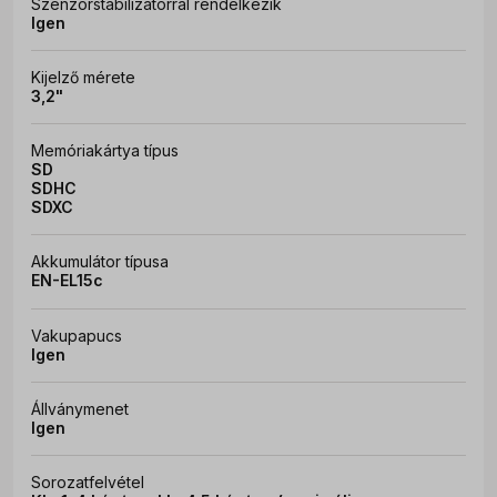
Szenzorstabilizátorral rendelkezik
Igen
Kijelző mérete
3,2"
Memóriakártya típus
SD
SDHC
SDXC
Akkumulátor típusa
EN-EL15c
Vakupapucs
Igen
Állványmenet
Igen
Sorozatfelvétel