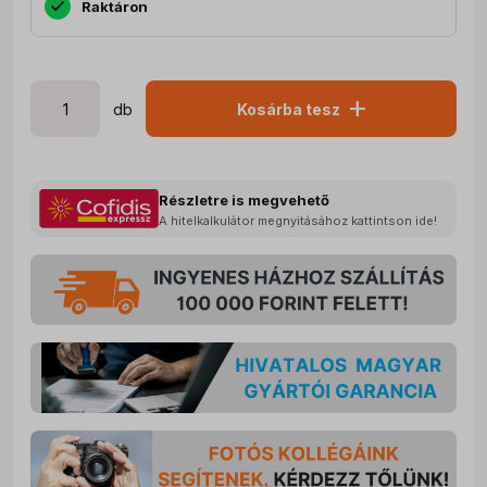
Raktáron
add
db
Kosárba tesz
Részletre is megvehető
A hitelkalkulátor megnyitásához kattintson ide!