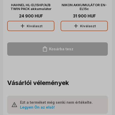
HAHNEL HL-EL15HP/A/B
NIKON AKKUMULÁTOR EN-
TWIN PACK akkumulátor
EL15c
szett (Nikon EN-EL15 1650
24 900 HUF
31 900 HUF
mAh)
add
add
Kiválaszt
Kiválaszt
shopping_bag
Kosárba tesz
Vásárlói vélemények
Ezt a terméket még senki nem értékelte.
Legyen Ön az első!