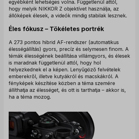
egyébként lehetséges volna. Függetlenül attól,
hogy melyik NIKKOR Z objektívet használja, az
állóképek élesek, a videók mindig stabilak lesznek.
Éles fókusz – Tökéletes portrék
A 273 pontos hibrid AF-rendszer (automatikus
élességállítás) gyors, precíz és selymesen finom. A
témák élességének beállítása villámgyors, és élesek
is maradnak függetlenül attól, hogy hol
helyezkednek el a képen. Lenyűgöző felvételek
emberekről, illetve kutyákról és macskákról. A
fényképek készítése közben a téma szemére
állíthatja az élességet, és ott is tarthatja – akkor is,
ha a téma mozog.