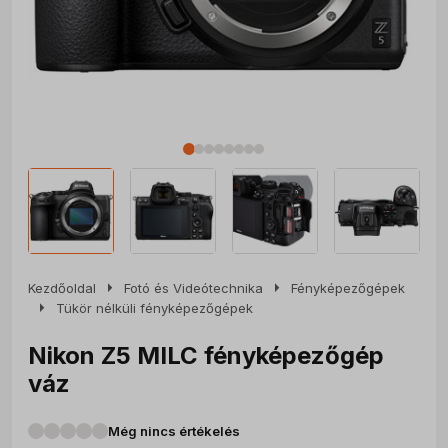
arrow_right
arrow_right
Kezdőoldal
Fotó és Videótechnika
Fényképezőgépek
arrow_right
Tükör nélküli fényképezőgépek
Nikon Z5 MILC fényképezőgép
váz
Még nincs értékelés