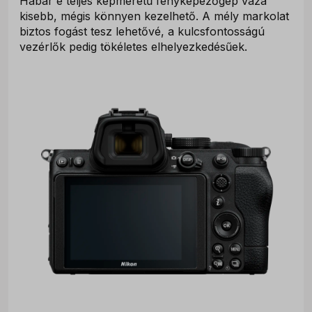
Habár e teljes képméretű fényképezőgép váza
kisebb, mégis könnyen kezelhető. A mély markolat
biztos fogást tesz lehetővé, a kulcsfontosságú
vezérlők pedig tökéletes elhelyezkedésűek.