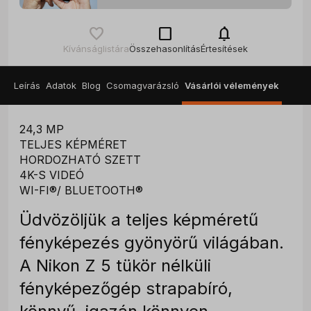
check_box_outline_blank
notifications
Kívánságlistára
Összehasonlítás
Értesítések
Leírás
Adatok
Blog
Csomagvarázsló
Vásárlói vélemények
24,3 MP
TELJES KÉPMÉRET
HORDOZHATÓ SZETT
4K-S VIDEÓ
WI-FI®/ BLUETOOTH®
Üdvözöljük a teljes képméretű
fényképezés gyönyörű világában.
A Nikon Z 5 tükör nélküli
fényképezőgép strapabíró,