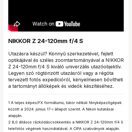
NIKKOR Z 24-120mm f/4 S
Utazásra készül? Könnyű szerkezetével, fejlett
optikájával és széles zoomtartományával a NIKKOR
Z 24-120mm f/4 S kiváló univerzális utazóobjektív.
Legyen szó rögtönzött utazásról vagy a régóta
tervezett fotós expedícióról, kényelmesen bővítheti
a tartományt állóképek és videók készítéséhez.
1 A teljes képes/FX formátumú, tükör nélküli fényképezőgépek
között a 2024. június 17-i állapot szerint. A Nikon kutatásai
alapján.
2 8,0 állásos rázkódáscsökkentés a NIKKOR Z 24-120mm f/4 S
telefotós végének használatával. A CIPA szabványok alapján.