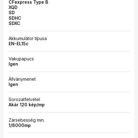
CFexpress Type B
XQD
SD
SDHC
SDXC
Akkumulátor típusa
EN-EL15c
Vakupapucs
Igen
Állványmenet
Igen
Sorozatfelvétel
Akár 120 kép/mp
Zársebesség min.
1/8000mp