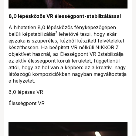
8,0 lépésközös VR élességpont-stabilizálással
A hihetetlen 8,0 lépésközös fényképezőgépen
2
belüli képstabilizálás
lehetővé teszi, hogy akár
éjszaka is szuperéles, kézből készített felvételeket
készíthessen. Ha beépített VR nélküli NIKKOR Z
objektívet használ, az Élességpont VR 3stabilizálja
az aktív élességpont körüli területet, függetlenül
attól, hogy az hol van a képben: ez a kreatív, nagy
látószögű kompozíciókban nagyban megváltoztatja
a helyzetet.
8,0 lépéses VR
Élességpont VR