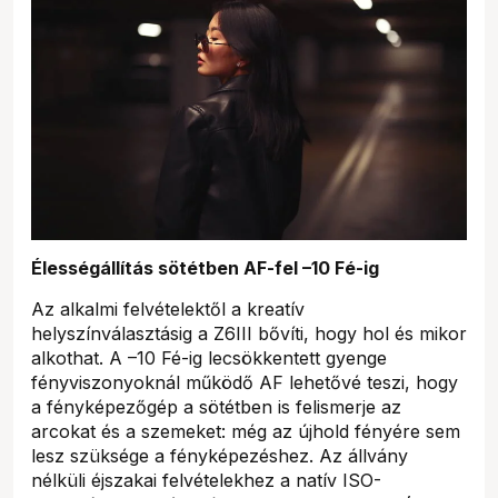
Élességállítás sötétben AF-fel –10 Fé-ig
Az alkalmi felvételektől a kreatív
helyszínválasztásig a Z6III bővíti, hogy hol és mikor
alkothat. A –10 Fé-ig lecsökkentett gyenge
fényviszonyoknál működő AF lehetővé teszi, hogy
a fényképezőgép a sötétben is felismerje az
arcokat és a szemeket: még az újhold fényére sem
lesz szüksége a fényképezéshez. Az állvány
nélküli éjszakai felvételekhez a natív ISO-