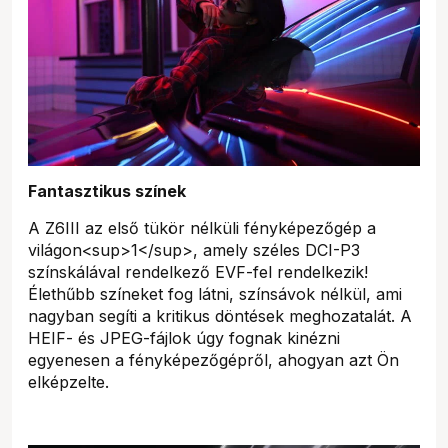
Fantasztikus színek
A Z6III az első tükör nélküli fényképezőgép a
világon<sup>1</sup>, amely széles DCI-P3
színskálával rendelkező EVF-fel rendelkezik!
Élethűbb színeket fog látni, színsávok nélkül, ami
nagyban segíti a kritikus döntések meghozatalát. A
HEIF- és JPEG-fájlok úgy fognak kinézni
egyenesen a fényképezőgépről, ahogyan azt Ön
elképzelte.