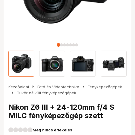
arrow_right
arrow_right
Kezdőoldal
Fotó és Videótechnika
Fényképezőgépek
arrow_right
Tükör nélküli fényképezőgépek
Nikon Z6 III + 24-120mm f/4 S
MILC fényképezőgép szett
Még nincs értékelés