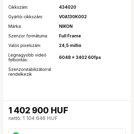
Cikkszám:
434020
Gyártói cikkszám:
VOA130K002
Márka:
NIKON
Szenzor formátuma:
Full Frame
Valós pixelszám:
24,5 millió
Legnagyobb videó
6048 x 3402 60fps
felbontás:
Szenzorstabilizátorral
rendelkezik
1 402 900
HUF
nettó: 1 104 646 HUF