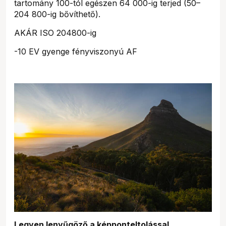
tartomány 100-tól egészen 64 000-ig terjed (50–
204 800-ig bővíthető).
AKÁR ISO 204800-ig
-10 EV gyenge fényviszonyú AF
Legyen lenyűgöző a képponteltolással