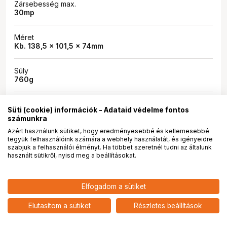
Zársebesség max.
30mp
Méret
Kb. 138,5 x 101,5 x 74mm
Súly
760g
Kiszerelés
Süti (cookie) információk - Adataid védelme fontos
1 objektíves szett
számunkra
Azért használunk sütiket, hogy eredményesebbé és kellemesebbé
Szín
tegyük felhasználóink számára a webhely használatát, és igényeidre
fekete
szabjuk a felhasználói élményt. Ha többet szeretnél tudni az általunk
használt sütikről, nyisd meg a beállításokat.
1 402 900
HUF
Elfogadom a sütiket
nettó: 1 104 646 HUF
Nikon Z6 III + 24-120mm f/4 S
Kapcsolódó blogbejegyzések
MILC fényképezőgép szett
add
Elutasítom a sütiket
Részletes beállítások