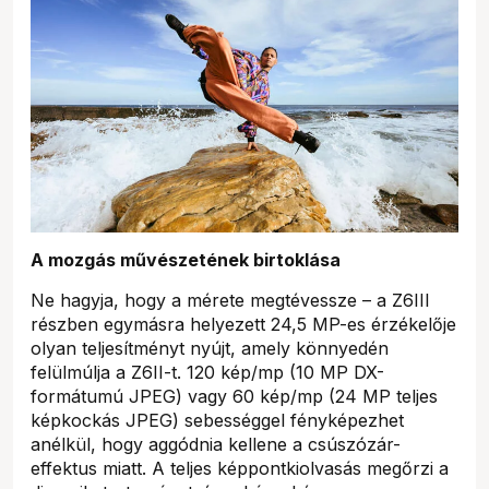
A mozgás művészetének birtoklása
Ne hagyja, hogy a mérete megtévessze – a Z6III
részben egymásra helyezett 24,5 MP-es érzékelője
olyan teljesítményt nyújt, amely könnyedén
felülmúlja a Z6II-t. 120 kép/mp (10 MP DX-
formátumú JPEG) vagy 60 kép/mp (24 MP teljes
képkockás JPEG) sebességgel fényképezhet
anélkül, hogy aggódnia kellene a csúszózár-
effektus miatt. A teljes képpontkiolvasás megőrzi a