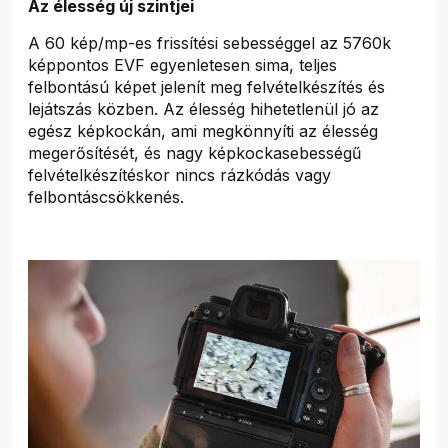
Az élesség új szintjei
A 60 kép/mp-es frissítési sebességgel az 5760k
képpontos EVF egyenletesen sima, teljes
felbontású képet jelenít meg felvételkészítés és
lejátszás közben. Az élesség hihetetlenül jó az
egész képkockán, ami megkönnyíti az élesség
megerősítését, és nagy képkockasebességű
felvételkészítéskor nincs rázkódás vagy
felbontáscsökkenés.