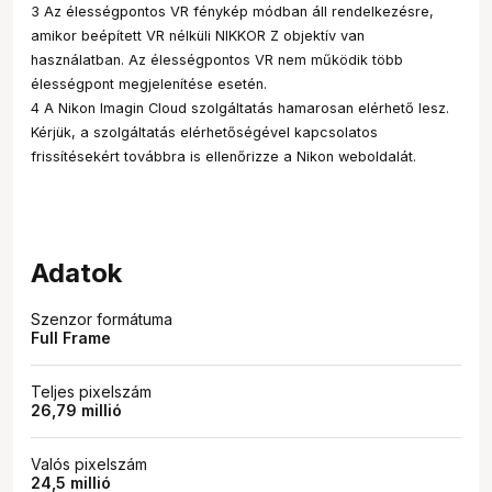
3 Az élességpontos VR fénykép módban áll rendelkezésre,
amikor beépített VR nélküli NIKKOR Z objektív van
használatban. Az élességpontos VR nem működik több
élességpont megjelenítése esetén.
4 A Nikon Imagin Cloud szolgáltatás hamarosan elérhető lesz.
Kérjük, a szolgáltatás elérhetőségével kapcsolatos
frissítésekért továbbra is ellenőrizze a Nikon weboldalát.
Adatok
Szenzor formátuma
Full Frame
Teljes pixelszám
26,79 millió
Valós pixelszám
24,5 millió