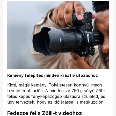
Kemény felépítés minden kreatív utazáshoz
Kicsi, mégis kemény. Tökéletesen könnyű, mégis
hihetetlenül tartós. A mindössze 750 g súlyú Z6III
teljes képes fényképezőgép utazásra született, és
úgy tervezték, hogy az időjárással is megküzdjön.
Fedezze fel a Z6III-t videóhoz