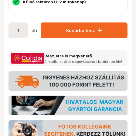
Külső raktáron (1-2 munkanap)
add
db
Kosárba tesz
Részletre is megvehető
A hitelkalkulátor megnyitásához kattintson ide!