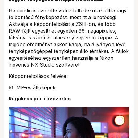
Ha mindig is szerette volna felfedezni az ultranagy
felbontású fényképezést, most itt a lehetőség!
Aktiválja a képponteltolást a Z6III-on, és több
RAW-fájlt egyesíthet egyetlen 96 megapixeles,
látványos színű és alacsony zajszintű képpé. A
legjobb eredményt akkor kapja, ha állványon lévő
fényképezőgéppel fényképez álló témákat. A fájlok
egyesítéséhez egyszerűen használja a Nikon
ingyenes NX Studio szoftverét.
Képponteltolásos felvétel
96 MP-es állóképek
Rugalmas portrévezérlés