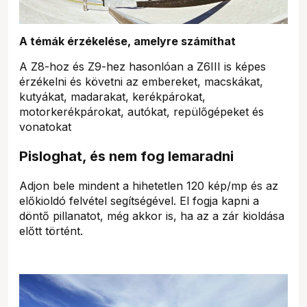
A témák érzékelése, amelyre számíthat
A Z8-hoz és Z9-hez hasonlóan a Z6III is képes
érzékelni és követni az embereket, macskákat,
kutyákat, madarakat, kerékpárokat,
motorkerékpárokat, autókat, repülőgépeket és
vonatokat
Pisloghat, és nem fog lemaradni
Adjon bele mindent a hihetetlen 120 kép/mp és az
előkioldó felvétel segítségével. El fogja kapni a
döntő pillanatot, még akkor is, ha az a zár kioldása
előtt történt.