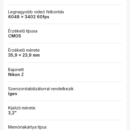
Legnagyobb videó felbontás
6048 x 3402 60fps
Érzékelő típusa
CMOS
Érzékelő mérete
35,9 x 23,9 mm
Bajonett
Nikon Z
Szenzorstabilizátorral rendelkezik
Igen
Kijelző mérete
3,2"
Memóriakártya típus