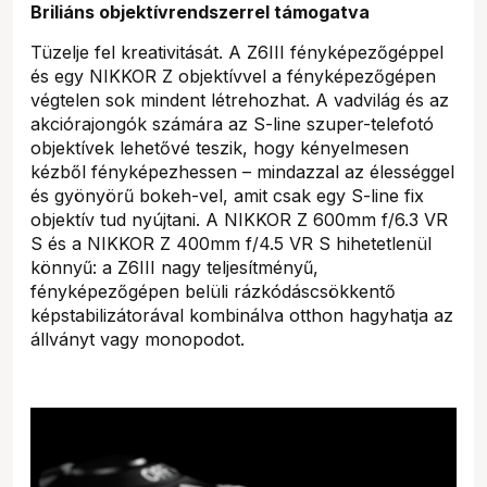
Briliáns objektívrendszerrel támogatva
Tüzelje fel kreativitását. A Z6III fényképezőgéppel
és egy NIKKOR Z objektívvel a fényképezőgépen
végtelen sok mindent létrehozhat. A vadvilág és az
akciórajongók számára az S-line szuper-telefotó
objektívek lehetővé teszik, hogy kényelmesen
kézből fényképezhessen – mindazzal az élességgel
és gyönyörű bokeh-vel, amit csak egy S-line fix
objektív tud nyújtani. A NIKKOR Z 600mm f/6.3 VR
S és a NIKKOR Z 400mm f/4.5 VR S hihetetlenül
könnyű: a Z6III nagy teljesítményű,
fényképezőgépen belüli rázkódáscsökkentő
képstabilizátorával kombinálva otthon hagyhatja az
állványt vagy monopodot.