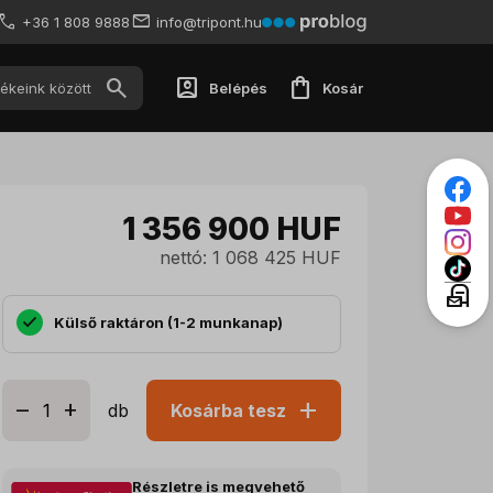
+36 1 808 9888
info@tripont.hu
account_box
shopping_bag
Belépés
Kosár
1 356 900
HUF
nettó: 1 068 425 HUF
local_post_office
Külső raktáron (1-2 munkanap)
add
db
Kosárba tesz
Részletre is megvehető