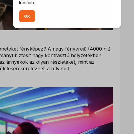
később.
OK
eneteket fényképez? A nagy fényerejű (4000 nit)
ományt biztosít nagy kontrasztú helyzetekben.
az árnyékok az olyan részleteket, mint az
letesen keretezheti a felvételt.