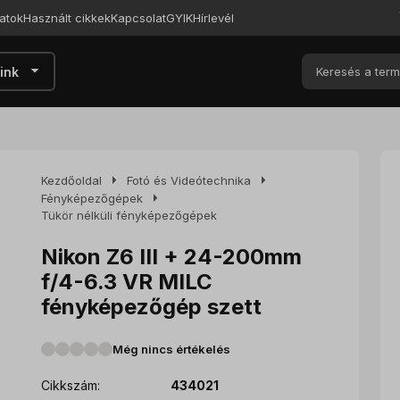
atok
Használt cikkek
Kapcsolat
GYIK
Hírlevél
arrow_drop_down
ink
arrow_right
arrow_right
Kezdőoldal
Fotó és Videótechnika
arrow_right
Fényképezőgépek
Tükör nélküli fényképezőgépek
Nikon Z6 III + 24-200mm
f/4-6.3 VR MILC
fényképezőgép szett
Még nincs értékelés
Cikkszám:
434021