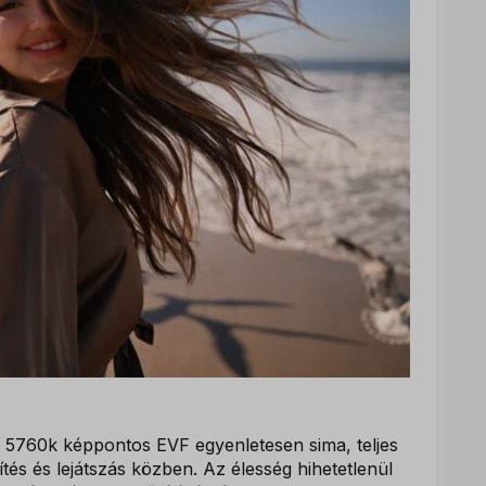
z 5760k képpontos EVF egyenletesen sima, teljes
ítés és lejátszás közben. Az élesség hihetetlenül