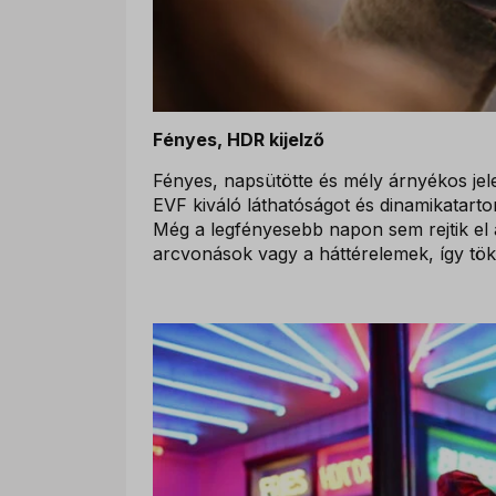
Fényes, HDR kijelző
Fényes, napsütötte és mély árnyékos jel
EVF kiváló láthatóságot és dinamikatart
Még a legfényesebb napon sem rejtik el 
arcvonások vagy a háttérelemek, így töké