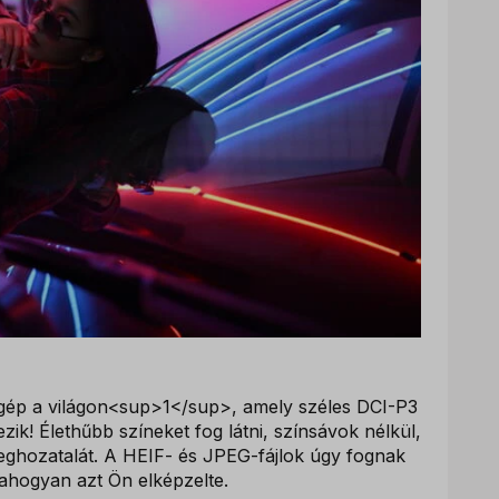
zőgép a világon<sup>1</sup>, amely széles DCI-P3
ik! Élethűbb színeket fog látni, színsávok nélkül,
meghozatalát. A HEIF- és JPEG-fájlok úgy fognak
ahogyan azt Ön elképzelte.