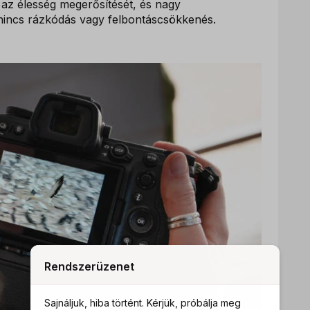
az élesség megerősítését, és nagy
nincs rázkódás vagy felbontáscsökkenés.
Rendszerüzenet
Sajnáljuk, hiba történt. Kérjük, próbálja meg