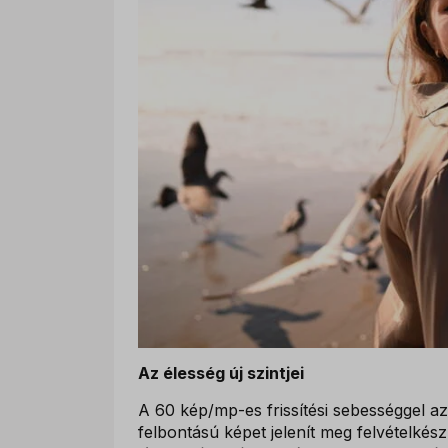
Az élesség új szintjei
A 60 kép/mp-es frissítési sebességgel a
felbontású képet jelenít meg felvételkész