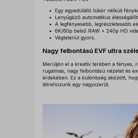
Egy egyedülálló tükör nélküli fény
Lenyűgöző automatikus élességállít
A legfényesebb, legrészletesebb el
6K/60p belső RAW + 240p HD vide
Végtelenül gyors.
Nagy felbontású EVF ultra széle
Merüljön el a kreatív terében a fényes, 
rugalmas, nagy felbontású nézetet és ext
érdekében. Ez a különbség aközött, hogy
létrehozunk egy nagyszerűt.