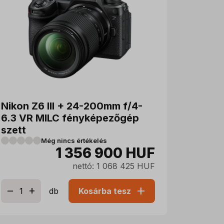
Nikon Z6 III + 24-200mm f/4-
6.3 VR MILC fényképezőgép
szett
Még nincs értékelés
1 356 900
HUF
nettó: 1 068 425 HUF
add
db
Kosárba tesz