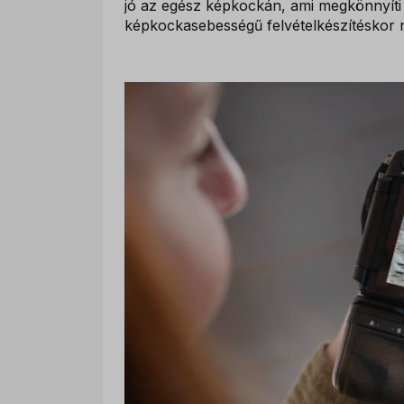
jó az egész képkockán, ami megkönnyíti 
képkockasebességű felvételkészítéskor 