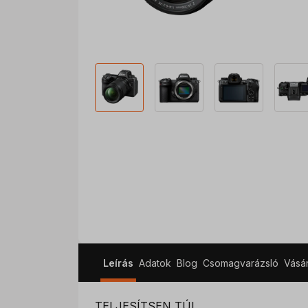
Leírás
Adatok
Blog
Csomagvarázsló
Vásá
TELJESÍTSEN TÚL