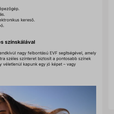
képezőgép.
ás.
ektronikus kereső.
ó.
s színskálával
rendkívül nagy felbontású EVF segítségével, amely
ra széles színteret biztosít a pontosabb színek
 véletlenül kapunk egy jó képet – vagy