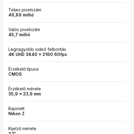
Teljes pixelszám
46,89 millió
Valós pixelszám
45,7 millió
Legnagyobb videó felbontás
4K UHD 3840 x 2160 60fps
Érzékelő típusa
CMOS
Érzékelő mérete
35,9 x 23,9 mm
Bajonett
Nikon Z
Kijelző mérete
3,1"