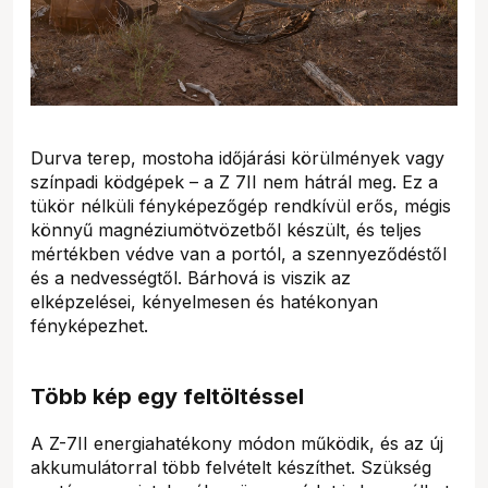
Durva terep, mostoha időjárási körülmények vagy
színpadi ködgépek – a Z 7II nem hátrál meg. Ez a
tükör nélküli fényképezőgép rendkívül erős, mégis
könnyű magnéziumötvözetből készült, és teljes
mértékben védve van a portól, a szennyeződéstől
és a nedvességtől. Bárhová is viszik az
elképzelései, kényelmesen és hatékonyan
fényképezhet.
Több kép egy feltöltéssel
A Z-7II energiahatékony módon működik, és az új
akkumulátorral több felvételt készíthet. Szükség