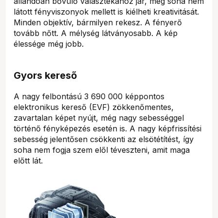
állandóan bővülő választékához jár, még soha nem
látott fényviszonyok mellett is kiélheti kreativitását.
Minden objektív, bármilyen rekesz. A fényerő
tovább nőtt. A mélység látványosabb. A kép
élessége még jobb.
Gyors kereső
A nagy felbontású 3 690 000 képpontos
elektronikus kereső (EVF) zökkenőmentes,
zavartalan képet nyújt, még nagy sebességgel
történő fényképezés esetén is. A nagy képfrissítési
sebesség jelentősen csökkenti az elsötétítést, így
soha nem fogja szem elől téveszteni, amit maga
előtt lát.