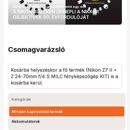
xRobalino Julianna Auróra
•
több mint egy éve
A NIKON BÜSZKÉN ÜNNEPLI A NIKKOR
OBJEKTÍVEK 90. ÉVFORDULÓJÁT
Csomagvarázsló
Kosárba helyezéskor a fő termék (
Nikon Z7 II +
Z 24-70mm f/4 S MILC fényképezőgép KIT
) is a
kosárba kerül.
Kategóriák
Minden kapcsolódó termék
Akkumulátorok