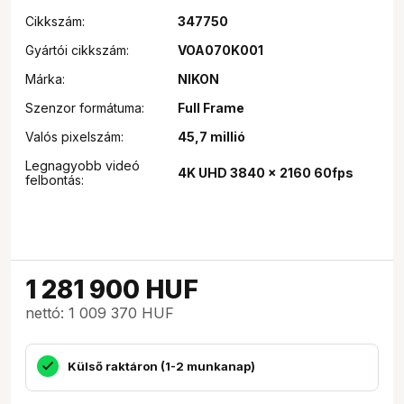
Cikkszám:
347750
Gyártói cikkszám:
VOA070K001
Márka:
NIKON
Szenzor formátuma:
Full Frame
Valós pixelszám:
45,7 millió
Legnagyobb videó
4K UHD 3840 x 2160 60fps
felbontás:
1 281 900
HUF
nettó: 1 009 370 HUF
Külső raktáron (1-2 munkanap)