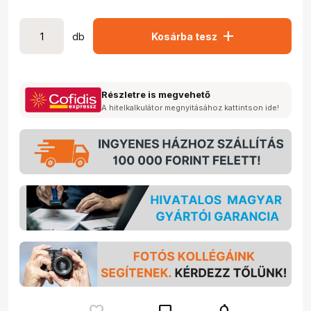
add
db
Kosárba tesz
Részletre is megvehető
A hitelkalkulátor megnyitásához kattintson ide!