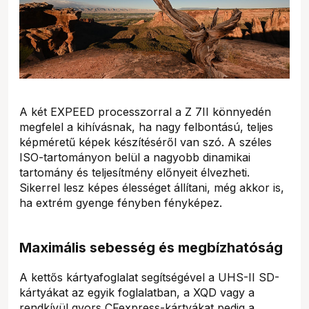
A két EXPEED processzorral a Z 7II könnyedén
megfelel a kihívásnak, ha nagy felbontású, teljes
képméretű képek készítéséről van szó. A széles
ISO-tartományon belül a nagyobb dinamikai
tartomány és teljesítmény előnyeit élvezheti.
Sikerrel lesz képes élességet állítani, még akkor is,
ha extrém gyenge fényben fényképez.
Maximális sebesség és megbízhatóság
A kettős kártyafoglalat segítségével a UHS-II SD-
kártyákat az egyik foglalatban, a XQD vagy a
rendkívül gyors CFexpress-kártyákat pedig a