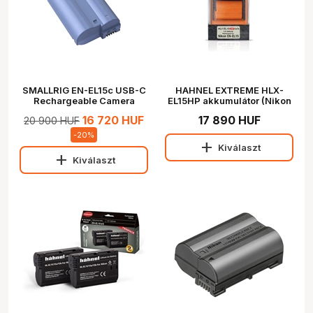
SMALLRIG EN-EL15c USB-C
HAHNEL EXTREME HLX-
Rechargeable Camera
EL15HP akkumulátor (Nikon
Battery 4332
EN-EL15 2000mAh)
16 720 HUF
17 890 HUF
20 900 HUF
-
20
%
add
Kiválaszt
add
Kiválaszt