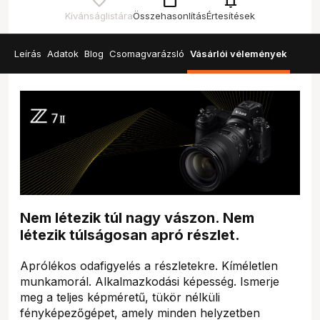
check_box_outline_blank
notifications
Kívánságlistára
Összehasonlítás
Értesítések
Leírás
Adatok
Blog
Csomagvarázsló
Vásárlói vélemények
Nem létezik túl nagy vászon. Nem
létezik túlságosan apró részlet.
Aprólékos odafigyelés a részletekre. Kíméletlen
munkamorál. Alkalmazkodási képesség. Ismerje
meg a teljes képméretű, tükör nélküli
fényképezőgépet, amely minden helyzetben