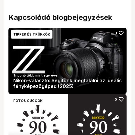
Kapcsolódó blogbejegyzések
favorite
1
TIPPEK ÉS TRÜKKÖK
Tripont
•
több mint egy éve
Nikon-választó: Segítünk megtalálni az ideális
fényképezőgéped (2025)
favorite
0
FOTÓS CUCCOK