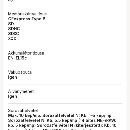
Memóriakártya típus
CFexpress Type B
SD
SDHC
SDXC
XQD
Akkumulátor típusa
EN-EL15c
Vakupapucs
Igen
Állványmenet
Igen
Sorozatfelvétel
Max. 10 kép/mp. Sorozatfelvétel N: Kb. 1–5 kép/mp.
Sorozatfelvétel N: Kb. 5.5 kép/mp (14 bites NEF/RAW:
kb. 5 kép/mp) Sorozatfelvétel N (kiterjesztett): Kb. 10