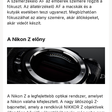
A szemérzékelő AF az emberek szemére rögzíti a
fókuszt. Az állatérzékelő AF a macskák és a
kutyák esetében teszi ugyanezt. Megbízhatóan
fókuszálhat az alany szemére, akár állóképeket,
akár videót készít.
A Nikon Z előny
A Nikon Z a legfejlettebb optikai rendszer, amelyet
a Nikon valaha kifejlesztett. A nagy látószögű Z-
bajonettel, amely a rendkívüli NIKKOR Z objektívek