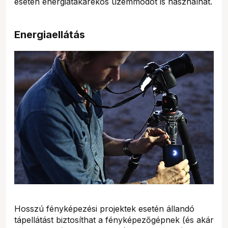
esetén energiatakarékos üzemmódot is használhat.
Energiaellátás
Hosszú fényképezési projektek esetén állandó
tápellátást biztosíthat a fényképezőgépnek (és akár