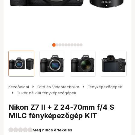
arrow_right
arrow_right
Kezdőoldal
Fotó és Videótechnika
Fényképezőgépek
arrow_right
Tükör nélküli fényképezőgépek
Nikon Z7 II + Z 24-70mm f/4 S
MILC fényképezőgép KIT
Még nincs értékelés