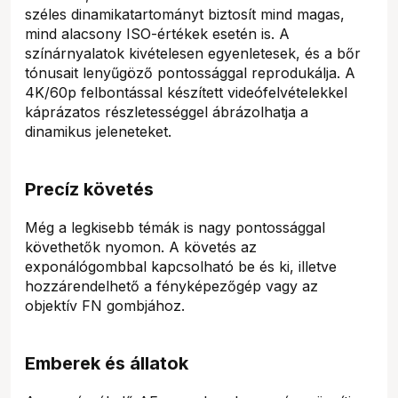
széles dinamikatartományt biztosít mind magas,
mind alacsony ISO-értékek esetén is. A
színárnyalatok kivételesen egyenletesek, és a bőr
tónusait lenyűgöző pontossággal reprodukálja. A
4K/60p felbontással készített videófelvételekkel
káprázatos részletességgel ábrázolhatja a
dinamikus jeleneteket.
Precíz követés
Még a legkisebb témák is nagy pontossággal
követhetők nyomon. A követés az
exponálógombbal kapcsolható be és ki, illetve
hozzárendelhető a fényképezőgép vagy az
objektív FN gombjához.
Emberek és állatok