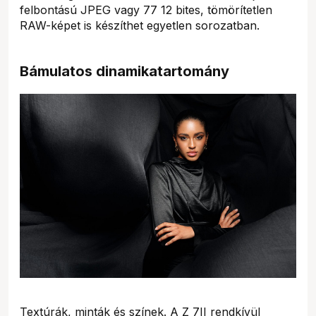
felbontású JPEG vagy 77 12 bites, tömörítetlen
RAW-képet is készíthet egyetlen sorozatban.
Bámulatos dinamikatartomány
Textúrák, minták és színek. A Z 7II rendkívül