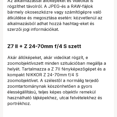
Az alkalmazással állóképeket és videókat is
rögzíthet távolról. A JPEG-és a RAW-fájlok
bármely okoseszközre vagy számítógépre való
átküldése és megosztása esetén: közvetlenül az
alkalmazásból adhat hozzá hashtag-eket és
szerzői jogi információkat.
Z7 II + Z 24-70mm f/4 S szett
Akár állóképeket, akár videókat rögzít, e
zoomobjektívszett minden szituációban megállja a
helyét. Tartalmazza a Z 7II fényképezőgépet és a
kompakt NIKKOR Z 24-70mm f/4 S
zoomobjektívet. A szélestől a normálig terjedő
zoomtartománynak köszönhetően a gyors
élességállítású, teljes képes objektív remekül
használható tájképekhez, utcai felvételekhez és
portrékhoz.