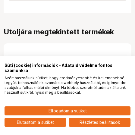
Utoljára megtekintett termékek
Süti (cookie) információk - Adataid védelme fontos
számunkra
Azért használunk sütiket, hogy eredményesebbé és kellemesebbé
tegyük felhasználóink számára a webhely használatát, és igényeidre
szabjuk a felhasználói élményt. Ha többet szeretnél tudni az általunk
használt sütikről, nyisd meg a beállításokat.
1 281 900
HUF
Nikon Z7 II + Z 24-70mm
Elfogadom a sütiket
nettó: 1 009 370 HUF
Nikon Z7 II + Z 24-70mm f/4 S
f/4 S MILC fényképezőgép
MILC fényképezőgép KIT
KIT
add
Elutasítom a sütiket
Részletes beállítások