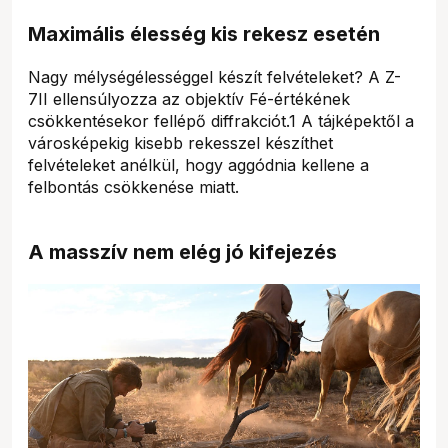
Maximális élesség kis rekesz esetén
Nagy mélységélességgel készít felvételeket? A Z-
7II ellensúlyozza az objektív Fé-értékének
csökkentésekor fellépő diffrakciót.1 A tájképektől a
városképekig kisebb rekesszel készíthet
felvételeket anélkül, hogy aggódnia kellene a
felbontás csökkenése miatt.
A masszív nem elég jó kifejezés