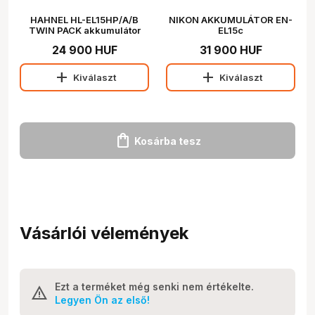
HAHNEL HL-EL15HP/A/B
NIKON AKKUMULÁTOR EN-
TWIN PACK akkumulátor
EL15c
szett (Nikon EN-EL15 1650
24 900 HUF
31 900 HUF
mAh)
add
add
Kiválaszt
Kiválaszt
shopping_bag
Kosárba tesz
Vásárlói vélemények
Ezt a terméket még senki nem értékelte.
Legyen Ön az első!