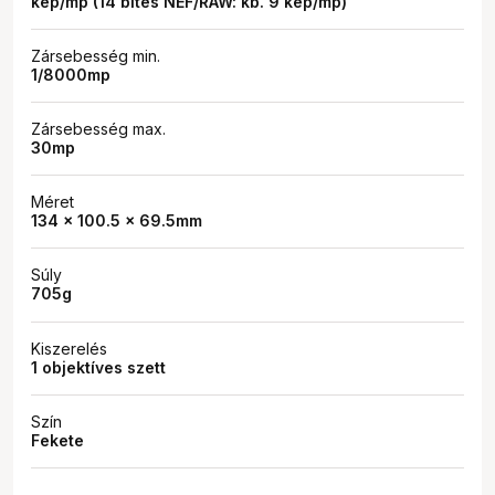
kép/mp (14 bites NEF/RAW: kb. 9 kép/mp)
Zársebesség min.
1/8000mp
Zársebesség max.
30mp
Méret
134 x 100.5 x 69.5mm
Súly
705g
Kiszerelés
1 objektíves szett
Szín
Fekete