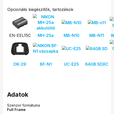
Opcionális kiegészítők, tartozékok
EN-EEL15C
MH-25a
MB-N10
MB-N11
W
DK-29
BF-N1
UC-E25
64GB SDXC
Adatok
Szenzor formátuma
Full Frame