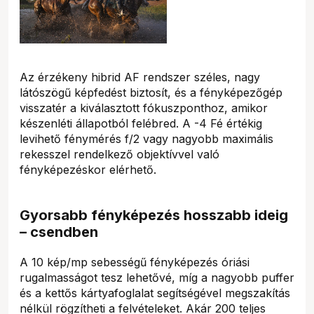
Az érzékeny hibrid AF rendszer széles, nagy
látószögű képfedést biztosít, és a fényképezőgép
visszatér a kiválasztott fókuszponthoz, amikor
készenléti állapotból felébred. A -4 Fé értékig
levihető fénymérés f/2 vagy nagyobb maximális
rekesszel rendelkező objektívvel való
fényképezéskor elérhető.
Gyorsabb fényképezés hosszabb ideig
– csendben
A 10 kép/mp sebességű fényképezés óriási
rugalmasságot tesz lehetővé, míg a nagyobb puffer
és a kettős kártyafoglalat segítségével megszakítás
nélkül rögzítheti a felvételeket. Akár 200 teljes