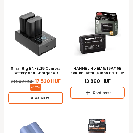
SmallRig EN-EL15 Camera
HAHNEL HL-EL15/15A/15B
Battery and Charger Kit
akkumulátor (Nikon EN-EL15
3820
1650 mAh)
17 520 HUF
13 890 HUF
21 900 HUF
-
20
%
add
Kiválaszt
add
Kiválaszt