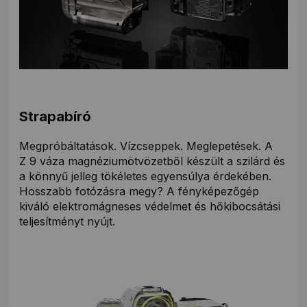
Strapabíró
Megpróbáltatások. Vízcseppek. Meglepetések. A
Z 9 váza magnéziumötvözetből készült a szilárd és
a könnyű jelleg tökéletes egyensúlya érdekében.
Hosszabb fotózásra megy? A fényképezőgép
kiváló elektromágneses védelmet és hőkibocsátási
teljesítményt nyújt.