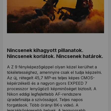
Nincsenek kihagyott pillanatok.
Nincsenek korlátok. Nincsenek határok.
A Z 9 fényképezőgéppel olyan közel kerülhet a
tökéletességhez, amennyire csak el tudja képzelni.
Az új, rétegelt 45,7 MP-es teljes képes CMOS-
képérzékelő és a nagyon gyors EXPEED 7
processzor lenyűgöző képminőséget biztosít. A
Nikon eddigi legfejlettebb AF-rendszere
újradefiniálja a szívósságot. Teljes napos
forgatások. Több órányi 8K-s videó. A
legszélsőségesebb helyek. A leggyorsabb