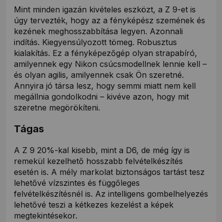
Mint minden igazán kivételes eszközt, a Z 9-et is
úgy tervezték, hogy az a fényképész szemének és
kezének meghosszabbítása legyen. Azonnali
indítás. Kiegyensúlyozott tömeg. Robusztus
kialakítás. Ez a fényképezőgép olyan strapabíró,
amilyennek egy Nikon csúcsmodellnek lennie kell –
és olyan agilis, amilyennek csak Ön szeretné.
Annyira jó társa lesz, hogy semmi miatt nem kell
megállnia gondolkodni – kivéve azon, hogy mit
szeretne megörökíteni.
Tágas
A Z 9 20%-kal kisebb, mint a D6, de még így is
remekül kezelhető hosszabb felvételkészítés
esetén is. A mély markolat biztonságos tartást tesz
lehetővé vízszintes és függőleges
felvételkészítésnél is. Az intelligens gombelhelyezés
lehetővé teszi a kétkezes kezelést a képek
megtekintésekor.