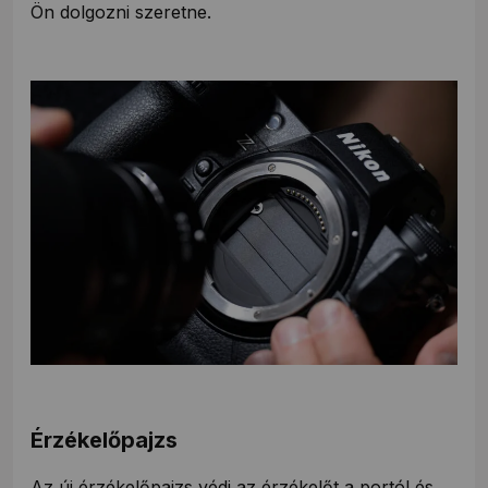
Ön dolgozni szeretne.
Érzékelőpajzs
Az új érzékelőpajzs védi az érzékelőt a portól és