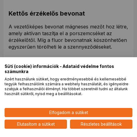
Kettős érzékelős bevonat
A vezetőképes bevonat mágneses mezőt hoz létre,
amely aktívan taszítja el a porszemcséket az
érzékelőtől. Míg a fluor bevonatnak köszönhetően
egyszerűen törölheti le a szennyeződéseket.
Süti (cookie) információk - Adataid védelme fontos
számunkra
Azért használunk sütiket, hogy eredményesebbé és kellemesebbé
tegyük felhasználóink számára a webhely használatát, és igényeidre
szabjuk a felhasználói élményt. Ha többet szeretnél tudni az általunk
használt sütikről, nyisd meg a beállításokat.
2 184 900
HUF
Elfogadom a sütiket
Nikon Z9 MILC fényképezőgép
nettó: 1 720 394 HUF
váz
add
Elutasítom a sütiket
Részletes beállítások
5