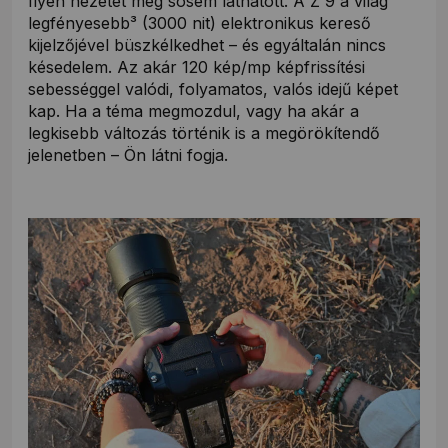
Ilyen nézetet még sosem láthatott. A Z 9 a világ
legfényesebb³ (3000 nit) elektronikus kereső
kijelzőjével büszkélkedhet – és egyáltalán nincs
késedelem. Az akár 120 kép/mp képfrissítési
sebességgel valódi, folyamatos, valós idejű képet
kap. Ha a téma megmozdul, vagy ha akár a
legkisebb változás történik is a megörökítendő
jelenetben – Ön látni fogja.