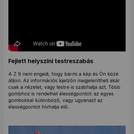
Fejlett helyszíni testreszabás
A Z 9 nem engedi, hogy bármi a kép és Ön közé
álljon. Az információs kijelzőn megjelenítheti akár
csak a nézetet, vagy testre is szabhatja azt. Több
gombhoz is rendelhet élességpontot: az egyes
gombokkal különböző, vagy ugyanazt az
élességpontot hívhatja elő.