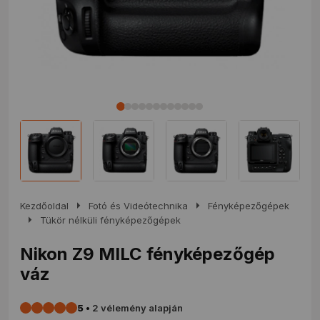
arrow_right
arrow_right
Kezdőoldal
Fotó és Videótechnika
Fényképezőgépek
arrow_right
Tükör nélküli fényképezőgépek
Nikon Z9 MILC fényképezőgép
váz
5
•
2 vélemény alapján