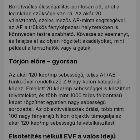
Borotvaéles élességállítás pontosan ott, ahol a
leginkább szüksége van rá. Az akár 20
választható, széles mezős AF-minta segítségével
az AF a trükkös fényképezési helyzetekben is
könnyedén testre szabható. Kövesse az eseményt,
és felejtse el az olyan rögzített akadályokat, mint
például a teniszhálók vagy a gátak.
Törjön előre – gyorsan
Az akár 120 kép/mp sebességű, teljes AF/AE
funkcióval rendelkező Z 9 egy külön kategóriát
képez. Emellett 20 kép/mp sebességgel is készíthet
felvételeket, és több mint 1000 teljes felbontású
képet rögzíthet egyetlen nagy sebességű
sorozattal. Az objektívválaszték óriási, több mint
100 nagy fényerejű Nikon objektív támogatja az
akár 120 kép/mp sebességű felvételkészítést.
Elsötétítés nélküli EVF a valós idejű