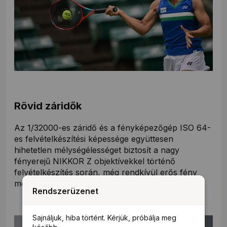
Rövid záridők
Az 1/32000-es záridő és a fényképezőgép ISO 64-
es felvételkészítési képessége együttesen
hihetetlen mélységélességet biztosít a nagy
fényerejű NIKKOR Z objektívekkel történő
felvételkészítés során, még rendkívül erős fény
mellett is.
Rendszerüzenet
Rendszerüzenet
Sajnáljuk, hiba történt. Kérjük, próbálja meg
Sajnáljuk, hiba történt. Kérjük, próbálja meg