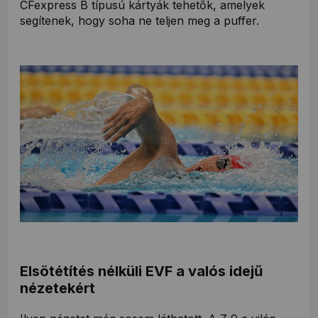
CFexpress B típusú kártyák tehetők, amelyek
segítenek, hogy soha ne teljen meg a puffer.
Elsötétítés nélküli EVF a valós idejű
nézetekért