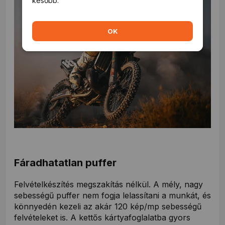
később.
később.
OK
OK
Fáradhatatlan puffer
Felvételkészítés megszakítás nélkül. A mély, nagy
sebességű puffer nem fogja lelassítani a munkát, és
könnyedén kezeli az akár 120 kép/mp sebességű
felvételeket is. A kettős kártyafoglalatba gyors