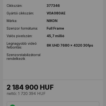
Cikkszám:
377346
Gyártói cikkszám:
VOA080AE
Márka:
NIKON
Szenzor formátuma:
Full Frame
Valós pixelszám:
45,7 millió
Legnagyobb videó
8K UHD 7680 x 4320 30fps
felbontás:
Szenzorstabilizátorral
rendelkezik
2 184 900
HUF
nettó: 1 720 394 HUF