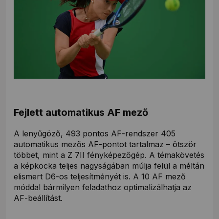
Fejlett automatikus AF mező
A lenyűgöző, 493 pontos AF-rendszer 405
automatikus mezős AF-pontot tartalmaz – ötször
többet, mint a Z 7II fényképezőgép. A témakövetés
a képkocka teljes nagyságában múlja felül a méltán
elismert D6-os teljesítményét is. A 10 AF mező
móddal bármilyen feladathoz optimalizálhatja az
AF-beállítást.