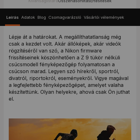
Kívánságlistára
Összehasonlítás
Értesítések
Leírás
Adatok
Blog
Csomagvarázsló
Vásárlói vélemények
Lépje át a határokat. A megállíthatatlanság még
csak a kezdet volt. Akár állóképek, akár videók
rögzítéséről van szó, a Nikon firmware
frissítéseinek köszönhetően a Z 9 tükör nélküli
csúcsmodell fényképezőgép folyamatosan a
csúcson marad. Legyen szó hírekről, sportról,
divatról, riportokról, eseményekről. Vigye magával
a legfejlettebb fényképezőgépet, amelyet valaha
készítettünk. Olyan helyekre, ahová csak Ön juthat
el.