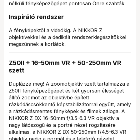
nélküli fényképezőgépet pontosan Önre szabták.
Inspiráló rendszer
A fényképektől a videókig. A NIKKOR Z
objektívekkel és a dedikált rendszerkiegészítőkkel
megszűnnek a korlátok.
Z50II + 16-50mm VR + 50-250mm VR
szett
Duplázza meg! A zoomobjektív szett tartalmazza a
Z50II fényképezőgépet és két gyorsan élességet
állító zoomot az objektívbe épített
rázkódáscsökkentő képstabilizátorral együtt, amely
a rázkódásmentes fényképek és filmek záloga. A
NIKKOR Z DX 16-50mm f/3.5-6.3 VR objektív a
nagy látószögű és a portré nézet rögzítésére
alkalmas, a NIKKOR Z DX 50-250mm f/4.5-6.3 VR
objektív pedig a normál és a telefotó nézetet