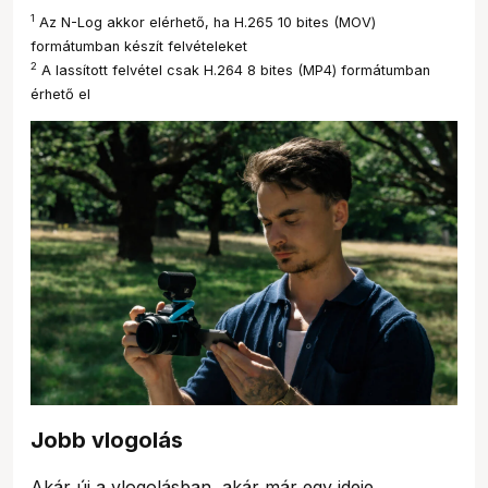
1
Az N-Log akkor elérhető, ha H.265 10 bites (MOV)
formátumban készít felvételeket
2
A lassított felvétel csak H.264 8 bites (MP4) formátumban
érhető el
Jobb vlogolás
Akár új a vlogolásban, akár már egy ideje