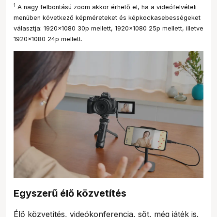
1
A nagy felbontású zoom akkor érhető el, ha a videófelvételi
menüben következő képméreteket és képkockasebességeket
választja: 1920x1080 30p mellett, 1920x1080 25p mellett, illetve
1920x1080 24p mellett.
Egyszerű élő közvetítés
Élő közvetítés, videókonferencia, sőt, még játék is.