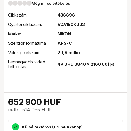
Még nincs értékelés
Cikkszám:
436696
Gyártói cikkszám:
VOA150K002
Márka:
NIKON
Szenzor formátuma:
APS-C
Valós pixelszám:
20,9 millió
Legnagyobb videó
4K UHD 3840 x 2160 60fps
felbontás:
652 900
HUF
nettó: 514 095 HUF
Külső raktáron (1-2 munkanap)