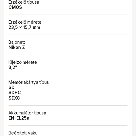
Érzékelő típusa
CMOS
Érzékelő mérete
23,5 x 15,7 mm
Bajonett
Nikon Z
Kijelző mérete
3,2"
Memóriakártya típus
SD
SDHC
SDXC
Akkumulátor típusa
EN-EL25a
Beépített vaku