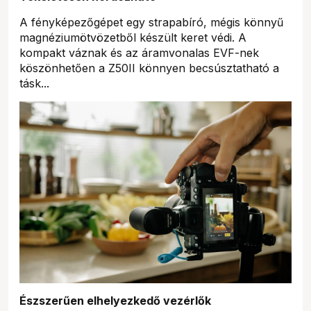
A fényképezőgépet egy strapabíró, mégis könnyű
magnéziumötvözetből készült keret védi. A
kompakt váznak és az áramvonalas EVF-nek
köszönhetően a Z50II könnyen becsúsztatható a
tásk...
Észszerűen elhelyezkedő vezérlők