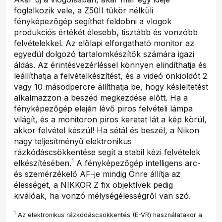
foglalkozik vele, a Z50II tükör nélküli
fényképezőgép segíthet feldobni a vlogok
produkciós értékét élesebb, tisztább és vonzóbb
felvételekkel. Az előlapi elforgatható monitor az
egyedül dolgozó tartalomkészítők számára igazi
áldás. Az érintésvezérléssel könnyen elindíthatja és
leállíthatja a felvételkészítést, és a videó önkioldót 2
vagy 10 másodpercre állíthatja be, hogy késleltetést
alkalmazzon a beszéd megkezdése előtt. Ha a
fényképezőgép elején lévő piros felvételi lámpa
világít, és a monitoron piros keretet lát a kép körül,
akkor felvétel készül! Ha sétál és beszél, a Nikon
nagy teljesítményű elektronikus
rázkódáscsökkentése segít a stabil kézi felvételek
1
elkészítésében.
A fényképezőgép intelligens arc-
és szemérzékelő AF-je mindig Önre állítja az
élességet, a NIKKOR Z fix objektívek pedig
kiválóak, ha vonzó mélységélességről van szó.
1
Az elektronikus rázkódáscsökkentés (E-VR) használatakor a