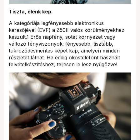
Tiszta, élénk kép.
A kategóriája legfényesebb elektronikus
keresőjével (EVF) a Z50II valós körülményekhez
készült.1 Erős napfény, sötét környezet vagy
változó fényviszonyok: fényesebb, tisztább,
tükröződésmentes képet kap, amelyen minden
részletet láthat. Ha eddig okostelefont használt
felvételkészítéshez, teljesen le lesz nyűgözve!