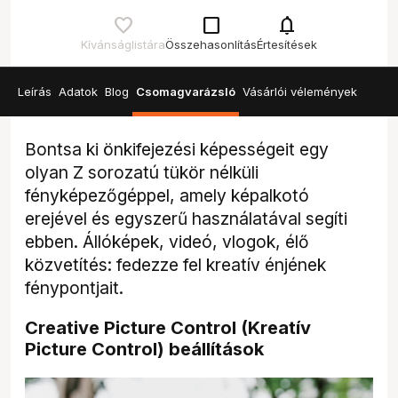
check_box_outline_blank
notifications
Kívánságlistára
Összehasonlítás
Értesítések
Leírás
Adatok
Blog
Csomagvarázsló
Vásárlói vélemények
Bontsa ki önkifejezési képességeit egy
olyan Z sorozatú tükör nélküli
fényképezőgéppel, amely képalkotó
erejével és egyszerű használatával segíti
ebben. Állóképek, videó, vlogok, élő
közvetítés: fedezze fel kreatív énjének
fénypontjait.
Creative Picture Control (Kreatív
Picture Control) beállítások