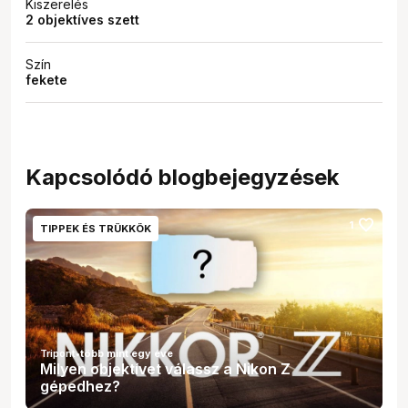
Kiszerelés
2 objektíves szett
Szín
fekete
Kapcsolódó blogbejegyzések
favorite
1
TIPPEK ÉS TRÜKKÖK
Tripont
•
több mint egy éve
Milyen objektívet válassz a Nikon Z
gépedhez?