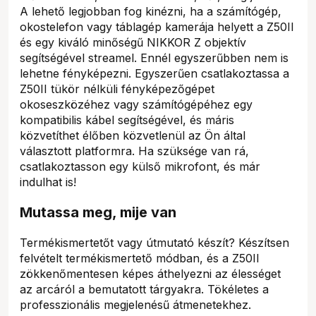
A lehető legjobban fog kinézni, ha a számítógép,
okostelefon vagy táblagép kamerája helyett a Z50II
és egy kiváló minőségű NIKKOR Z objektív
segítségével streamel. Ennél egyszerűbben nem is
lehetne fényképezni. Egyszerűen csatlakoztassa a
Z50II tükör nélküli fényképezőgépet
okoseszközéhez vagy számítógépéhez egy
kompatibilis kábel segítségével, és máris
közvetíthet élőben közvetlenül az Ön által
választott platformra. Ha szüksége van rá,
csatlakoztasson egy külső mikrofont, és már
indulhat is!
Mutassa meg, mije van
Termékismertetőt vagy útmutató készít? Készítsen
felvételt termékismertető módban, és a Z50II
zökkenőmentesen képes áthelyezni az élességet
az arcáról a bemutatott tárgyakra. Tökéletes a
professzionális megjelenésű átmenetekhez.