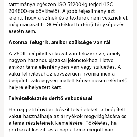
tartománya egészen ISO 51200-ig terjed (ISO
204800-ra bővíthető). A jobb teljesítmény azt
jelenti, hogy a színek és a textúrák nem vesznek el,
még magasabb ISO-értékkel történő fényképezés
esetén sem.
Azonnal felugrik, amikor szüksége van rá!
A Z50II beépített vakuval van felszerelve, amely
nagyon hasznos éjszakai jelenetekhez, illetve
amikor téma ellenfényben van vagy sziluettes. A
vaku felnyitásához egyszerűen nyomja meg a
beépített vakuegység mellett kényelmesen elérhető
helyre elhelyezett kart.
Felvételkésztés derítő vakuzással
Ha nappali fényben készít felvételeket, a beépített
vakut használhatja az árnyékok megvilágítására és
a téma részleteinek kiemelésére. Tökéletes, ha
portrékat készít, és a nap a téma mögött van.