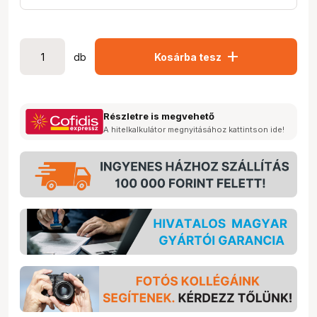
add
db
Kosárba tesz
Részletre is megvehető
A hitelkalkulátor megnyitásához kattintson ide!