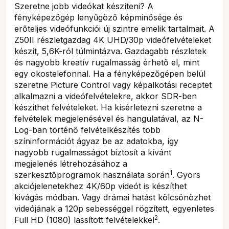
Szeretne jobb videókat készíteni? A
fényképezőgép lenyűgöző képminősége és
erőteljes videófunkciói új szintre emelik tartalmait. A
Z50II részletgazdag 4K UHD/30p videófelvételeket
készít, 5,6K-ról túlmintázva. Gazdagabb részletek
és nagyobb kreatív rugalmasság érhető el, mint
egy okostelefonnal. Ha a fényképezőgépen belül
szeretne Picture Control vagy képalkotási receptet
alkalmazni a videófelvételekre, akkor SDR-ben
készíthet felvételeket. Ha kísérletezni szeretne a
felvételek megjelenésével és hangulatával, az N-
Log-ban történő felvételkészítés több
színinformációt ágyaz be az adatokba, így
nagyobb rugalmasságot biztosít a kívánt
megjelenés létrehozásához a
1
szerkesztőprogramok használata során
. Gyors
akciójelenetekhez 4K/60p videót is készíthet
kivágás módban. Vagy drámai hatást kölcsönözhet
videójának a 120p sebességgel rögzített, egyenletes
2
Full HD (1080) lassított felvételekkel
.