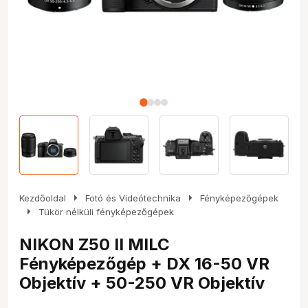
arrow_right
arrow_right
Kezdőoldal
Fotó és Videótechnika
Fényképezőgépek
arrow_right
Tükör nélküli fényképezőgépek
NIKON Z50 II MILC
Fényképezőgép + DX 16-50 VR
Objektív + 50-250 VR Objektív