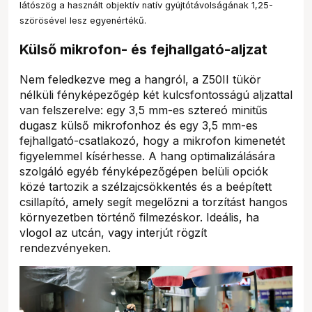
látószög a használt objektív natív gyújtótávolságának 1,25-
szörösével lesz egyenértékű.
Külső mikrofon- és fejhallgató-aljzat
Nem feledkezve meg a hangról, a Z50II tükör
nélküli fényképezőgép két kulcsfontosságú aljzattal
van felszerelve: egy 3,5 mm-es sztereó minitűs
dugasz külső mikrofonhoz és egy 3,5 mm-es
fejhallgató-csatlakozó, hogy a mikrofon kimenetét
figyelemmel kísérhesse. A hang optimalizálására
szolgáló egyéb fényképezőgépen belüli opciók
közé tartozik a szélzajcsökkentés és a beépített
csillapító, amely segít megelőzni a torzítást hangos
környezetben történő filmezéskor. Ideális, ha
vlogol az utcán, vagy interjút rögzít
rendezvényeken.