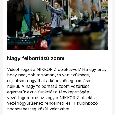
Nagy felbontású zoom
Videót rögzít a NIKKOR Z objektívvel? Ha úgy érzi,
hogy nagyobb tartományra van szüksége,
digitálisan nagyíthat a képminőség romlása
nélkül. A nagy felbontású zoom vezérlése
egyszerű: ezt a funkciót a fényképezőgép
vezérlőgombjaihoz vagy a NIKKOR Z objektív
vezérlőgyűrűjéhez rendelheti, és 11 különböző
1
zoomsebesség közül választhat.