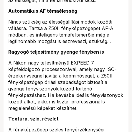
az élességet, ha a téma rendkívül kicsi...
Automatikus AF témaélesség
Nincs szükség az élességállítási módok közötti
váltásra. Tartsa a Z50II fényképezőgépet AF-A
módban, és intelligens témafelismerője még a
legfinomabb mozgást is észreveszi, szükség...
Ragyogó teljesítmény gyenge fényben is
A Nikon nagy teljesítményű EXPEED 7
képfeldolgozó processzorával, amely nagy ISO-
érzékenységnél javítja a képminőséget, a Z50II
fényképezőgép óriási szabadságot biztosít a
gyenge fényviszonyok között történő
fényképezéshez. Ha kevésbé ideális fényviszonyok
között alkot, akkor is tiszta, professzionális
megjelenésű képeket készíthet.
Textúra, szín, részlet
A fényképezőgép széles fényérzékenységi