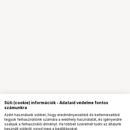
Süti (cookie) információk - Adataid védelme fontos
számunkra
Azért használunk sütiket, hogy eredményesebbé és kellemesebbé
tegyük felhasználóink számára a webhely használatát, és igényeidre
PRO
partnerségek
szabjuk a felhasználói élményt. Ha többet szeretnél tudni az általunk
használt sütikről, nyisd meg a beállításokat.