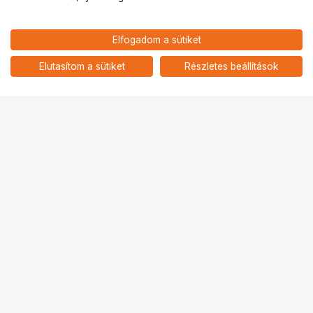
1 016 900
HUF
Elfogadom a sütiket
nettó: 800 709 HUF
Nikon Z5 II + Z 24-200MM F4-
6.3 kit
add
Elutasítom a sütiket
Részletes beállítások
Ugrás az oldal tetejére
Segítség a vásárláshoz
Fizetési lehetőségek
Szállítással kapcsolatos részletek
Reklamáció és termékvisszaküldés
Fogyasztói elállás
Adattörlő kódok
Cofidis Express áruhitel