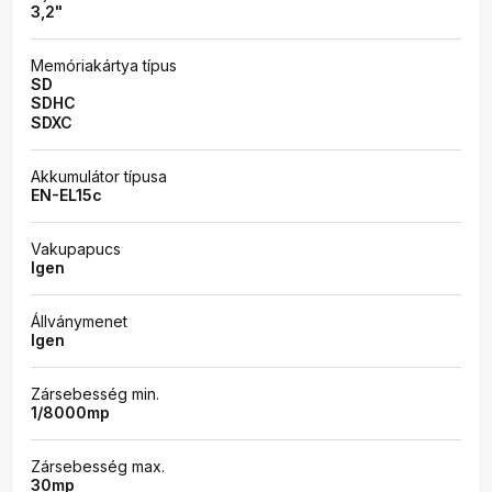
3,2"
Memóriakártya típus
SD
SDHC
SDXC
Akkumulátor típusa
EN-EL15c
Vakupapucs
Igen
Állványmenet
Igen
Zársebesség min.
1/8000mp
Zársebesség max.
30mp