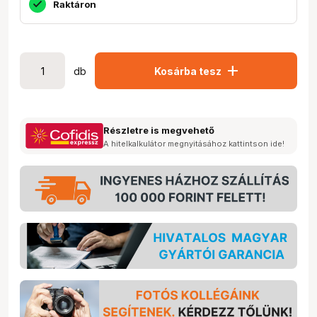
Raktáron
add
db
Kosárba tesz
Részletre is megvehető
A hitelkalkulátor megnyitásához kattintson ide!