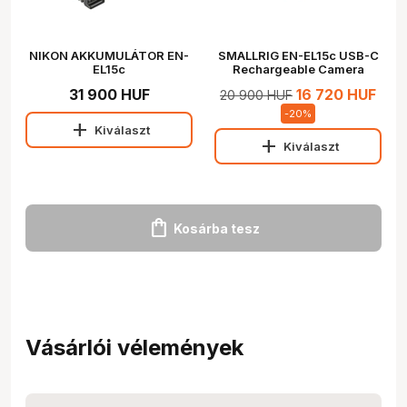
NIKON AKKUMULÁTOR EN-
SMALLRIG EN-EL15c USB-C
EL15c
Rechargeable Camera
Battery 4332
31 900 HUF
16 720 HUF
20 900 HUF
-
20
%
add
Kiválaszt
add
Kiválaszt
shopping_bag
Kosárba tesz
Vásárlói vélemények