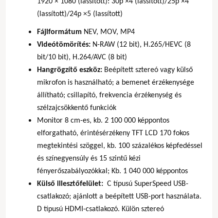
1920 × 1080 (lassított): 30p ×4 (lassított)/25p ×4
(lassított)/24p ×5 (lassított)
Fájlformátum
NEV, MOV, MP4
Videótömörítés:
N-RAW (12 bit), H.265/HEVC (8
bit/10 bit), H.264/AVC (8 bit)
Hangrögzítő eszköz:
Beépített sztereó vagy külső
mikrofon is használható; a bemenet érzékenysége
állítható; csillapító, frekvencia érzékenység és
szélzajcsökkentő funkciók
Monitor 8 cm-es, kb. 2 100 000 képpontos
elforgatható, érintésérzékeny TFT LCD 170 fokos
megtekintési szöggel, kb. 100 százalékos képfedéssel
és színegyensúly és 15 szintű kézi
fényerőszabályozókkal; Kb. 1 040 000 képpontos
Külső illesztőfelület:
C típusú SuperSpeed USB-
csatlakozó; ajánlott a beépített USB-port használata.
D típusú HDMI-csatlakozó. Külön sztereó