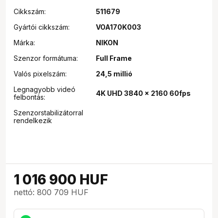
Cikkszám:
511679
Gyártói cikkszám:
VOA170K003
Márka:
NIKON
Szenzor formátuma:
Full Frame
Valós pixelszám:
24,5 millió
Legnagyobb videó
4K UHD 3840 x 2160 60fps
felbontás:
Szenzorstabilizátorral
rendelkezik
1 016 900
HUF
nettó: 800 709 HUF