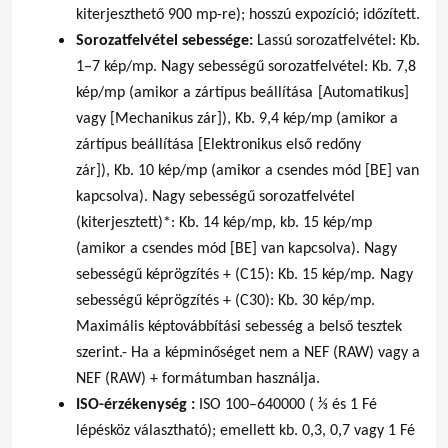
kiterjeszthető 900 mp-re); hosszú expozíció; időzített.
Sorozatfelvétel sebessége:
Lassú sorozatfelvétel: Kb.
1–7 kép/mp.
Nagy sebességű sorozatfelvétel: Kb. 7,8
kép/mp (amikor a zártípus beállítása
[Automatikus]
vagy [Mechanikus zár]), Kb. 9,4 kép/mp (amikor a
zártípus beállítása [Elektronikus első redőny
zár]),
Kb. 10 kép/mp (amikor a csendes mód [BE] van
kapcsolva).
Nagy sebességű sorozatfelvétel
(kiterjesztett)*: Kb. 14 kép/mp,
kb. 15 kép/mp
(amikor a csendes mód [BE] van kapcsolva). Nagy
sebességű képrögzítés + (C15): Kb. 15 kép/mp.
Nagy
sebességű képrögzítés + (C30): Kb. 30 kép/mp.
Maximális képtovábbítási sebesség a belső tesztek
szerint.- Ha a képminőséget nem a NEF (RAW) vagy a
NEF (RAW) + formátumban használja.
ISO-érzékenység :
ISO 100–640000 ( ¹⁄3 és 1 Fé
lépésköz választható); emellett kb. 0,3, 0,7 vagy 1 Fé