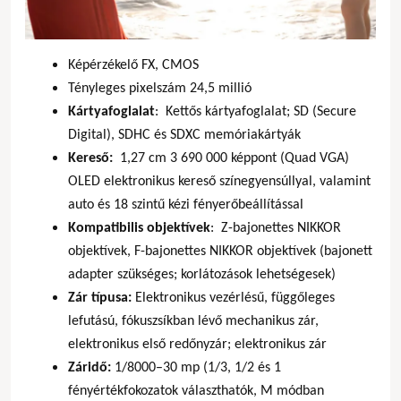
Képérzékelő FX, CMOS
Tényleges pixelszám 24,5 millió
Kártyafoglalat
: Kettős kártyafoglalat; SD (Secure
Digital), SDHC és SDXC memóriakártyák
Kereső:
1,27 cm 3 690 000 képpont (Quad VGA)
OLED elektronikus kereső színegyensúllyal, valamint
auto és 18 szintű kézi fényerőbeállítással
Kompatibilis objektívek
: Z-bajonettes NIKKOR
objektívek, F-bajonettes NIKKOR objektívek (bajonett
adapter szükséges; korlátozások lehetségesek)
Zár típusa:
Elektronikus vezérlésű, függőleges
lefutású, fókuszsíkban lévő mechanikus zár,
elektronikus első redőnyzár; elektronikus zár
Záridő:
1/8000–30 mp (1/3, 1/2 és 1
fényértékfokozatok választhatók, M módban