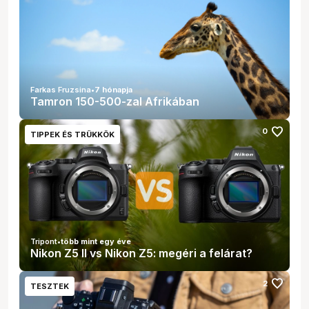
Farkas Fruzsina
•
7 hónapja
Tamron 150-500-zal Afrikában
favorite
0
TIPPEK ÉS TRÜKKÖK
Tripont
•
több mint egy éve
Nikon Z5 II vs Nikon Z5: megéri a felárat?
favorite
2
TESZTEK