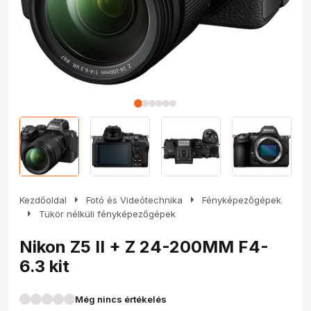
arrow_right
arrow_right
Kezdőoldal
Fotó és Videótechnika
Fényképezőgépek
arrow_right
Tükör nélküli fényképezőgépek
Nikon Z5 II + Z 24-200MM F4-
6.3 kit
Még nincs értékelés