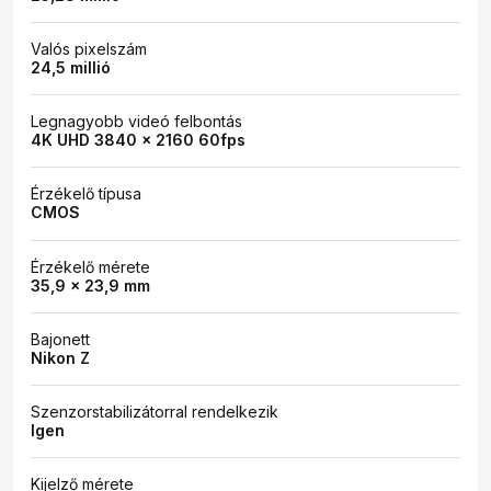
Valós pixelszám
24,5 millió
Legnagyobb videó felbontás
4K UHD 3840 x 2160 60fps
Érzékelő típusa
CMOS
Érzékelő mérete
35,9 × 23,9 mm
Bajonett
Nikon Z
Szenzorstabilizátorral rendelkezik
Igen
Kijelző mérete