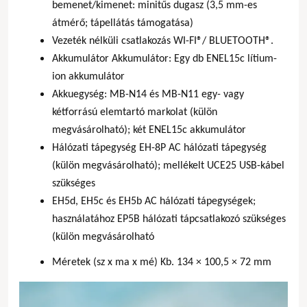
bemenet/kimenet: minitűs dugasz (3,5 mm-es
átmérő; tápellátás támogatása)
Vezeték nélküli csatlakozás WI-FI®/ BLUETOOTH®.
Akkumulátor Akkumulátor: Egy db ENEL15c lítium-
ion akkumulátor
Akkuegység: MB-N14 és MB-N11 egy- vagy
kétforrású elemtartó markolat (külön
megvásárolható); két ENEL15c akkumulátor
Hálózati tápegység EH-8P AC hálózati tápegység
(külön megvásárolható); mellékelt UCE25 USB-kábel
szükséges
EH5d, EH5c és EH5b AC hálózati tápegységek;
használatához EP5B hálózati tápcsatlakozó szükséges
(külön megvásárolható
Méretek (sz x ma x mé) Kb. 134 × 100,5 × 72 mm