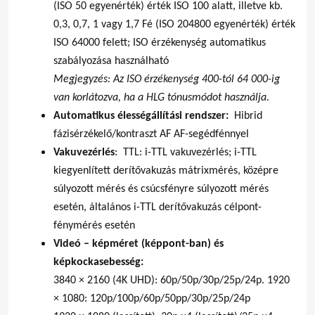
(ISO 50 egyenérték) érték ISO 100 alatt, illetve kb.
0,3, 0,7, 1 vagy 1,7 Fé (ISO 204800 egyenérték) érték
ISO 64000 felett; ISO érzékenység automatikus
szabályozása használható
Megjegyzés: Az ISO érzékenység 400-tól 64 000-ig
van korlátozva, ha a HLG tónusmódot használja.
Automatikus élességállítási rendszer:
Hibrid
fázisérzékelő/kontraszt AF AF-segédfénnyel
Vakuvezérlés
: TTL: i-TTL vakuvezérlés; i-TTL
kiegyenlített derítővakuzás mátrixmérés, középre
súlyozott mérés és csúcsfényre súlyozott mérés
esetén, általános i-TTL derítővakuzás célpont-
fénymérés esetén
Videó – képméret (képpont-ban) és
képkockasebesség:
3840 × 2160 (4K UHD): 60p/50p/30p/25p/24p. 1920
× 1080: 120p/100p/60p/50pp/30p/25p/24p