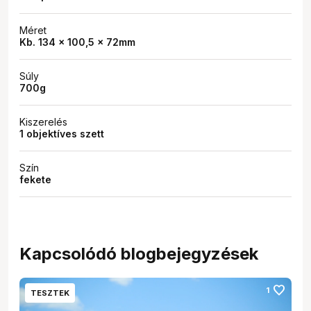
Méret
Kb. 134 × 100,5 × 72mm
Súly
700g
Kiszerelés
1 objektíves szett
Szín
fekete
Kapcsolódó blogbejegyzések
favorite
1
TESZTEK