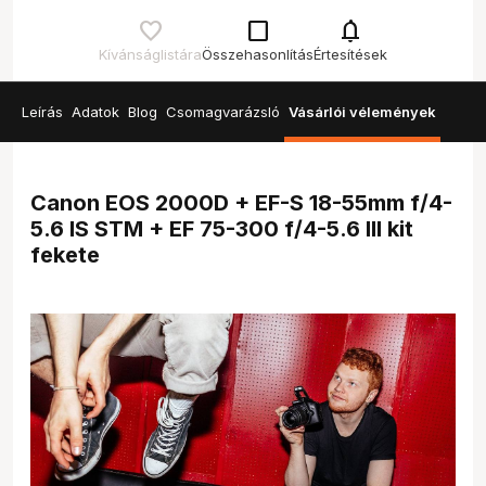
check_box_outline_blank
notifications
Kívánságlistára
Összehasonlítás
Értesítések
Leírás
Adatok
Blog
Csomagvarázsló
Vásárlói vélemények
Canon EOS 2000D + EF-S 18-55mm f/4-
5.6 IS STM + EF 75-300 f/4-5.6 III kit
fekete