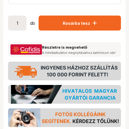
add
db
Kosárba tesz
Részletre is megvehető
A hitelkalkulátor megnyitásához kattintson ide!