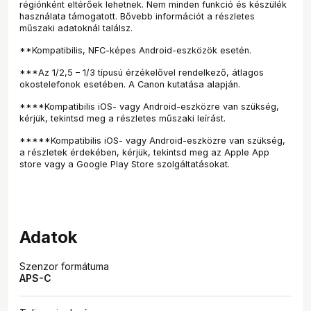
régiónként eltérőek lehetnek. Nem minden funkció és készülék
használata támogatott. Bővebb információt a részletes
műszaki adatoknál találsz.
**Kompatibilis, NFC-képes Android-eszközök esetén.
***Az 1/2,5 – 1/3 típusú érzékelővel rendelkező, átlagos
okostelefonok esetében. A Canon kutatása alapján.
****Kompatibilis iOS- vagy Android-eszközre van szükség,
kérjük, tekintsd meg a részletes műszaki leírást.
*****Kompatibilis iOS- vagy Android-eszközre van szükség,
a részletek érdekében, kérjük, tekintsd meg az Apple App
store vagy a Google Play Store szolgáltatásokat.
Adatok
Szenzor formátuma
APS-C