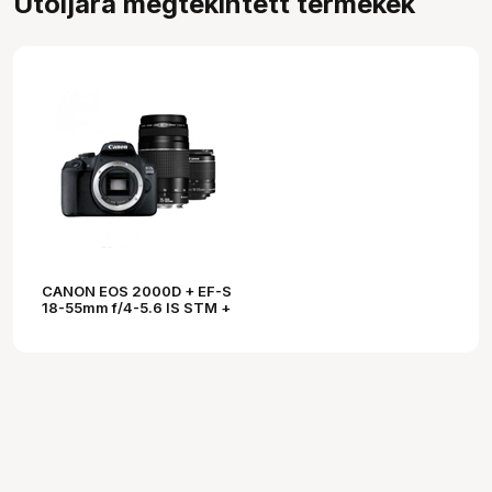
Utoljára megtekintett termékek
CANON EOS 2000D + EF-S
18-55mm f/4-5.6 IS STM +
EF 75-300 f/4-5.6 III kit
fekete