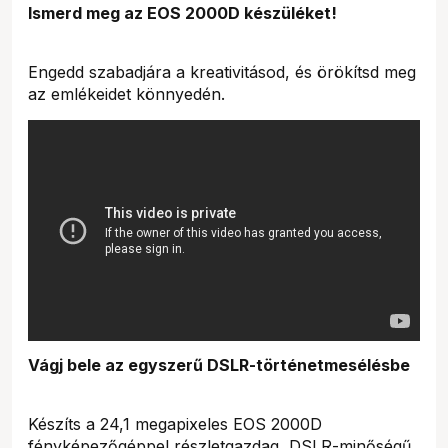
Ismerd meg az EOS 2000D készüléket!
Engedd szabadjára a kreativitásod, és örökítsd meg
az emlékeidet könnyedén.
Vágj bele az egyszerű DSLR-történetmesélésbe
Készíts a 24,1 megapixeles EOS 2000D
fényképezőgéppel részletgazdag, DSLR-minőségű