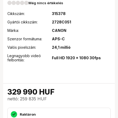
Még nincs értékelés
Cikkszám:
315378
Gyártói cikkszám:
2728C051
Márka:
CANON
Szenzor formátuma:
APS-C
Valós pixelszám:
24,1 millió
Legnagyobb videó
Full HD 1920 x 1080 30fps
felbontás:
329 990
HUF
nettó: 259 835 HUF
Raktáron