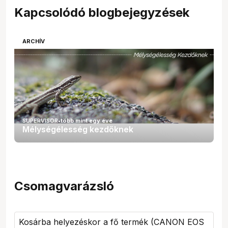
Kapcsolódó blogbejegyzések
favorite
0
ARCHÍV
SUPERVISOR
•
több mint egy éve
Mélységélesség kezdőknek
Csomagvarázsló
Kosárba helyezéskor a fő termék (
CANON EOS