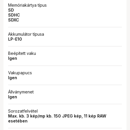
Memóriakártya típus
SD
SDHC
SDXC
Akkumulátor típusa
LP-E10
Beépített vaku
Igen
Vakupapucs
Igen
Állványmenet
Igen
Sorozatfelvétel
Max. kb. 3 kép/mp kb. 150 JPEG kép, 11 kép RAW
esetében