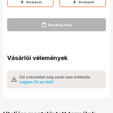
add
add
Kiválaszt
Kiválaszt
shopping_bag
Kosárba tesz
Vásárlói vélemények
Ezt a terméket még senki nem értékelte.
Legyen Ön az első!