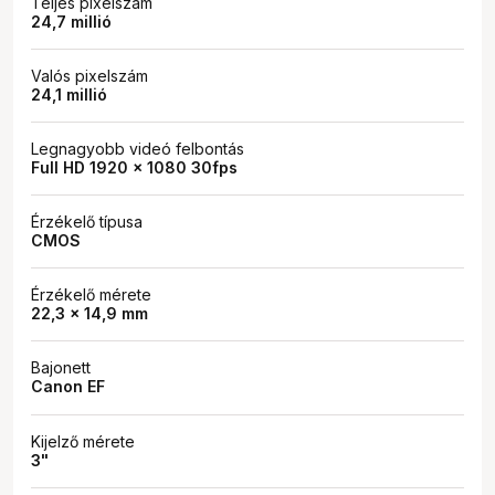
Teljes pixelszám
24,7 millió
Valós pixelszám
24,1 millió
Legnagyobb videó felbontás
Full HD 1920 x 1080 30fps
Érzékelő típusa
CMOS
Érzékelő mérete
22,3 x 14,9 mm
Bajonett
Canon EF
Kijelző mérete
3"