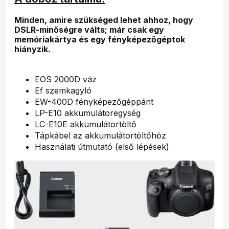
Minden, amire szükséged lehet ahhoz, hogy
DSLR-minőségre válts; már csak egy
memóriakártya és egy fényképezőgéptok
hiányzik.
EOS 2000D váz
Ef szemkagyló
EW-400D fényképezőgéppánt
LP-E10 akkumulátoregység
LC-E10E akkumulátortöltő
Tápkábel az akkumulátortöltőhöz
Használati útmutató (első lépések)