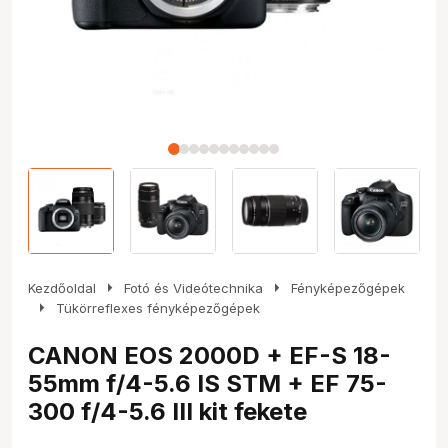
arrow_right
arrow_right
Kezdőoldal
Fotó és Videótechnika
Fényképezőgépek
arrow_right
Tükörreflexes fényképezőgépek
CANON EOS 2000D + EF-S 18-
55mm f/4-5.6 IS STM + EF 75-
300 f/4-5.6 III kit fekete