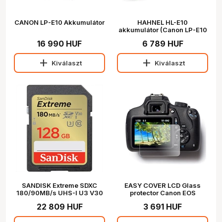
CANON LP-E10 Akkumulátor
HAHNEL HL-E10
akkumulátor (Canon LP-E10
1080 mAh)
16 990 HUF
6 789 HUF
add
add
Kiválaszt
Kiválaszt
SANDISK Extreme SDXC
EASY COVER LCD Glass
180/90MB/s UHS-I U3 V30
protector Canon EOS
128GB (121580)
1300D/2000D
22 809 HUF
3 691 HUF