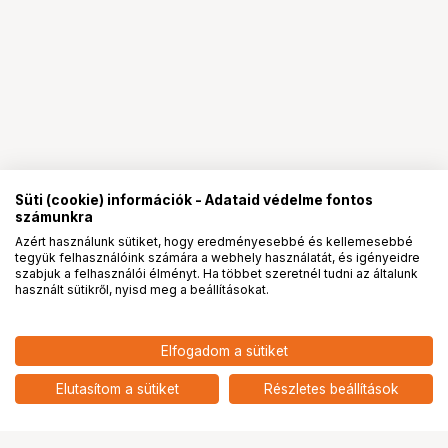
Süti (cookie) információk - Adataid védelme fontos
számunkra
Azért használunk sütiket, hogy eredményesebbé és kellemesebbé
tegyük felhasználóink számára a webhely használatát, és igényeidre
PRO
partnerségek
szabjuk a felhasználói élményt. Ha többet szeretnél tudni az általunk
használt sütikről, nyisd meg a beállításokat.
329 990
HUF
Elfogadom a sütiket
CANON EOS 2000D + EF-S 18-
nettó: 259 835 HUF
55mm f/4-5.6 IS STM + EF 75-
add
300 f/4-5.6 III kit fekete
Elutasítom a sütiket
Részletes beállítások
Ugrás az oldal tetejére