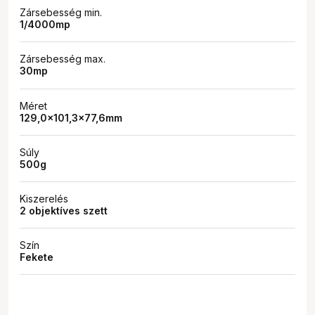
Zársebesség min.
1/4000mp
Zársebesség max.
30mp
Méret
129,0×101,3×77,6mm
Súly
500g
Kiszerelés
2 objektíves szett
Szín
Fekete