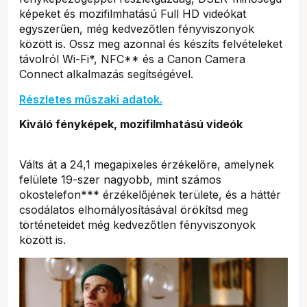
képeket és mozifilmhatású Full HD videókat
egyszerűen, még kedvezőtlen fényviszonyok
között is. Ossz meg azonnal és készíts felvételeket
távolról Wi-Fi*, NFC** és a Canon Camera
Connect alkalmazás segítségével.
Részletes műszaki adatok.
Kiváló fényképek, mozifilmhatású videók
Válts át a 24,1 megapixeles érzékelőre, amelynek
felülete 19-szer nagyobb, mint számos
okostelefon*** érzékelőjének területe, és a háttér
csodálatos elhomályosításával örökítsd meg
történeteidet még kedvezőtlen fényviszonyok
között is.