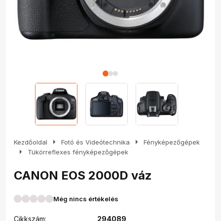
arrow_right
arrow_right
Kezdőoldal
Fotó és Videótechnika
Fényképezőgépek
arrow_right
Tükörreflexes fényképezőgépek
CANON EOS 2000D váz
Még nincs értékelés
Cikkszám:
294089