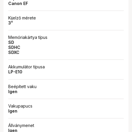
Canon EF
Kijelző mérete
3"
Memóriakártya típus
SD
SDHC
SDXC
Akkumulátor típusa
LP-E10
Beépített vaku
Igen
Vakupapucs
Igen
Állványmenet
Igen