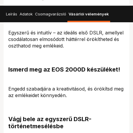
Leírás
Adatok
Csomagvarázsló
Vásárlói vélemények
Egyszerű és intuitív – az ideális első DSLR, amellyel
csodálatosan elmosódott háttérrel örökítheted és
oszthatod meg emlékeid.
Ismerd meg az EOS 2000D készüléket!
Engedd szabadjára a kreativitásod, és örökítsd meg
az emlékeidet könnyedén.
Vágj bele az egyszerű DSLR-
történetmesélésbe