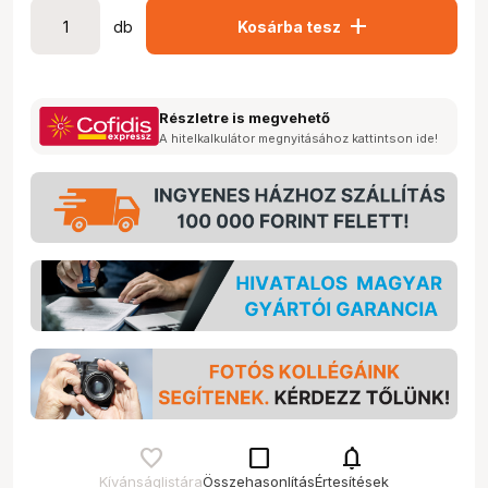
add
db
Kosárba tesz
Részletre is megvehető
A hitelkalkulátor megnyitásához kattintson ide!
check_box_outline_blank
notifications
Kívánságlistára
Összehasonlítás
Értesítések