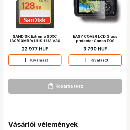
SANDISK Extreme SDXC
EASY COVER LCD Glass
180/90MB/s UHS-I U3 V30
protector Canon EOS
128GB (121580)
1300D/2000D
22 977 HUF
3 790 HUF
add
add
Kiválaszt
Kiválaszt
shopping_bag
Kosárba tesz
Vásárlói vélemények