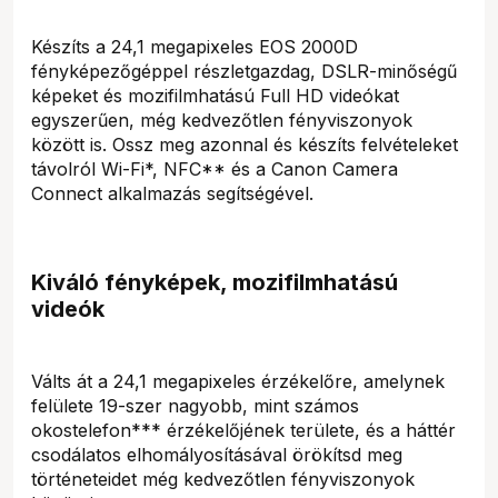
Készíts a 24,1 megapixeles EOS 2000D
fényképezőgéppel részletgazdag, DSLR-minőségű
képeket és mozifilmhatású Full HD videókat
egyszerűen, még kedvezőtlen fényviszonyok
között is. Ossz meg azonnal és készíts felvételeket
távolról Wi-Fi*, NFC** és a Canon Camera
Connect alkalmazás segítségével.
Kiváló fényképek, mozifilmhatású
videók
Válts át a 24,1 megapixeles érzékelőre, amelynek
felülete 19-szer nagyobb, mint számos
okostelefon*** érzékelőjének területe, és a háttér
csodálatos elhomályosításával örökítsd meg
történeteidet még kedvezőtlen fényviszonyok