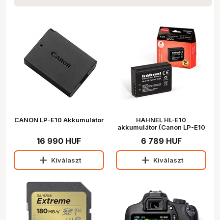
CANON LP-E10 Akkumulátor
HAHNEL HL-E10
akkumulátor (Canon LP-E10
1080 mAh)
16 990 HUF
6 789 HUF
add
add
Kiválaszt
Kiválaszt