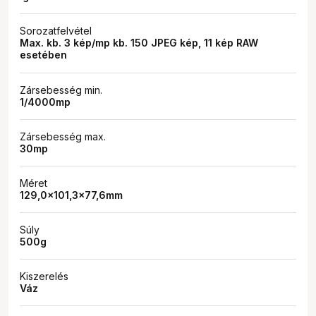
Sorozatfelvétel
Max. kb. 3 kép/mp kb. 150 JPEG kép, 11 kép RAW
esetében
Zársebesség min.
1/4000mp
Zársebesség max.
30mp
Méret
129,0×101,3×77,6mm
Súly
500g
Kiszerelés
Váz