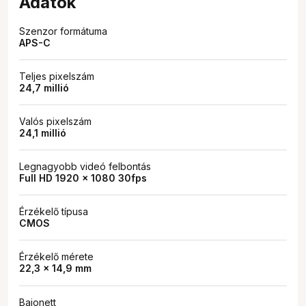
Adatok
Szenzor formátuma
APS-C
Teljes pixelszám
24,7 millió
Valós pixelszám
24,1 millió
Legnagyobb videó felbontás
Full HD 1920 x 1080 30fps
Érzékelő típusa
CMOS
Érzékelő mérete
22,3 x 14,9 mm
Bajonett