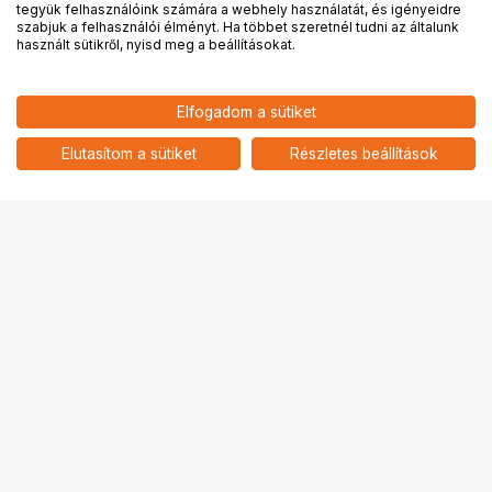
tegyük felhasználóink számára a webhely használatát, és igényeidre
PRO
partnerségek
szabjuk a felhasználói élményt. Ha többet szeretnél tudni az általunk
használt sütikről, nyisd meg a beállításokat.
193 990
HUF
Elfogadom a sütiket
nettó: 152 748 HUF
CANON EOS 2000D váz
add
Elutasítom a sütiket
Részletes beállítások
Ugrás az oldal tetejére
Segítség a vásárláshoz
Fizetési lehetőségek
Szállítással kapcsolatos részletek
Reklamáció és termékvisszaküldés
Fogyasztói elállás
Adattörlő kódok