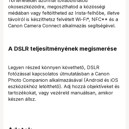
Történeteidet azonnal továbbíthatod
okoseszközödre, megoszthatod a közösségi
médiában vagy feltöltheted az Irista-felhőbe, illetve
távolról is készíthetsz felvételt Wi-Fi*, NFC** és a
Canon Camera Connect alkalmazás segítségével.
A DSLR teljesítményének megismerése
Legyen részed könnyen követhető, DSLR
fotózással kapcsolatos útmutatásban a Canon
Photo Companion alkalmazásával (Android és iOS
eszközökhöz letölthető). Adj hozzá objektíveket és
tartozékokat, vagy vezéreld manuálisan, amikor
készen állsz.