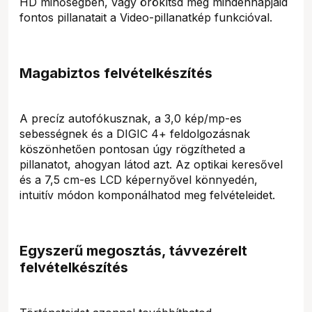
HD minőségben, vagy örökítsd meg mindennapjaid
fontos pillanatait a Video-pillanatkép funkcióval.
Magabiztos felvételkészítés
A precíz autofókusznak, a 3,0 kép/mp-es
sebességnek és a DIGIC 4+ feldolgozásnak
köszönhetően pontosan úgy rögzítheted a
pillanatot, ahogyan látod azt. Az optikai keresővel
és a 7,5 cm-es LCD képernyővel könnyedén,
intuitív módon komponálhatod meg felvételeidet.
Egyszerű megosztás, távvezérelt
felvételkészítés