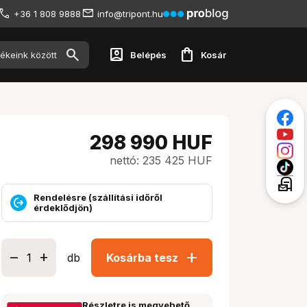
+36 1 808 9888
info@tripont.hu
account_box
shopping_bag
Belépés
Kosár
298 990
HUF
nettó: 235 425 HUF
local_post_office
Rendelésre (szállítási időről
érdeklődjön)
add
db
Kosárba tesz
Részletre is megvehető