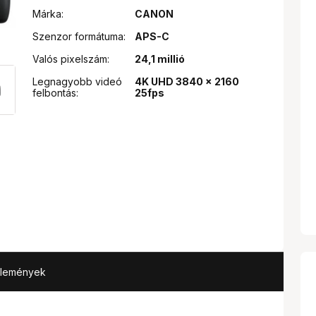
Márka:
CANON
Szenzor formátuma:
APS-C
Valós pixelszám:
24,1 millió
Legnagyobb videó
4K UHD 3840 x 2160
felbontás:
25fps
élemények