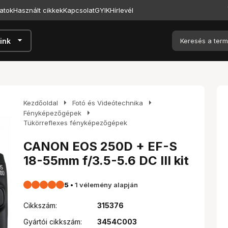
atok
Használt cikkek
Kapcsolat
GYIK
Hírlevél
arrow_drop_down
ink
arrow_right
arrow_right
Kezdőoldal
Fotó és Videótechnika
arrow_right
Fényképezőgépek
Tükörreflexes fényképezőgépek
CANON EOS 250D + EF-S
18-55mm f/3.5-5.6 DC III kit
5
•
1 vélemény alapján
Cikkszám:
315376
Gyártói cikkszám:
3454C003