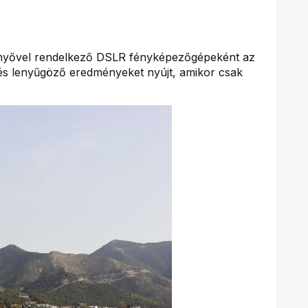
rnyővel rendelkező DSLR fényképezőgépeként az
 és lenyűgöző eredményeket nyújt, amikor csak