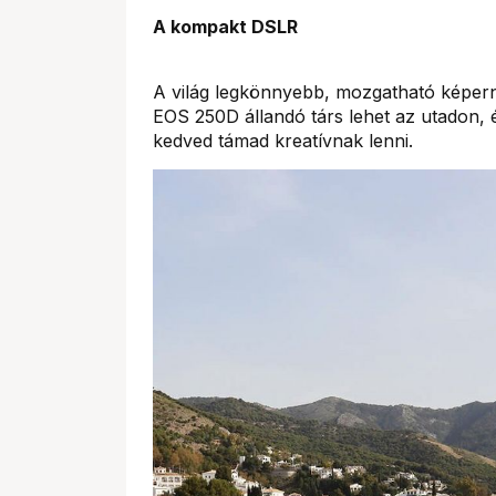
A kompakt DSLR
A világ legkönnyebb, mozgatható képe
EOS 250D állandó társ lehet az utadon,
kedved támad kreatívnak lenni.