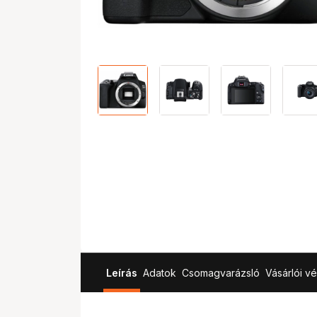
Leírás
Adatok
Csomagvarázsló
Vásárlói v