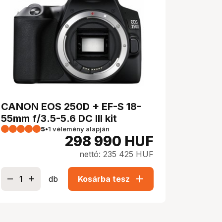
CANON EOS 250D + EF-S 18-
55mm f/3.5-5.6 DC III kit
5
•
1 vélemény alapján
298 990
HUF
nettó: 235 425 HUF
add
db
Kosárba tesz