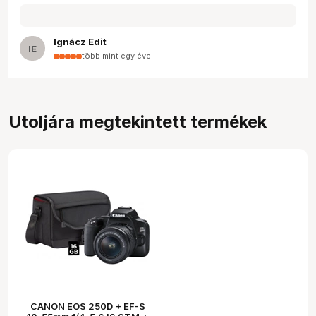
Ignácz Edit
IE
több mint egy éve
Utoljára megtekintett termékek
CANON EOS 250D + EF-S