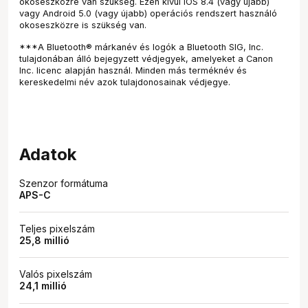
okoseszközre van szükség. Ezen kívül iOS 8.4 (vagy újabb)
vagy Android 5.0 (vagy újabb) operációs rendszert használó
okoseszközre is szükség van.
***A Bluetooth® márkanév és logók a Bluetooth SIG, Inc.
tulajdonában álló bejegyzett védjegyek, amelyeket a Canon
Inc. licenc alapján használ. Minden más terméknév és
kereskedelmi név azok tulajdonosainak védjegye.
Adatok
Szenzor formátuma
APS-C
Teljes pixelszám
25,8 millió
Valós pixelszám
24,1 millió