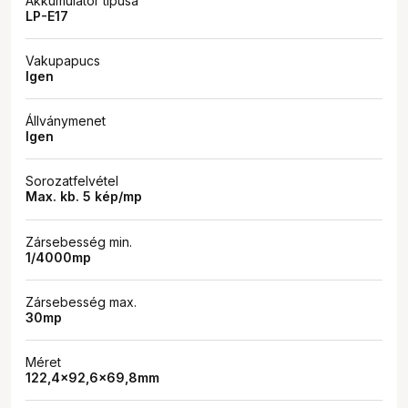
Akkumulátor típusa
LP-E17
Vakupapucs
Igen
Állványmenet
Igen
Sorozatfelvétel
Max. kb. 5 kép/mp
Zársebesség min.
1/4000mp
Zársebesség max.
30mp
Méret
122,4×92,6×69,8mm