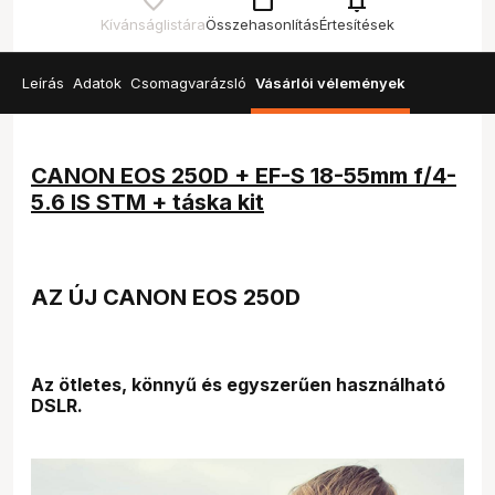
check_box_outline_blank
notifications
Kívánságlistára
Összehasonlítás
Értesítések
Leírás
Adatok
Csomagvarázsló
Vásárlói vélemények
CANON EOS 250D + EF-S 18-55mm f/4-
5.6 IS STM + táska kit
AZ ÚJ CANON EOS 250D
Az ötletes, könnyű és egyszerűen használható
DSLR.