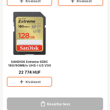
add
add
Kiválaszt
Kiválaszt
SANDISK Extreme SDXC
180/90MB/s UHS-I U3 V30
128GB (121580)
22 774 HUF
add
Kiválaszt
shopping_bag
Kosárba tesz