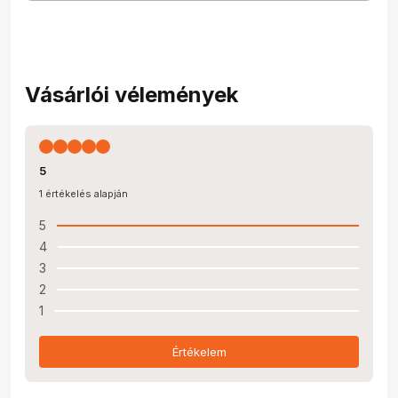
Vásárlói vélemények
5
1 értékelés alapján
5
4
3
2
1
Értékelem