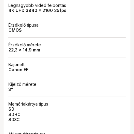
Legnagyobb videó felbontás
4K UHD 3840 x 2160 25fps
Érzékelő típusa
CMOS
Érzékelő mérete
22,3 x 14,9 mm
Bajonett
Canon EF
Kijelző mérete
3"
Memóriakártya típus
SD
SDHC
SDXC