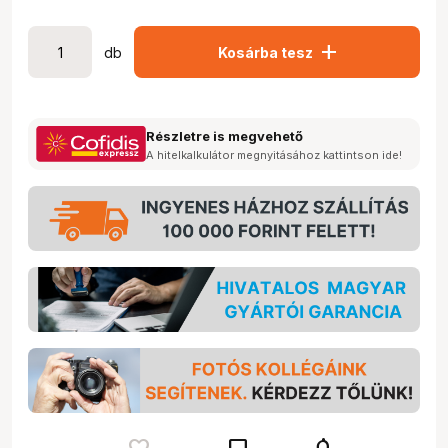
add
db
Kosárba tesz
Részletre is megvehető
A hitelkalkulátor megnyitásához kattintson ide!