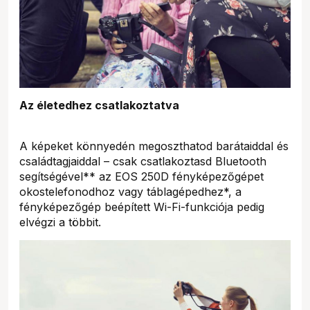
Az életedhez csatlakoztatva
A képeket könnyedén megoszthatod barátaiddal és
családtagjaiddal – csak csatlakoztasd Bluetooth
segítségével** az EOS 250D fényképezőgépet
okostelefonodhoz vagy táblagépedhez*, a
fényképezőgép beépített Wi-Fi-funkciója pedig
elvégzi a többit.