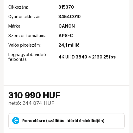
Cikkszám:
315370
Gyártói cikkszám:
3454C010
Márka:
CANON
Szenzor formátuma:
APS-C
Valós pixelszám:
24,1 millió
Legnagyobb videó
4K UHD 3840 x 2160 25fps
felbontás:
310 990
HUF
nettó: 244 874 HUF
Rendelésre (szállítási időről érdeklődjön)