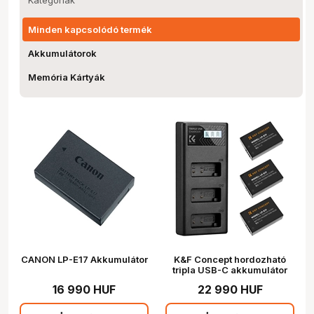
Minden kapcsolódó termék
Akkumulátorok
Memória Kártyák
CANON LP-E17 Akkumulátor
K&F Concept hordozható
tripla USB-C akkumulátor
LC-E17 töltő, LCD + 3db LP-
16 990 HUF
22 990 HUF
E17 akkumulátor 1250mAh