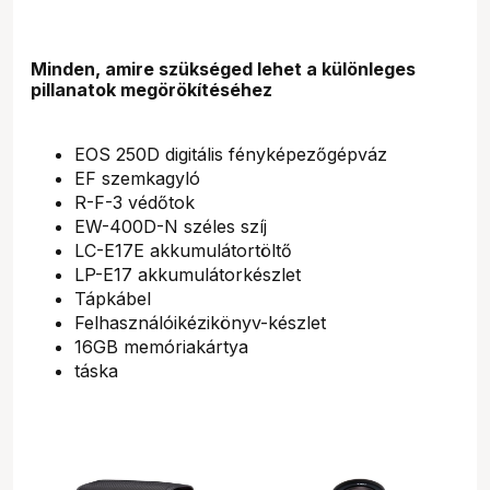
Minden, amire szükséged lehet a különleges
pillanatok megörökítéséhez
EOS 250D digitális fényképezőgépváz
EF szemkagyló
R-F-3 védőtok
EW-400D-N széles szíj
LC-E17E akkumulátortöltő
LP-E17 akkumulátorkészlet
Tápkábel
Felhasználóikézikönyv-készlet
16GB memóriakártya
táska