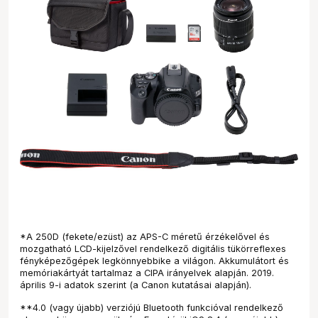
*A 250D (fekete/ezüst) az APS-C méretű érzékelővel és
mozgatható LCD-kijelzővel rendelkező digitális tükörreflexes
fényképezőgépek legkönnyebbike a világon. Akkumulátort és
memóriakártyát tartalmaz a CIPA irányelvek alapján. 2019.
április 9-i adatok szerint (a Canon kutatásai alapján).
**4.0 (vagy újabb) verziójú Bluetooth funkcióval rendelkező