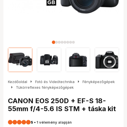
arrow_right
arrow_right
Kezdőoldal
Fotó és Videótechnika
Fényképezőgépek
arrow_right
Tükörreflexes fényképezőgépek
CANON EOS 250D + EF-S 18-
55mm f/4-5.6 IS STM + táska kit
5
•
1 vélemény alapján