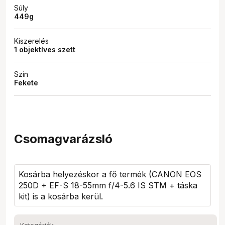
Súly
449g
Kiszerelés
1 objektíves szett
Szín
Fekete
Csomagvarázsló
Kosárba helyezéskor a fő termék (
CANON EOS
250D + EF-S 18-55mm f/4-5.6 IS STM + táska
kit
) is a kosárba kerül.
Kategóriák