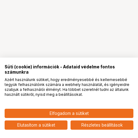
Süti (cookie) információk - Adataid védelme fontos
számunkra
Azért használunk sütiket, hogy eredményesebbé és kellemesebbé
tegyük felhasználóink számára a webhely használatát, és igényeidre
PRO
partnerségek
szabjuk a felhasználói élményt. Ha többet szeretnél tudni az általunk
használt sütikről, nyisd meg a beállításokat.
310 990
HUF
Elfogadom a sütiket
CANON EOS 250D + EF-S 18-
nettó: 244 874 HUF
55mm f/4-5.6 IS STM + táska kit
add
Elutasítom a sütiket
Részletes beállítások
5