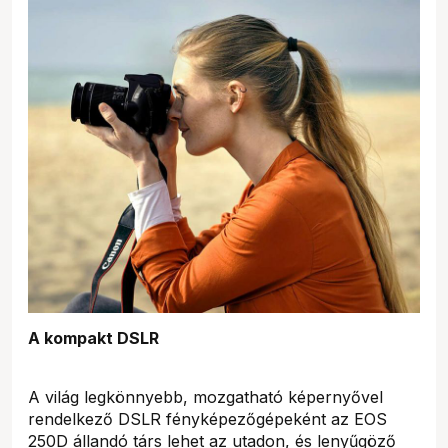
A kompakt DSLR
A világ legkönnyebb, mozgatható képernyővel
rendelkező DSLR fényképezőgépeként az EOS
250D állandó társ lehet az utadon, és lenyűgöző