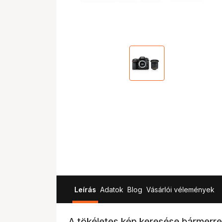
Leírás
Adatok
Blog
Vásárlói vélemények
A tökéletes kép keresése bármerre 