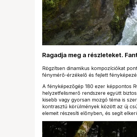
Ragadja meg a részleteket. Fan
Rögzítsen dinamikus kompozíciókat pont
fénymérő-érzékelő és fejlett fényképezés
A fényképezőgép 180 ezer képpontos RGB
helyzetfelismerő rendszere együtt biztosí
kisebb vagy gyorsan mozgó téma is szer
kontrasztú körülmények között az új cs
elemeit részesíti előnyben, és segít elke