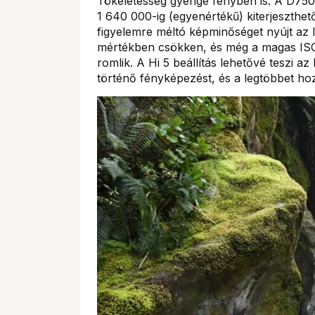
Tökéletesség gyenge fényben is. A D7500
1 640 000-ig (egyenértékű) kiterjeszth
figyelemre méltó képminőséget nyújt az I
mértékben csökken, és még a magas ISO-
romlik. A Hi 5 beállítás lehetővé teszi 
történő fényképezést, és a legtöbbet hoz