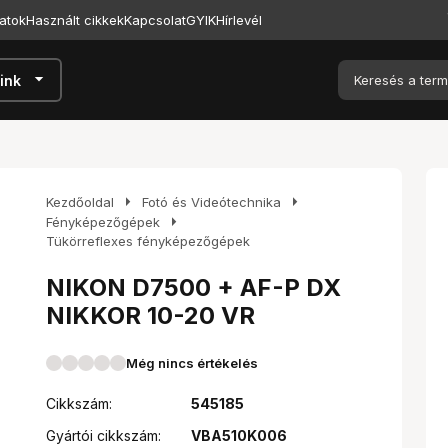
atok
Használt cikkek
Kapcsolat
GYIK
Hírlevél
arrow_drop_down
ink
arrow_right
arrow_right
Kezdőoldal
Fotó és Videótechnika
arrow_right
Fényképezőgépek
Tükörreflexes fényképezőgépek
NIKON D7500 + AF-P DX
NIKKOR 10-20 VR
Még nincs értékelés
Cikkszám:
545185
Gyártói cikkszám:
VBA510K006