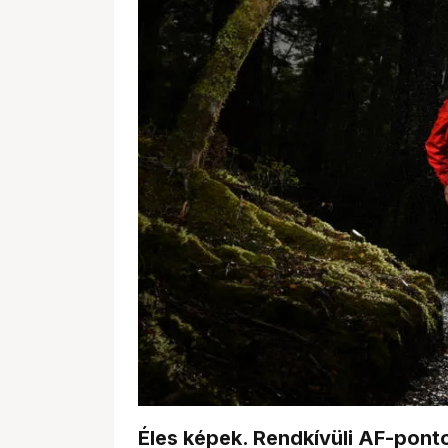
Éles képek. Rendkívüli AF-pont