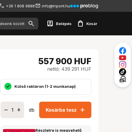
+36 1 808 9888
info@tripont.hu
account_box
shopping_bag
Belépés
Kosár
557 900
HUF
nettó: 439 291 HUF
local_post_office
Külső raktáron (1-2 munkanap)
add
db
Kosárba tesz
Részletre is megvehető