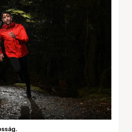
osság.