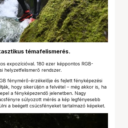
tasztikus témafelismerés.
os expozícióval. 180 ezer képpontos RGB-
i helyzetfelismerő rendszer.
 fénymérő-érzékelője és fejlett fényképezési
tják, hogy sikerüljön a felvétel – még akkor is, ha
epel a fényképezendő jelenetben. Nagy
úcsfényre súlyozott mérés a kép legfényesebb
rülni a beégett csúcsfényeket tartalmazó képeket.