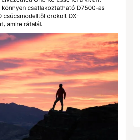
s, könnyen csatlakoztatható D7500-as
 csúcsmodelltől örökölt DX-
 amire rátalál.