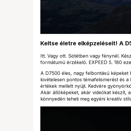
Keltse életre elképzeléseit! A
Itt. Vagy ott. Sötétben vagy fénynél. Kész
formátumú érzékelő. EXPEED 5. 180 ez
A D7500 éles, nagy felbontású képeket k
kivételesen pontos témafelismerést és a
értékek mellett nyújt. Kedvére gyönyör
Akár állóképeket, akár videókat készít, a
könnyedén teheti meg egyéni kreatív stí