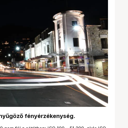
enyűgöző fényérzékenység.