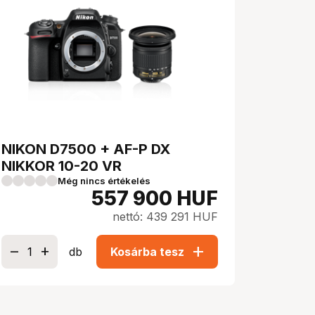
NIKON D7500 + AF-P DX
NIKKOR 10-20 VR
Még nincs értékelés
557 900
HUF
nettó: 439 291 HUF
add
db
Kosárba tesz