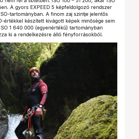
 nem fél a sötétben: ISO 100 – 51 200, akár ISO
etően. A gyors EXPEED 5 képfeldolgozó rendszer
SO-tartományban. A finom zaj szintje jelentős
értékkel készített kivágott képek minősége sem
az ISO 1 640 000 (egyenértékű) tartományban
za ki a rendelkezésre álló fényforrásokból.