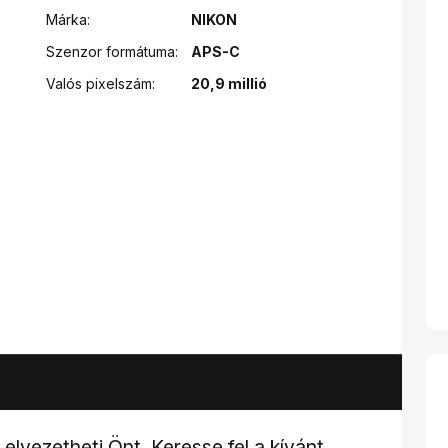
Márka:
NIKON
Szenzor formátuma:
APS-C
Valós pixelszám:
20,9 millió
elvezetheti Önt. Keresse fel a kívánt