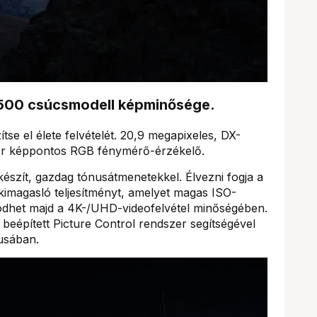
 D500 csúcsmodell képminősége.
ítse el élete felvételét. 20,9 megapixeles, DX-
er képpontos RGB fénymérő-érzékelő.
észít, gazdag tónusátmenetekkel. Élvezni fogja a
 kimagasló teljesítményt, amelyet magas ISO-
ködhet majd a 4K-/UHD-videofelvétel minőségében.
 beépített Picture Control rendszer segítségével
lusában.