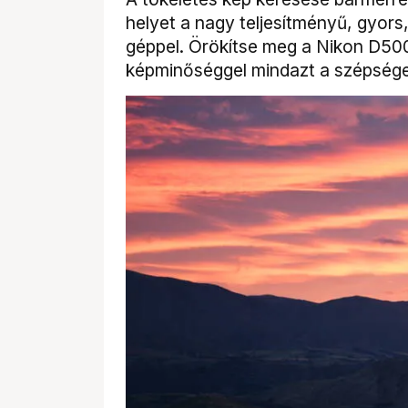
helyet a nagy teljesítményű, gyor
géppel. Örökítse meg a Nikon D500
képminőséggel mindazt a szépséget,