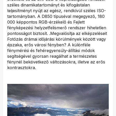
széles dinamikatartományt és kifogástalan
teljesítményt nyújt az egész, rendkívül széles ISO-
tartományban. A D850 típuséval megegyező, 180
000 képpontos RGB-érzékelő és Fejlett
fényképezési helyzetfelismerő rendszer hihetetlen
pontosságot biztosít. .Megvalósítja az elképzeléseit
Fotózás drámai időjárási körülmények között vagy
éjszaka, erős városi fényben? A különféle
fénymérési és fehéregyensúly-állítási módok
segítségével gyorsan reagálhat a természetes
fénynél bekövetkező változásokra, illetve az erős
kontrasztokra.