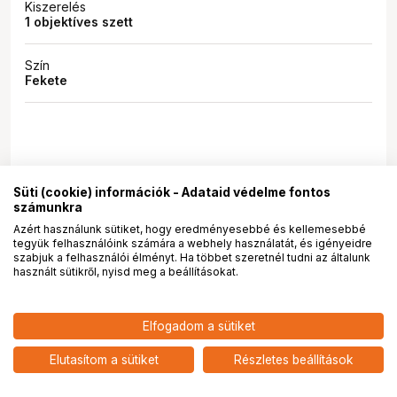
Kiszerelés
1 objektíves szett
Szín
Fekete
Kapcsolódó blogbejegyzések
Süti (cookie) információk - Adataid védelme fontos
számunkra
favorite
0
FOTÓS CUCCOK
Azért használunk sütiket, hogy eredményesebbé és kellemesebbé
tegyük felhasználóink számára a webhely használatát, és igényeidre
szabjuk a felhasználói élményt. Ha többet szeretnél tudni az általunk
használt sütikről, nyisd meg a beállításokat.
1 027 900
HUF
Elfogadom a sütiket
NIKON D780 + AF-S 24-120mm
nettó: 809 370 HUF
tükörreflexes fényképezőgép
xRobalino Julianna Auróra
•
több mint egy éve
add
KIT
A NIKON BÜSZKÉN ÜNNEPLI A NIKKOR
Elutasítom a sütiket
Részletes beállítások
OBJEKTÍVEK 90. ÉVFORDULÓJÁT