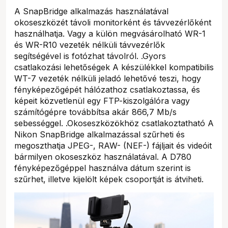
A SnapBridge alkalmazás használatával
okoseszközét távoli monitorként és távvezérlőként
használhatja. Vagy a külön megvásárolható WR-1
és WR-R10 vezeték nélküli távvezérlők
segítségével is fotózhat távolról. .Gyors
csatlakozási lehetőségek A készülékkel kompatibilis
WT-7 vezeték nélküli jeladó lehetővé teszi, hogy
fényképezőgépét hálózathoz csatlakoztassa, és
képeit közvetlenül egy FTP-kiszolgálóra vagy
számítógépre továbbítsa akár 866,7 Mb/s
sebességgel. .Okoseszközökhöz csatlakoztatható A
Nikon SnapBridge alkalmazással szűrheti és
megoszthatja JPEG-, RAW- (NEF-) fájljait és videóit
bármilyen okoseszköz használatával. A D780
fényképezőgéppel használva dátum szerint is
szűrhet, illetve kijelölt képek csoportját is átviheti.