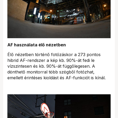
AF használata élő nézetben
Élő nézetben történő fotózáskor a 273 pontos
hibrid AF-rendszer a kép kb. 90%-át fedi le
vízszintesen és kb. 90%-át függőlegesen. A
dönthető monitorral több szögből fotózhat,
emellett érintéses kioldást és AF-funkciót is kínál.