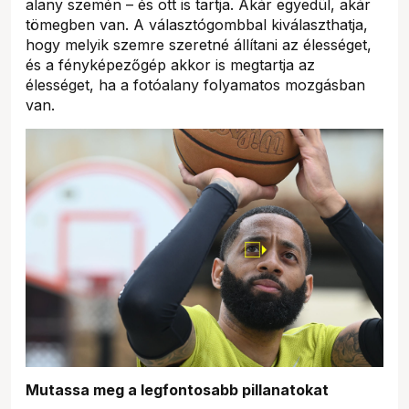
alany szemén – és ott is tartja. Akár egyedül, akár
tömegben van. A választógombbal kiválaszthatja,
hogy melyik szemre szeretné állítani az élességet,
és a fényképezőgép akkor is megtartja az
élességet, ha a fotóalany folyamatos mozgásban
van.
Mutassa meg a legfontosabb pillanatokat