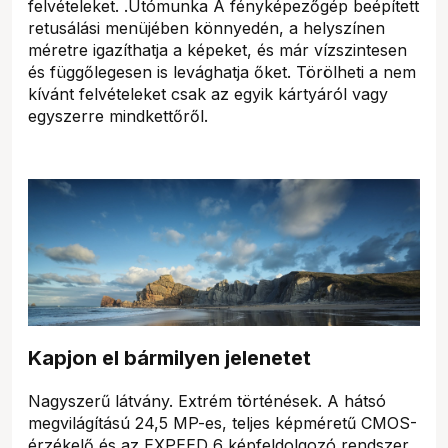
felvételeket. .Utómunka A fényképezőgép beépített
retusálási menüjében könnyedén, a helyszínen
méretre igazíthatja a képeket, és már vízszintesen
és függőlegesen is levághatja őket. Törölheti a nem
kívánt felvételeket csak az egyik kártyáról vagy
egyszerre mindkettőről.
Kapjon el bármilyen jelenetet
Nagyszerű látvány. Extrém történések. A hátsó
megvilágítású 24,5 MP-es, teljes képméretű CMOS-
érzékelő és az EXPEED 6 képfeldolgozó rendszer