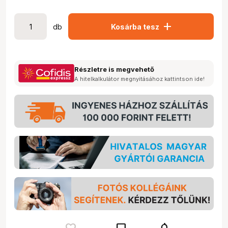
add
db
Kosárba tesz
Részletre is megvehető
A hitelkalkulátor megnyitásához kattintson ide!