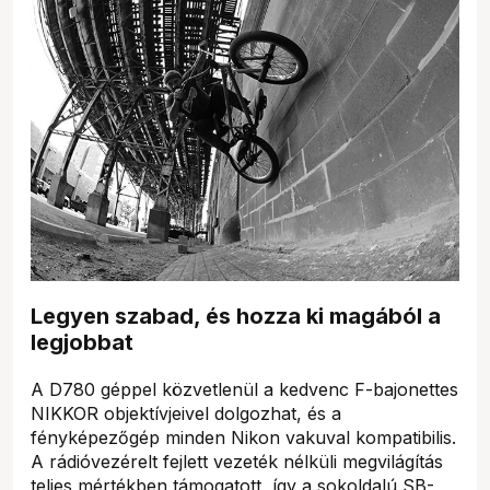
Legyen szabad, és hozza ki magából a
legjobbat
A D780 géppel közvetlenül a kedvenc F-bajonettes
NIKKOR objektívjeivel dolgozhat, és a
fényképezőgép minden Nikon vakuval kompatibilis.
A rádióvezérelt fejlett vezeték nélküli megvilágítás
teljes mértékben támogatott, így a sokoldalú SB-