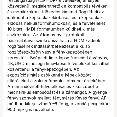
részletgazdag HLG HDR-felvételeket, amelyek
közvetlenül megjeleníthetők a kompatibilis tévéken
és monitorokon. .Időkódos kimenet Rögzítheti az
időkódot a képkocka-eldobásos és a képkocka-
eldobás nélküli formátumokban, és a felvételeket
10 bites HMDI-formátumban küldheti ki más
eszközökre. Az Atomos nyílt protokoll
használatával szinkronizálhatja a HDMI-videók
rögzítésének indítását/befejezését a külső
rögzítőeszközön vagy a fényképezőgépen
keresztül. ..Beépített time-lapse funkció Látványos,
4K/UHD minőségű time-lapse felvételeket készíthet
közvetlenül a fényképezőgépen. Az
expozíciósimítás csökkenti a képek közötti
eltéréseket a zökkenőmentes átmenet érdekében.
A néma időzített felvételkészítés kiküszöböli a
mechanikus elmosódást és a zárhangot. A gyenge
fényviszonyok melletti fénymérés Kevés fényű AF
módban kiterjeszthető –6 Fé-ig, a záridő pedig akár
900 mp-ig is növelhető.