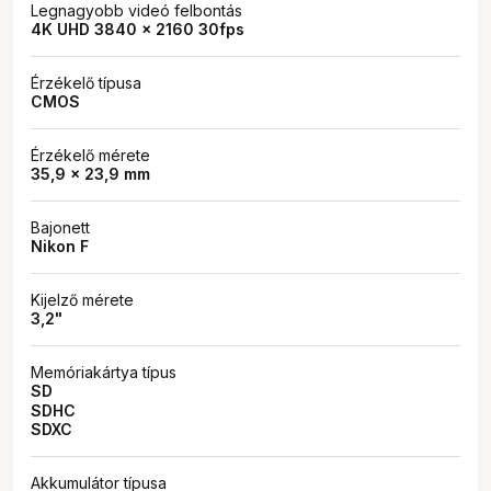
Legnagyobb videó felbontás
4K UHD 3840 x 2160 30fps
Érzékelő típusa
CMOS
Érzékelő mérete
35,9 x 23,9 mm
Bajonett
Nikon F
Kijelző mérete
3,2"
Memóriakártya típus
SD
SDHC
SDXC
Akkumulátor típusa