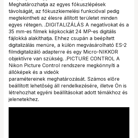
Meghatározhatja az egyes fókuszlépések
távolságát, az fókuszkiemelési funkcióval pedig
megtekintheti az élesre állított területet minden
egyes rétegen. .DIGITALIZÁLÁS A negatívokat és a
35 mm-es filmek képkockáit 24 MP-es digitális
fájlokká alakíthatja. Ehhez csupán a beépített
digitalizálás menüre, a külön megvásárolható ES-2
filmdigitalizáló adapterre és egy Micro-NIKKOR
objektívre van szükség. .PICTURE CONTROL A
Nikon Picture Control rendszere megkönnyíti a
állóképek és a videók
paramétereinek meghatározását. Számos előre
beállított lehetőség áll rendelkezésére, illetve Ön is
létrehozhat egyéni beállításokat adott témákhoz és
jelenetekhez.