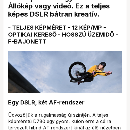
Állókép vagy videó. Ez a teljes
képes DSLR bátran kreatív.
- TELJES KÉPMÉRET - 12 KÉP/MP -
OPTIKAI KERESŐ - HOSSZÚ ÜZEMIDŐ -
F-BAJONETT
Egy DSLR, két AF-rendszer
Üdvözöljük a rugalmasság új szintjén. A teljes
képméretű D780 egy gyors, külön erre a célra
tervezett hibrid-AF rendszert kínál az élő nézetben