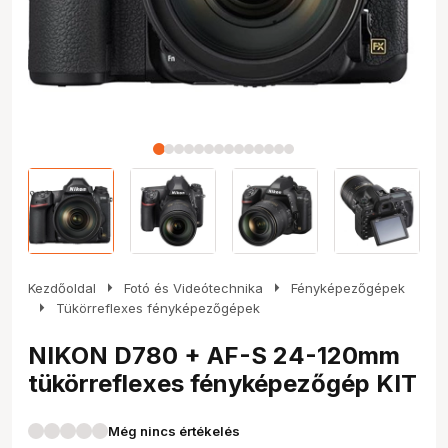
arrow_right
arrow_right
Kezdőoldal
Fotó és Videótechnika
Fényképezőgépek
arrow_right
Tükörreflexes fényképezőgépek
NIKON D780 + AF-S 24-120mm
tükörreflexes fényképezőgép KIT
Még nincs értékelés