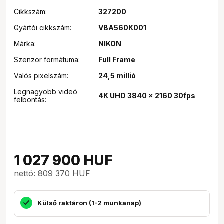
Cikkszám:
327200
Gyártói cikkszám:
VBA560K001
Márka:
NIKON
Szenzor formátuma:
Full Frame
Valós pixelszám:
24,5 millió
Legnagyobb videó
4K UHD 3840 x 2160 30fps
felbontás:
1 027 900
HUF
nettó: 809 370 HUF
Külső raktáron (1-2 munkanap)