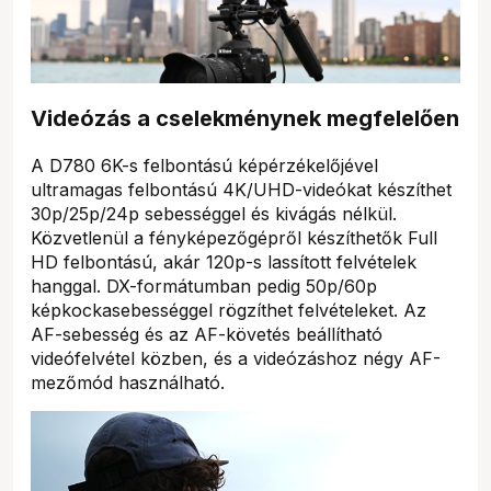
Videózás a cselekménynek megfelelően
A D780 6K-s felbontású képérzékelőjével
ultramagas felbontású 4K/UHD-videókat készíthet
30p/25p/24p sebességgel és kivágás nélkül.
Közvetlenül a fényképezőgépről készíthetők Full
HD felbontású, akár 120p-s lassított felvételek
hanggal. DX-formátumban pedig 50p/60p
képkockasebességgel rögzíthet felvételeket. Az
AF-sebesség és az AF-követés beállítható
videófelvétel közben, és a videózáshoz négy AF-
mezőmód használható.