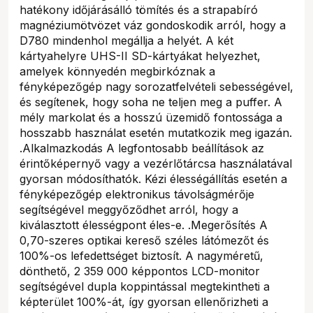
hatékony időjárásálló tömítés és a strapabíró
magnéziumötvözet váz gondoskodik arról, hogy a
D780 mindenhol megállja a helyét. A két
kártyahelyre UHS-II SD-kártyákat helyezhet,
amelyek könnyedén megbirkóznak a
fényképezőgép nagy sorozatfelvételi sebességével,
és segítenek, hogy soha ne teljen meg a puffer. A
mély markolat és a hosszú üzemidő fontossága a
hosszabb használat esetén mutatkozik meg igazán.
.Alkalmazkodás A legfontosabb beállítások az
érintőképernyő vagy a vezérlőtárcsa használatával
gyorsan módosíthatók. Kézi élességállítás esetén a
fényképezőgép elektronikus távolságmérője
segítségével meggyőződhet arról, hogy a
kiválasztott élességpont éles-e. .Megerősítés A
0,70-szeres optikai kereső széles látómezőt és
100%-os lefedettséget biztosít. A nagyméretű,
dönthető, 2 359 000 képpontos LCD-monitor
segítségével dupla koppintással megtekintheti a
képterület 100%-át, így gyorsan ellenőrizheti a