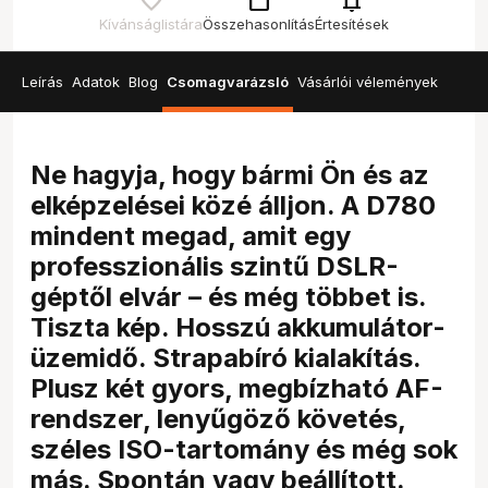
check_box_outline_blank
notifications
Kívánságlistára
Összehasonlítás
Értesítések
Leírás
Adatok
Blog
Csomagvarázsló
Vásárlói vélemények
Ne hagyja, hogy bármi Ön és az
elképzelései közé álljon. A D780
mindent megad, amit egy
professzionális szintű DSLR-
géptől elvár – és még többet is.
Tiszta kép. Hosszú akkumulátor-
üzemidő. Strapabíró kialakítás.
Plusz két gyors, megbízható AF-
rendszer, lenyűgöző követés,
széles ISO-tartomány és még sok
más. Spontán vagy beállított.