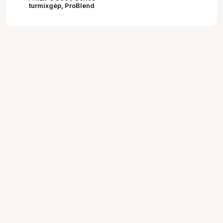
turmixgép, ProBlend
rendszer, 600 W, 2 l max.
kapacitás, 1,25 l effektív
térfogat, 2 sebesség +
pulz