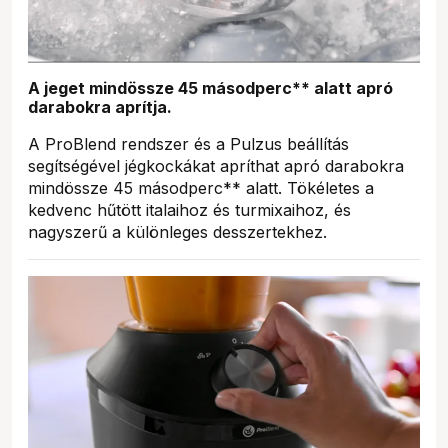
A jeget mindössze 45 másodperc** alatt apró
darabokra aprítja.
A ProBlend rendszer és a Pulzus beállítás
segítségével jégkockákat apríthat apró darabokra
mindössze 45 másodperc** alatt. Tökéletes a
kedvenc hűtött italaihoz és turmixaihoz, és
nagyszerű a különleges desszertekhez.