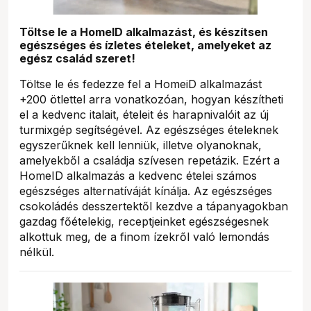
Töltse le a HomeID alkalmazást, és készítsen
egészséges és ízletes ételeket, amelyeket az
egész család szeret!
Töltse le és fedezze fel a HomeiD alkalmazást
+200 ötlettel arra vonatkozóan, hogyan készítheti
el a kedvenc italait, ételeit és harapnivalóit az új
turmixgép segítségével. Az egészséges ételeknek
egyszerűknek kell lenniük, illetve olyanoknak,
amelyekből a családja szívesen repetázik. Ezért a
HomeID alkalmazás a kedvenc ételei számos
egészséges alternatíváját kínálja. Az egészséges
csokoládés desszertektől kezdve a tápanyagokban
gazdag főételekig, receptjeinket egészségesnek
alkottuk meg, de a finom ízekről való lemondás
nélkül.