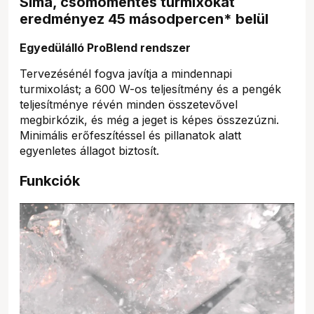
Sima, csomómentes turmixokat
eredményez 45 másodpercen* belül
Egyedülálló ProBlend rendszer
Tervezésénél fogva javítja a mindennapi
turmixolást; a 600 W-os teljesítmény és a pengék
teljesítménye révén minden összetevővel
megbirkózik, és még a jeget is képes összezúzni.
Minimális erőfeszítéssel és pillanatok alatt
egyenletes állagot biztosít.
Funkciók