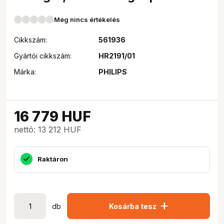
Még nincs értékelés
Cikkszám:
561936
Gyártói cikkszám:
HR2191/01
Márka:
PHILIPS
16 779
HUF
nettó: 13 212 HUF
Raktáron
add
db
Kosárba tesz