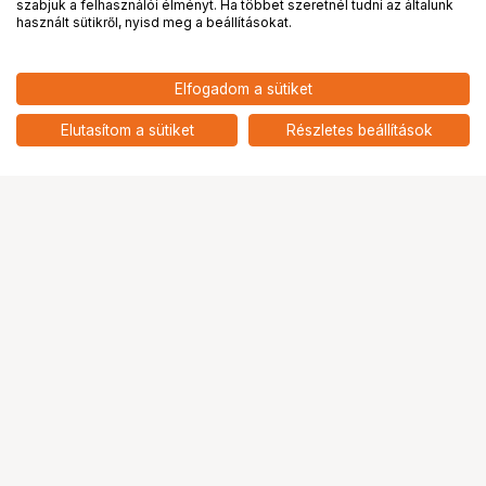
PRO
partnerségek
szabjuk a felhasználói élményt. Ha többet szeretnél tudni az általunk
használt sütikről, nyisd meg a beállításokat.
16 779
HUF
PHILIPS 3000 Series turmixgép,
Elfogadom a sütiket
nettó: 13 212 HUF
ProBlend rendszer, 600 W, 2 l
max. kapacitás, 1,25 l effektív
add
Elutasítom a sütiket
Részletes beállítások
térfogat, 2 sebesség + pulz
Ugrás az oldal tetejére
Segítség a vásárláshoz
Fizetési lehetőségek
Szállítással kapcsolatos részletek
Reklamáció és termékvisszaküldés
Fogyasztói elállás
Adattörlő kódok