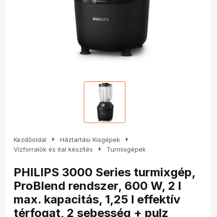
arrow_right
arrow_right
Kezdőoldal
Háztartási Kisgépek
arrow_right
Vízforralók és ital készítés
Turmixgépek
PHILIPS 3000 Series turmixgép,
ProBlend rendszer, 600 W, 2 l
max. kapacitás, 1,25 l effektív
térfogat, 2 sebesség + pulz