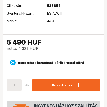
Cikkszám:
538856
Gyártói cikkszám:
ES A7CII
Márka:
JJC
5 490
HUF
nettó: 4 323 HUF
Rendelésre (szállítási időről érdeklődjön)
add
db
Kosárba tesz