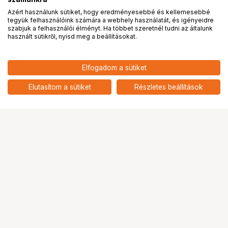
Azért használunk sütiket, hogy eredményesebbé és kellemesebbé
tegyük felhasználóink számára a webhely használatát, és igényeidre
PRO
partnerségek
szabjuk a felhasználói élményt. Ha többet szeretnél tudni az általunk
használt sütikről, nyisd meg a beállításokat.
5 490
HUF
Elfogadom a sütiket
nettó: 4 323 HUF
JJC Long Camera Eyecup for
Sony A7C II and A7CR
add
Elutasítom a sütiket
Részletes beállítások
Ugrás az oldal tetejére
Segítség a vásárláshoz
Fizetési lehetőségek
Szállítással kapcsolatos részletek
Reklamáció és termékvisszaküldés
Fogyasztói elállás