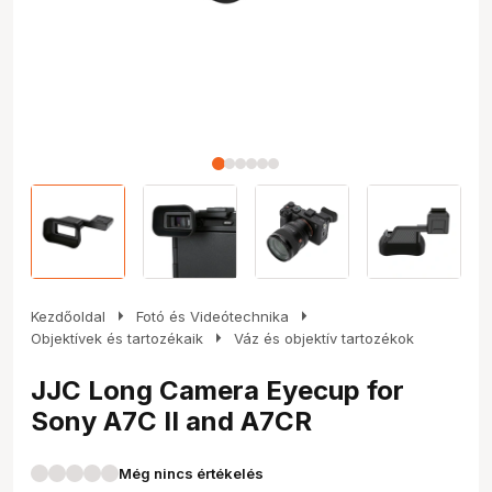
arrow_right
arrow_right
Kezdőoldal
Fotó és Videótechnika
arrow_right
Objektívek és tartozékaik
Váz és objektív tartozékok
JJC Long Camera Eyecup for
Sony A7C II and A7CR
Még nincs értékelés