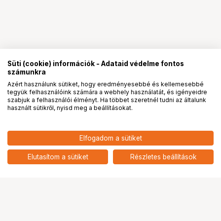
Süti (cookie) információk - Adataid védelme fontos
számunkra
Azért használunk sütiket, hogy eredményesebbé és kellemesebbé
tegyük felhasználóink számára a webhely használatát, és igényeidre
PRO
partnerségek
szabjuk a felhasználói élményt. Ha többet szeretnél tudni az általunk
használt sütikről, nyisd meg a beállításokat.
2 444
HUF
Elfogadom a sütiket
nettó: 1 925 HUF
SONY ALC-B1EM vázsapka
add
Elutasítom a sütiket
Részletes beállítások
Ugrás az oldal tetejére