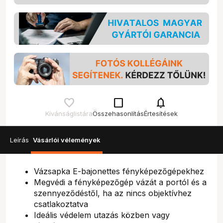
check_box_outline_blank
notifications
Kívánságlistára
Összehasonlítás
Értesítések
Leírás
Vásárlói vélemények
Vázsapka E-bajonettes fényképezőgépekhez
Megvédi a fényképezőgép vázát a portól és a
szennyeződéstől, ha az nincs objektívhez
csatlakoztatva
Ideális védelem utazás közben vagy