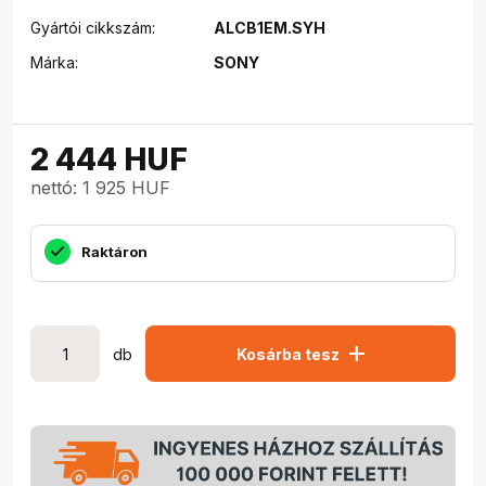
Gyártói cikkszám:
ALCB1EM.SYH
Márka:
SONY
2 444
HUF
nettó: 1 925 HUF
Raktáron
add
db
Kosárba tesz