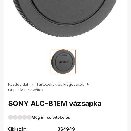
arrow_right
arrow_right
Kezdőoldal
Tartozékok és kiegészítők
Objektív-tartozékok
SONY ALC-B1EM vázsapka
Még nincs értékelés
Cikkszám:
364949