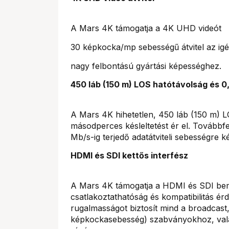
A Mars 4K támogatja a 4K UHD videót
30 képkocka/mp sebességű átvitel az ig
nagy felbontású gyártási képességhez.
450 láb (150 m) LOS hatótávolság és 0,
A Mars 4K hihetetlen, 450 láb (150 m) L
másodperces késleltetést ér el. Továbbfe
Mb/s-ig terjedő adatátviteli sebességre 
HDMI és SDI kettős interfész
A Mars 4K támogatja a HDMI és SDI beme
csatlakoztathatóság és kompatibilitás ér
rugalmasságot biztosít mind a broadcast
képkockasebesség) szabványokhoz, valam