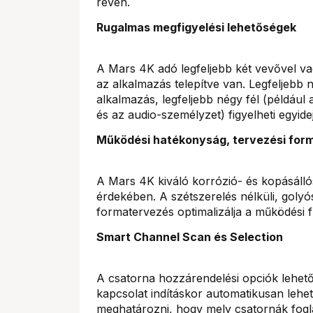
révén.
Rugalmas megfigyelési lehetőségek
A Mars 4K adó legfeljebb két vevővel va
az alkalmazás telepítve van. Legfeljebb
alkalmazás, legfeljebb négy fél (például
és az audio-személyzet) figyelheti egyidej
Működési hatékonyság, tervezési for
A Mars 4K kiváló korrózió- és kopásálló
érdekében. A szétszerelés nélküli, golyós
formatervezés optimalizálja a működési f
Smart Channel Scan és Selection
A csatorna hozzárendelési opciók lehetővé
kapcsolat indításkor automatikusan lehet
meghatározni, hogy mely csatornák fogla