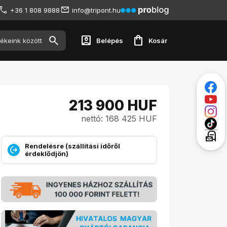
+36 1 808 9888
info@tripont.hu
account_box
shopping_bag
Belépés
Kosár
213 900
HUF
nettó: 168 425 HUF
local_post_office
Rendelésre (szállítási időről
érdeklődjön)