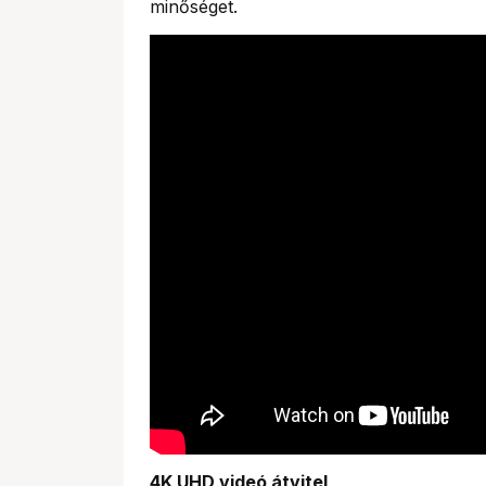
minőséget.
4K UHD videó átvitel