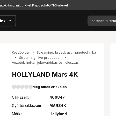
atok
Használt cikkek
Kapcsolat
GYIK
Hírlevél
arrow_drop_down
ink
arrow_right
Kezdőoldal
Streaming, broadcast, hangtechnika
arrow_right
arrow_right
Streaming, live production
Vezeték nélküli jeltovábbítás és -elosztás
HOLLYLAND Mars 4K
Még nincs értékelés
Cikkszám:
406847
Gyártói cikkszám:
MARS4K
Márka:
Hollyland