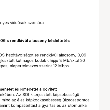
ényes videósok számára
06 s rendkívül alacsony késleltetés
OS hatótávolságot és rendkívül alacsony, 0,06
jlesztett kétmagos kodek chipje 8 Mb/s-tól 20
képes, alapértelmezés szerint 12 Mbps.
netet és kimenetet a bővített
dekében. Az SDI kiterjesztett képsebességű
, mind az éles képkockasebesség (tizedespontos
int kompatibilitást a gyártás és az utómunka