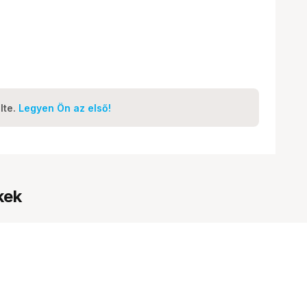
lte.
Legyen Ön az első!
kek