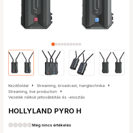
arrow_right
arrow_right
Kezdőoldal
Streaming, broadcast, hangtechnika
arrow_right
Streaming, live production
Vezeték nélküli jeltovábbítás és -elosztás
HOLLYLAND PYRO H
Még nincs értékelés