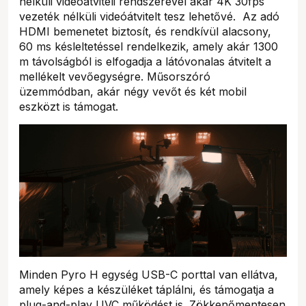
nélküli videóátviteli rendszerével akár 4K 30fps
vezeték nélküli videóátvitelt tesz lehetővé. Az adó
HDMI bemenetet biztosít, és rendkívül alacsony,
60 ms késleltetéssel rendelkezik, amely akár 1300
m távolságból is elfogadja a látóvonalas átvitelt a
mellékelt vevőegységre. Műsorszóró
üzemmódban, akár négy vevőt és két mobil
eszközt is támogat.
Minden Pyro H egység USB-C porttal van ellátva,
amely képes a készüléket táplálni, és támogatja a
plug-and-play UVC működést is. Zökkenőmentesen