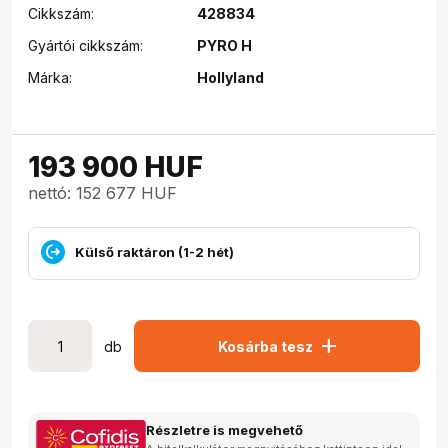
Cikkszám:
428834
Gyártói cikkszám:
PYRO H
Márka:
Hollyland
193 900
HUF
nettó: 152 677 HUF
Külső raktáron (1-2 hét)
add
db
Kosárba tesz
Részletre is megvehető