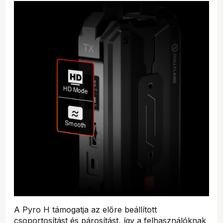
A Pyro H támogatja az előre beállított
csoportosítást és párosítást, így a felhasználóknak