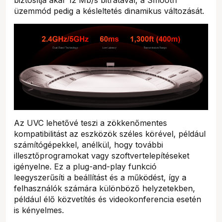
biztosítja akár 12 Mb/s bitrátával, a Smooth
üzemmód pedig a késleltetés dinamikus változását.
Az UVC lehetővé teszi a zökkenőmentes
kompatibilitást az eszközök széles körével, például
számítógépekkel, anélkül, hogy további
illesztőprogramokat vagy szoftvertelepítéseket
igényelne. Ez a plug-and-play funkció
leegyszerűsíti a beállítást és a működést, így a
felhasználók számára különböző helyzetekben,
például élő közvetítés és videokonferencia esetén
is kényelmes.