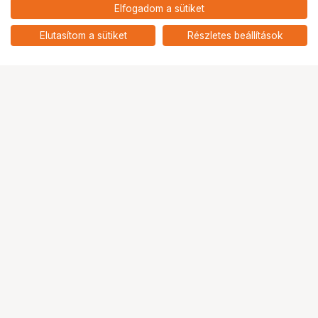
193 900
HUF
Elfogadom a sütiket
nettó: 152 677 HUF
HOLLYLAND PYRO H
add
Elutasítom a sütiket
Részletes beállítások
Ugrás az oldal tetejére
Segítség a vásárláshoz
Fizetési lehetőségek
Szállítással kapcsolatos részletek
Reklamáció és termékvisszaküldés
Fogyasztói elállás
Adattörlő kódok
Cofidis Express áruhitel
Lízing lehetőségek
Ajándékutalvány