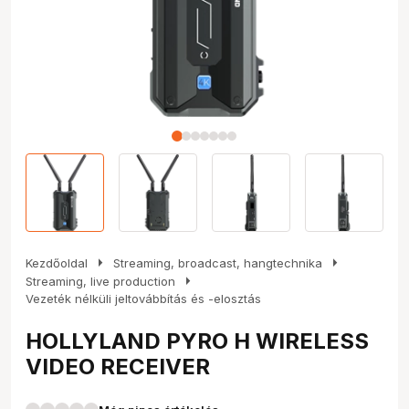
arrow_right
arrow_right
Kezdőoldal
Streaming, broadcast, hangtechnika
arrow_right
Streaming, live production
Vezeték nélküli jeltovábbítás és -elosztás
HOLLYLAND PYRO H WIRELESS
VIDEO RECEIVER