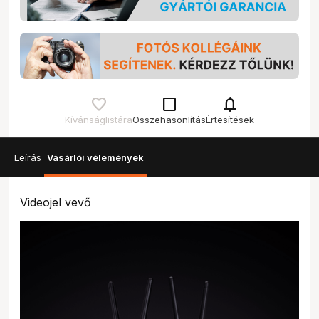
check_box_outline_blank
notifications
Kívánságlistára
Összehasonlítás
Értesítések
Leírás
Vásárlói vélemények
Videojel vevő