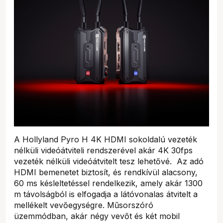
A Hollyland Pyro H 4K HDMI sokoldalú vezeték
nélküli videóátviteli rendszerével akár 4K 30fps
vezeték nélküli videóátvitelt tesz lehetővé. Az adó
HDMI bemenetet biztosít, és rendkívül alacsony,
60 ms késleltetéssel rendelkezik, amely akár 1300
m távolságból is elfogadja a látóvonalas átvitelt a
mellékelt vevőegységre. Műsorszóró
üzemmódban, akár négy vevőt és két mobil