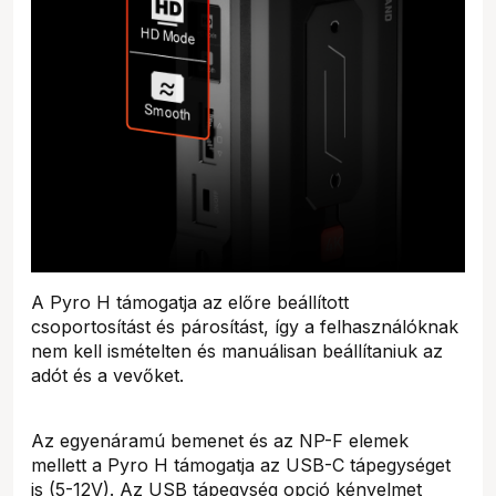
A Pyro H támogatja az előre beállított
csoportosítást és párosítást, így a felhasználóknak
nem kell ismételten és manuálisan beállítaniuk az
adót és a vevőket.
Az egyenáramú bemenet és az NP-F elemek
mellett a Pyro H támogatja az USB-C tápegységet
is (5-12V). Az USB tápegység opció kényelmet