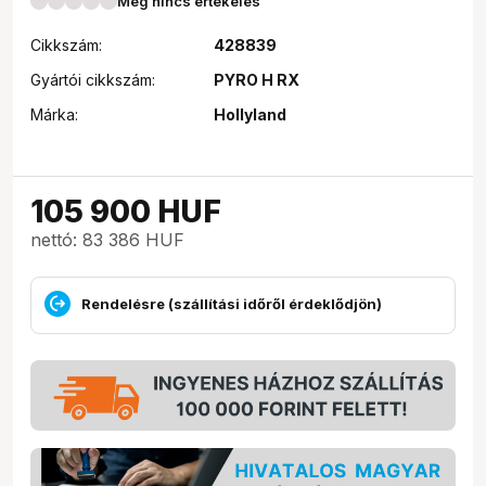
Még nincs értékelés
Cikkszám:
428839
Gyártói cikkszám:
PYRO H RX
Márka:
Hollyland
105 900
HUF
nettó: 83 386 HUF
Rendelésre (szállítási időről érdeklődjön)