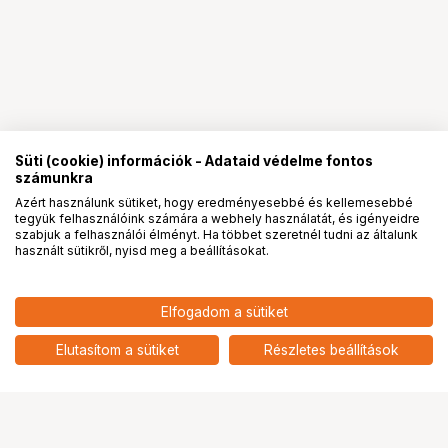
Süti (cookie) információk - Adataid védelme fontos
számunkra
Azért használunk sütiket, hogy eredményesebbé és kellemesebbé
tegyük felhasználóink számára a webhely használatát, és igényeidre
PRO
partnerségek
szabjuk a felhasználói élményt. Ha többet szeretnél tudni az általunk
használt sütikről, nyisd meg a beállításokat.
Elfogadom a sütiket
HOLLYLAND PYRO H WIRELESS
105 900
HUF
VIDEO RECEIVER
Elutasítom a sütiket
Részletes beállítások
nettó: 83 386 HUF
Ugrás az oldal tetejére