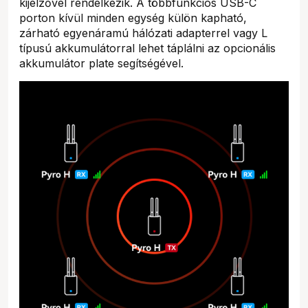
kijelzővel rendelkezik. A többfunkciós USB-C
porton kívül minden egység külön kapható,
zárható egyenáramú hálózati adapterrel vagy L
típusú akkumulátorral lehet táplálni az opcionális
akkumulátor plate segítségével.