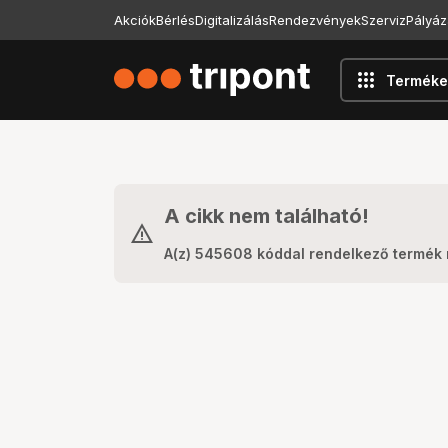
Akciók
Bérlés
Digitalizálás
Rendezvények
Szerviz
Pályáz
apps
Terméke
A cikk nem található!
A(z) 545608 kóddal rendelkező termék 