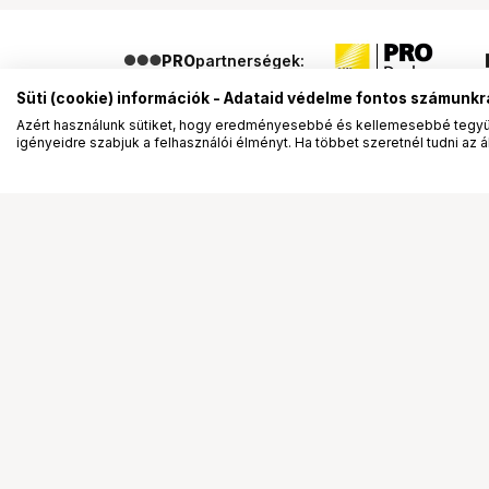
PRO
partnerségek:
Süti (cookie) információk - Adataid védelme fontos számunkr
Azért használunk sütiket, hogy eredményesebbé és kellemesebbé tegyük
igényeidre szabjuk a felhasználói élményt. Ha többet szeretnél tudni az ált
Segítség a vásárláshoz
Ismerj
Fizetési lehetőségek
Bemuta
Szállítással kapcsolatos részletek
Vevőink
Reklamáció és termékvisszaküldés
Bemutat
Fogyasztói elállás
Rendez
Adattörlő kódok
Diákkár
Cofidis Express áruhitel
VIP kár
Lízing lehetőségek
Talent 