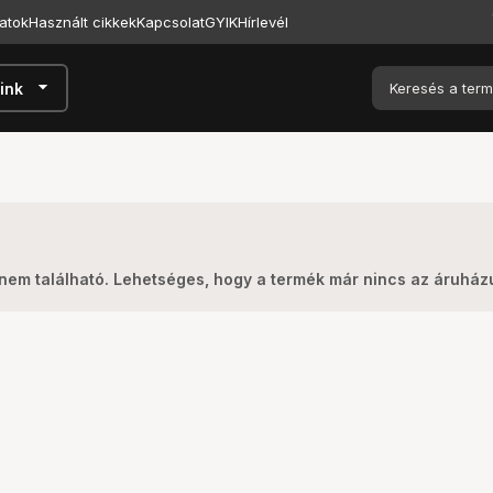
atok
Használt cikkek
Kapcsolat
GYIK
Hírlevél
arrow_drop_down
ink
nem található. Lehetséges, hogy a termék már nincs az áruhá