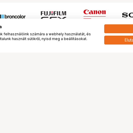
a
 felhasználóink számára a webhely használatát, és
alunk használt sütikről, nyisd meg a beállításokat.
Elut
 meg minket!
További oldalaink
tkozunk
Fotókönyv
 véleménye rólunk
Fotólabor
óterem és Stúdió
Digitalizálás
vények
PhaseOne
tya
Bluechip
tya
Problog
Program
Márkáink