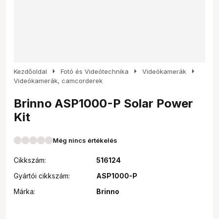
arrow_right
arrow_right
arrow_right
Kezdőoldal
Fotó és Videótechnika
Videókamerák
Videókamerák, camcorderek
Brinno ASP1000-P Solar Power
Kit
Még nincs értékelés
Cikkszám:
516124
Gyártói cikkszám:
ASP1000-P
Márka:
Brinno