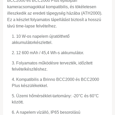
BCC2000 és BCC2000 Plus építőipari
kameracsomagokkal kompatibilis, és tökéletesen
illeszkedik az eredeti tápegység házába (ATH2000).
Ez a készlet folyamatos tápellátást biztosít a hosszú
távú time-lapse felvételhez.
10 W-os napelem újratölthető
akkumulátorkészlettel.
12 600 mAh / 45,4 Wh-s akkumulátor.
Folyamatos működésre tervezték, időzített
felvételkészítéshez.
Kompatibilis a Brinno BCC2000 és BCC2000
Plus készülékekkel.
Üzemi hőmérséklet-tartomány: -20°C és 60°C
között.
A napelem vízálló, IP65 besorolású