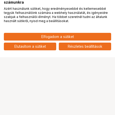
számunkra
Azért használunk sütiket, hogy eredményesebbé és kellemesebbé
tegyük felhasználóink számára a webhely használatát, és igényeidre
PRO
partnerségek
szabjuk a felhasználói élményt. Ha többet szeretnél tudni az általunk
használt sütikről, nyisd meg a beállításokat.
167 053
HUF
Elfogadom a sütiket
nettó: 131 538 HUF
Brinno ASP1000-P Solar Power
Kit
add
Elutasítom a sütiket
Részletes beállítások
Ugrás az oldal tetejére
Segítség a vásárláshoz
Fizetési lehetőségek
Szállítással kapcsolatos részletek
Reklamáció és termékvisszaküldés