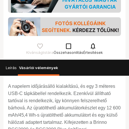
check_box_outline_blank
notifications
Kívánságlistára
Összehasonlítás
Értesítések
Leírás
Vásárlói vélemények
A napelem időjárásálló kialakítású, és egy 3 méteres
USB-C tápkábellel rendelkezik. Ezenkívül állítható
tartóval is rendelkezik, így könnyen felszerelhető
bárhová. Az újratölthető akkumulátorkészlet egy 12 600
mAh/45,4 Wh-s újratölthető akkumulátort és egy külső
hálózati adaptert tartalmaz. Kifejezetten a Brinno