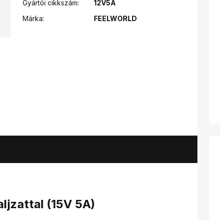
Gyártói cikkszám:
12V5A
Márka:
FEELWORLD
ljzattal (15V 5A)