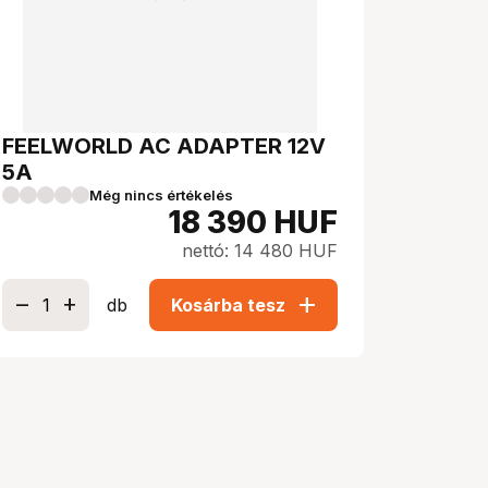
FEELWORLD AC ADAPTER 12V
5A
Még nincs értékelés
18 390
HUF
nettó: 14 480 HUF
add
db
Kosárba tesz