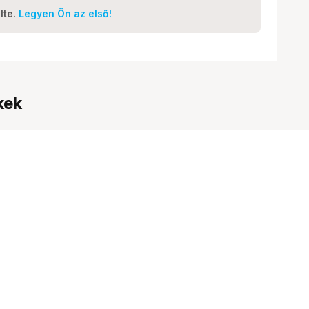
lte.
Legyen Ön az első!
kek