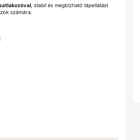
satlakozóval
, stabil és megbízható tápellátást
özök számára.
C