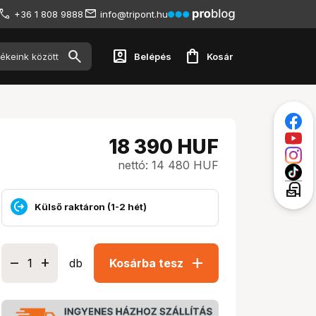
+36 1 808 9888
info@tripont.hu
account_box
shopping_bag
Belépés
Kosár
18 390
HUF
nettó: 14 480 HUF
local_post_office
Külső raktáron (1-2 hét)
add
db
Kosárba tesz