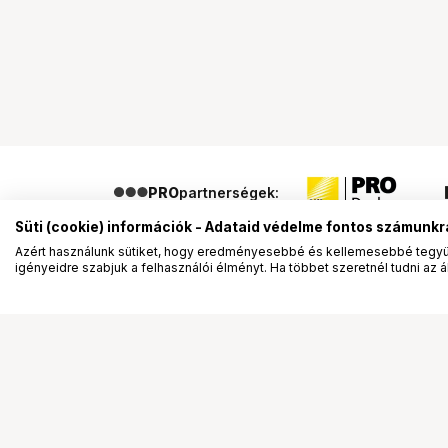
PRO
partnerségek:
Süti (cookie) információk - Adataid védelme fontos számunkr
Azért használunk sütiket, hogy eredményesebbé és kellemesebbé tegyük
igényeidre szabjuk a felhasználói élményt. Ha többet szeretnél tudni az ált
Segítség a vásárláshoz
Ismerj
Fizetési lehetőségek
Bemuta
Szállítással kapcsolatos részletek
Vevőink
Reklamáció és termékvisszaküldés
Bemutat