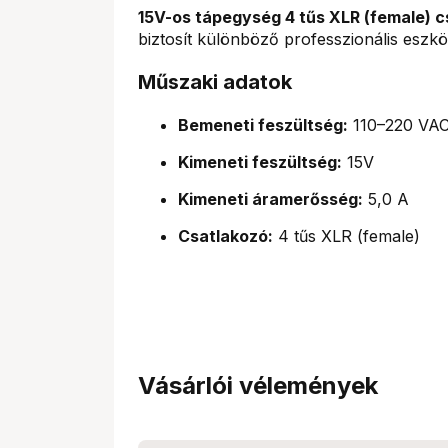
15V-os tápegység 4 tűs XLR (female) c
biztosít különböző professzionális eszk
Műszaki adatok
Bemeneti feszültség:
110–220 VA
Kimeneti feszültség:
15V
Kimeneti áramerősség:
5,0 A
Csatlakozó:
4 tűs XLR (female)
Vásárlói vélemények