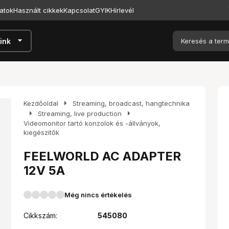
atok
Használt cikkek
Kapcsolat
GYIK
Hírlevél
arrow_drop_down
ink
arrow_right
Kezdőoldal
Streaming, broadcast, hangtechnika
arrow_right
arrow_right
Streaming, live production
Videomonitor tartó konzolok és -állványok,
kiegészítők
FEELWORLD AC ADAPTER
12V 5A
Még nincs értékelés
Cikkszám:
545080