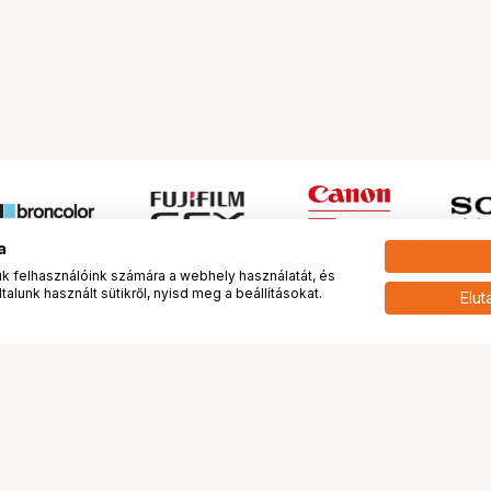
a
 felhasználóink számára a webhely használatát, és
alunk használt sütikről, nyisd meg a beállításokat.
Elut
 meg minket!
További oldalaink
tkozunk
Fotókönyv
 véleménye rólunk
Fotólabor
óterem és Stúdió
Digitalizálás