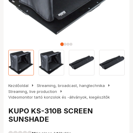
arrow_right
arrow_right
Kezdőoldal
Streaming, broadcast, hangtechnika
arrow_right
Streaming, live production
Videomonitor tartó konzolok és -állványok, kiegészítők
KUPO KS-310B SCREEN
SUNSHADE