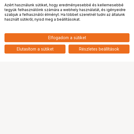
Azért használunk sütiket, hogy eredményesebbé és kellemesebbé
tegyük felhasználóink számára a webhely használatát, és igényeidre
PRO
partnerségek
szabjuk a felhasználói élményt. Ha többet szeretnél tudni az általunk
használt sütikről, nyisd meg a beállításokat.
Elfogadom a sütiket
40 900
HUF
KUPO KS-310B SCREEN SUNSHADE
Elutasítom a sütiket
Részletes beállítások
nettó: 32 205 HUF
Ugrás az oldal tetejére
Segítség a vásárláshoz
Fizetési lehetőségek
Szállítással kapcsolatos részletek
Reklamáció és termékvisszaküldés
Fogyasztói elállás