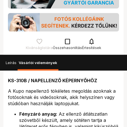
check_box_outline_blank
notifications
Kívánságlistára
Összehasonlítás
Értesítések
Leírás
Vásárlói vélemények
KS-310B / NAPELLENZŐ KÉPERNYŐHÖZ
A Kupo napellenző tökéletes megoldás azoknak a
fotósoknak és videósoknak, akik helyszínen vagy
stúdióban használják laptopjukat.
Fényzáró anyag:
Az ellenző átlátszatlan
szövetből készült, amely sötéten tartja a
látóteret erős fényben is, valamint kiküszöböli