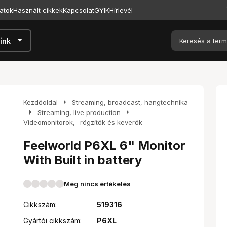
atok
Használt cikkek
Kapcsolat
GYIK
Hírlevél
arrow_drop_down
ink
arrow_right
Kezdőoldal
Streaming, broadcast, hangtechnika
arrow_right
arrow_right
Streaming, live production
Videomonitorok, -rögzítők és keverők
Feelworld P6XL 6" Monitor
With Built in battery
Még nincs értékelés
Cikkszám:
519316
Gyártói cikkszám:
P6XL