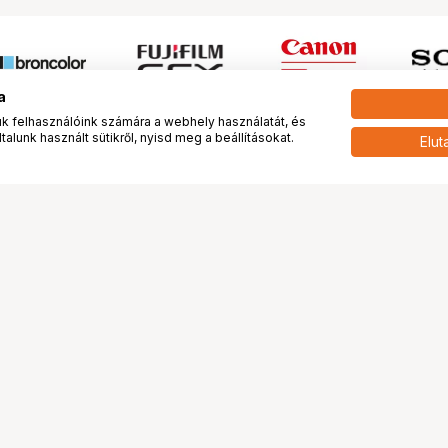
a
 felhasználóink számára a webhely használatát, és
alunk használt sütikről, nyisd meg a beállításokat.
Elut
 meg minket!
További oldalaink
tkozunk
Fotókönyv
 véleménye rólunk
Fotólabor
óterem és Stúdió
Digitalizálás
vények
PhaseOne
tya
Bluechip
tya
Problog
Program
Márkáink