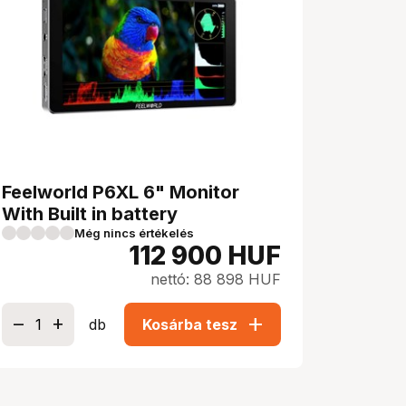
Feelworld P6XL 6" Monitor
With Built in battery
Még nincs értékelés
112 900
HUF
nettó: 88 898 HUF
add
db
Kosárba tesz