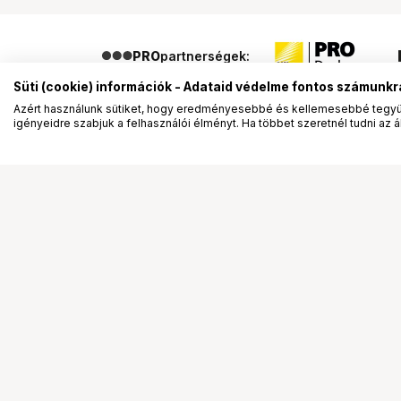
PRO
partnerségek:
Süti (cookie) információk - Adataid védelme fontos számunkr
Azért használunk sütiket, hogy eredményesebbé és kellemesebbé tegyük
igényeidre szabjuk a felhasználói élményt. Ha többet szeretnél tudni az ált
Segítség a vásárláshoz
Ismerj
Fizetési lehetőségek
Bemuta
Szállítással kapcsolatos részletek
Vevőink
Reklamáció és termékvisszaküldés
Bemutat
Fogyasztói elállás
Rendez
Adattörlő kódok
Diákkár
Cofidis Express áruhitel
VIP kár
Lízing lehetőségek
Talent 