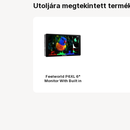
Utoljára megtekintett termé
Feelworld P6XL 6"
Monitor With Built in
battery