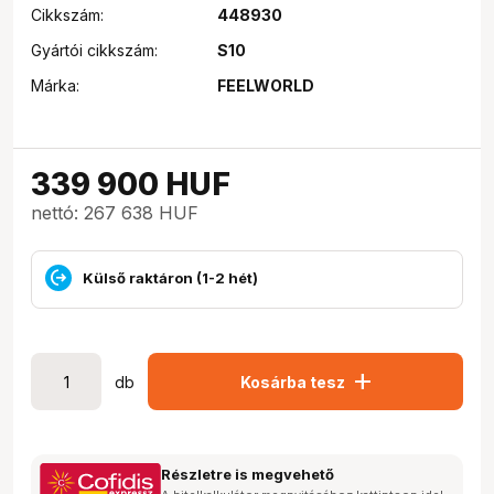
Cikkszám:
448930
Gyártói cikkszám:
S10
Márka:
FEELWORLD
339 900
HUF
nettó: 267 638 HUF
Külső raktáron (1-2 hét)
add
db
Kosárba tesz
Részletre is megvehető