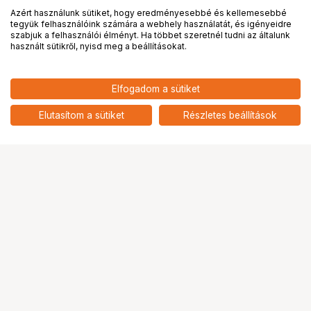
Azért használunk sütiket, hogy eredményesebbé és kellemesebbé
tegyük felhasználóink számára a webhely használatát, és igényeidre
PRO
partnerségek
szabjuk a felhasználói élményt. Ha többet szeretnél tudni az általunk
használt sütikről, nyisd meg a beállításokat.
339 900
HUF
Elfogadom a sütiket
nettó: 267 638 HUF
Feelworld S10 12G SDI Monitor
add
Elutasítom a sütiket
Részletes beállítások
Ugrás az oldal tetejére
Segítség a vásárláshoz
Fizetési lehetőségek
Szállítással kapcsolatos részletek
Reklamáció és termékvisszaküldés
Fogyasztói elállás