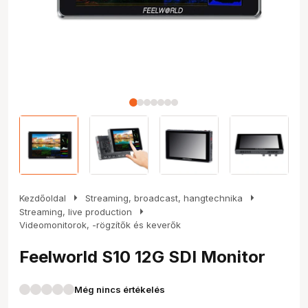
arrow_right
arrow_right
Kezdőoldal
Streaming, broadcast, hangtechnika
arrow_right
Streaming, live production
Videomonitorok, -rögzítők és keverők
Feelworld S10 12G SDI Monitor
Még nincs értékelés