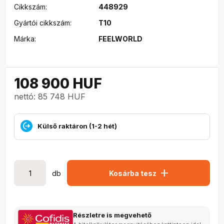
Cikkszám:
448929
Gyártói cikkszám:
T10
Márka:
FEELWORLD
108 900
HUF
nettó: 85 748 HUF
Külső raktáron (1-2 hét)
add
db
Kosárba tesz
Részletre is megvehető