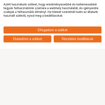
Azért használunk sütiket, hogy eredményesebbé és kellemesebbé
tegyük felhasználóink számára a webhely használatát, és igényeidre
PRO
partnerségek
szabjuk a felhasználói élményt. Ha többet szeretnél tudni az általunk
használt sütikről, nyisd meg a beállításokat.
108 900
HUF
Elfogadom a sütiket
nettó: 85 748 HUF
Feelworld T10 HDMI Monitor
add
Elutasítom a sütiket
Részletes beállítások
Ugrás az oldal tetejére
Segítség a vásárláshoz
Fizetési lehetőségek
Szállítással kapcsolatos részletek
Reklamáció és termékvisszaküldés
Fogyasztói elállás