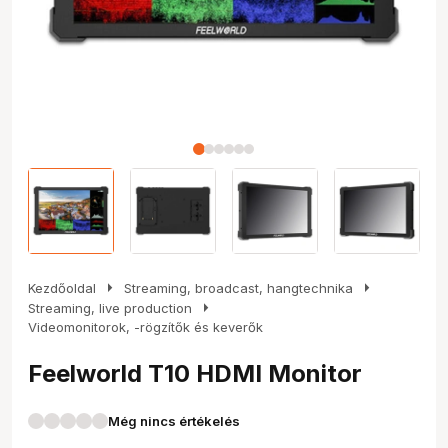
arrow_right
arrow_right
Kezdőoldal
Streaming, broadcast, hangtechnika
arrow_right
Streaming, live production
Videomonitorok, -rögzítők és keverők
Feelworld T10 HDMI Monitor
Még nincs értékelés