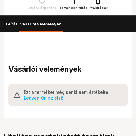
check_box_outline_blank
notifications
Kívánságlistára
Összehasonlítás
Értesítések
Leírás
Vásárlói vélemények
Vásárlói vélemények
Ezt a terméket még senki nem értékelte.
Legyen Ön az első!