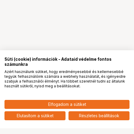
Süti (cookie) információk - Adataid védelme fontos
számunkra
Azért használunk sütiket, hogy eredményesebbé és kellemesebbé
tegyük felhasználóink számára a webhely használatát, és igényeidre
PRO
partnerségek
szabjuk a felhasználói élményt. Ha többet szeretnél tudni az általunk
használt sütikről, nyisd meg a beállításokat.
Elfogadom a sütiket
HOLLYLAND VENUSLIV AIR 24/7
265 900
HUF
LIVE STREAMING CAMERA
Elutasítom a sütiket
Részletes beállítások
nettó: 209 370 HUF
Ugrás az oldal tetejére