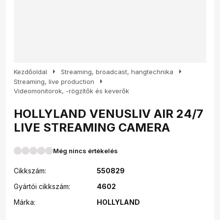
arrow_right
arrow_right
Kezdőoldal
Streaming, broadcast, hangtechnika
arrow_right
Streaming, live production
Videomonitorok, -rögzítők és keverők
HOLLYLAND VENUSLIV AIR 24/7
LIVE STREAMING CAMERA
Még nincs értékelés
Cikkszám:
550829
Gyártói cikkszám:
4602
Márka:
HOLLYLAND