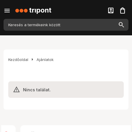
menu
account_box
shopping_bag
arrow_right
Kezdőoldal
Ajánlatok
Nincs találat.