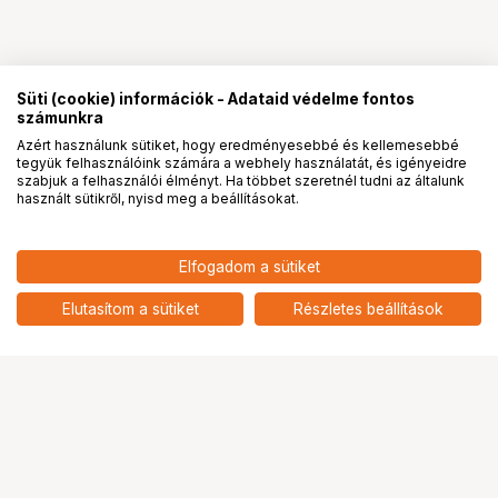
Süti (cookie) információk - Adataid védelme fontos
számunkra
Azért használunk sütiket, hogy eredményesebbé és kellemesebbé
tegyük felhasználóink számára a webhely használatát, és igényeidre
PRO
partnerségek
szabjuk a felhasználói élményt. Ha többet szeretnél tudni az általunk
használt sütikről, nyisd meg a beállításokat.
Elfogadom a sütiket
Elutasítom a sütiket
Részletes beállítások
Ugrás az oldal tetejére
Segítség a vásárláshoz