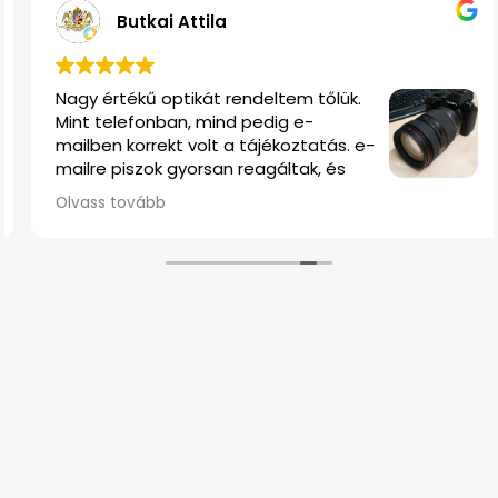
ár
Butkai Attila
olgálás, profi
Nagy értékű optikát ren
s a
Mint telefonban, mind p
njük!
mailben korrekt volt a t
mailre piszok gyorsan re
elég rugalmasak voltak
Olvass tovább
szállítás is nagyon gyors
és biztonságosan becs
délután kettő körül tö
kezembe kaptam az obje
Olvastam a negatív vé
tudom megerősíteni, ne
tapasztalat volt ez a bo
Klasszak vagytok!