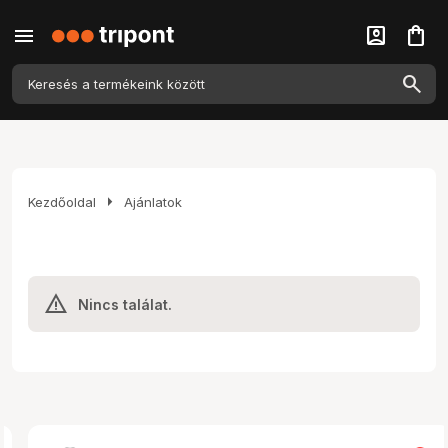
menu
account_box
shopping_bag
arrow_right
Kezdőoldal
Ajánlatok
Nincs találat.