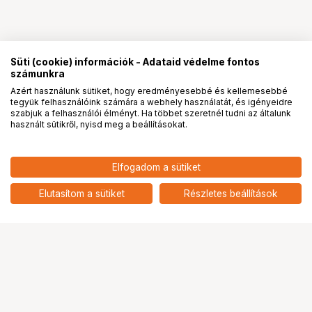
Süti (cookie) információk - Adataid védelme fontos
számunkra
Azért használunk sütiket, hogy eredményesebbé és kellemesebbé
tegyük felhasználóink számára a webhely használatát, és igényeidre
PRO
partnerségek
szabjuk a felhasználói élményt. Ha többet szeretnél tudni az általunk
használt sütikről, nyisd meg a beállításokat.
Elfogadom a sütiket
Elutasítom a sütiket
Részletes beállítások
Ugrás az oldal tetejére
Segítség a vásárláshoz